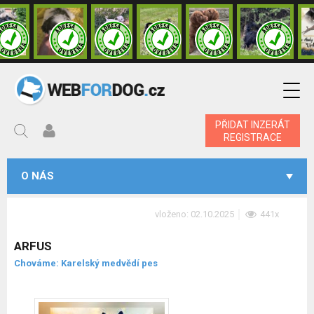
PŘIDAT INZERÁT
REGISTRACE
O NÁS
vloženo: 02.10.2025
441x
ARFUS
Chováme: Karelský medvědí pes