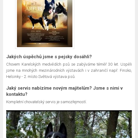
Jakých úspěchů jsme s pejsky dosáhli?
Chovem Karelských medvědích psů se zabýváme téměř 30 let. Uspěli
jsme na mnohých mezinárodních výstavách i v zahraničí např. Finsko,
Helsinky - 2. místo Světová výstava psů.
Jaký servis nabízíme novým majitelům? Jsme s nimi v
kontaktu?
Kompletní chovatelský servis je samozřejmostí.