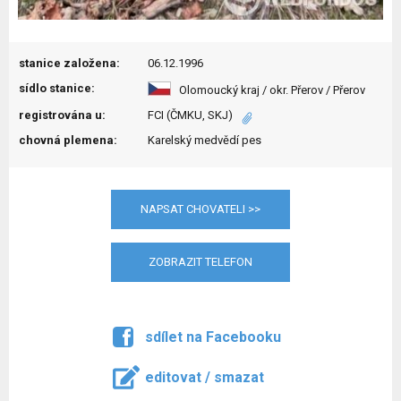
stanice založena:
06.12.1996
sídlo stanice:
Olomoucký kraj / okr. Přerov / Přerov
registrována u:
FCI (ČMKU, SKJ)
chovná plemena:
Karelský medvědí pes
NAPSAT CHOVATELI >>
ZOBRAZIT TELEFON
sdílet na Facebooku
editovat / smazat