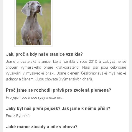
Jak, proč a kdy naše stanice vznikla?
Jsme chovatelská stanice, která vznikla v roce 2010 a zabýváme se
chovem výmarského ohaře krátkosrstého. Naši psi jsou celoročně
využíváni v myslivecké praxi. Jsme členem Českomoravské myslivecké
jednoty a členem Klubu chovatelů výmarských ohařů.
Proč jsme se rozhodli právě pro zvolená plemena?
Pro jejich povahové rysy a exterier.
Jaký byl náš první pejsek? Jak jsme k němu přišli?
Ena z Rybníků
Jaké máme zásady a cíle v chovu?