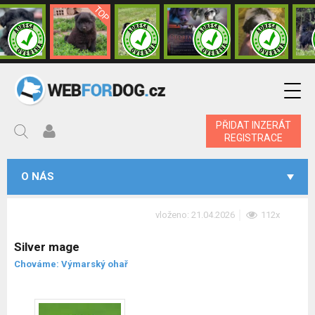
PŘIDAT INZERÁT
REGISTRACE
O NÁS
vloženo: 21.04.2026
112x
Silver mage
Chováme: Výmarský ohař