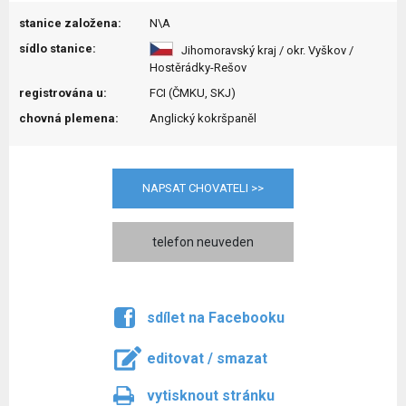
stanice založena:
N\A
sídlo stanice:
Jihomoravský kraj / okr. Vyškov /
Hostěrádky-Rešov
registrována u:
FCI (ČMKU, SKJ)
chovná plemena:
Anglický kokršpaněl
NAPSAT CHOVATELI >>
telefon neuveden
sdílet na Facebooku
editovat / smazat
vytisknout stránku