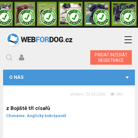
PŘIDAT INZERÁT
REGISTRACE
O NÁS
vloženo: 22.05.2026
66x
z Bojiště tří císařů
Chováme: Anglický kokršpaněl