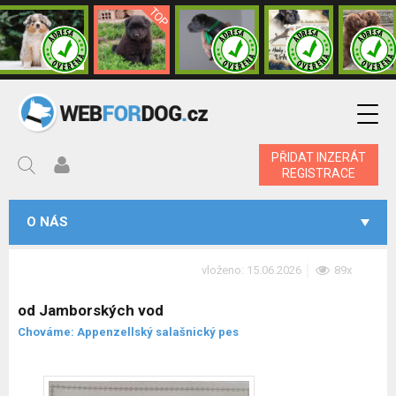
PŘIDAT INZERÁT
REGISTRACE
O NÁS
vloženo: 15.06.2026
89x
od Jamborských vod
Chováme: Appenzellský salašnický pes