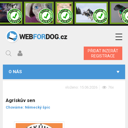
PŘIDAT INZERÁT
REGISTRACE
O NÁS
vloženo: 15.06.2026
76x
Agrískův sen
Chováme: Německý špic