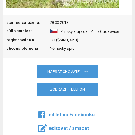
stanice založena:
28.03.2018
sídlo stanice:
Zlínský kraj / okr. Zlín / Otrokovice
registrována u:
FCI (ČMKU, SKJ)
chovná plemena:
Německý špic
NAPSAT CHOVATELI >>
ZOBRAZIT TELEFON
sdílet na Facebooku
editovat / smazat