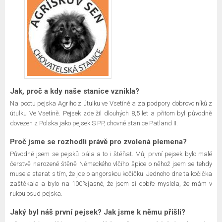
Jak, proč a kdy naše stanice vznikla?
Na poctu pejska Agriho z útulku ve Vsetíně a za podpory dobrovolníků z
útulku Ve Vsetíně. Pejsek zde žil dlouhých 8,5 let a přitom byl původně
dovezen z Polska jako pejsek S PP, chovné stanice Patland II.
Proč jsme se rozhodli právě pro zvolená plemena?
Původně jsem se pejsků bála a to i štěňat. Můj první pejsek bylo malé
čerstvě narozené štěně Německého vlčího špice o něhož jsem se tehdy
musela starat s tím, že jde o angorskou kočičku. Jednoho dne ta kočička
zaštěkala a bylo na 100%jasné, že jsem si dobře myslela, že mám v
rukou osud pejska.
Jaký byl náš první pejsek? Jak jsme k němu přišli?