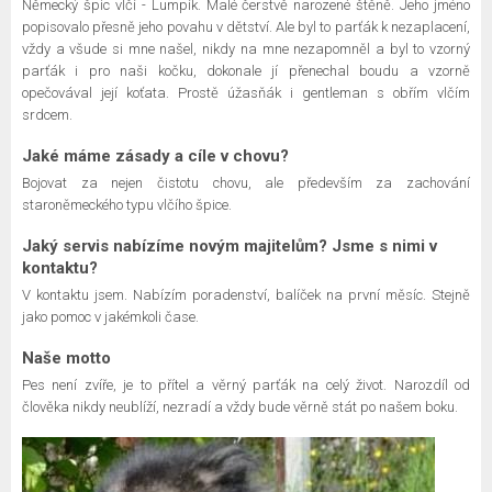
Německý špic vlčí - Lumpík. Malé čerstvě narozené štěně. Jeho jméno
popisovalo přesně jeho povahu v dětství. Ale byl to parťák k nezaplacení,
vždy a všude si mne našel, nikdy na mne nezapomněl a byl to vzorný
parťák i pro naši kočku, dokonale jí přenechal boudu a vzorně
opečovával její koťata. Prostě úžasňák i gentleman s obřím vlčím
srdcem.
Jaké máme zásady a cíle v chovu?
Bojovat za nejen čistotu chovu, ale především za zachování
staroněmeckého typu vlčího špice.
Jaký servis nabízíme novým majitelům? Jsme s nimi v
kontaktu?
V kontaktu jsem. Nabízím poradenství, balíček na první měsíc. Stejně
jako pomoc v jakémkoli čase.
Naše motto
Pes není zvíře, je to přítel a věrný parťák na celý život. Narozdíl od
člověka nikdy neublíží, nezradí a vždy bude věrně stát po našem boku.