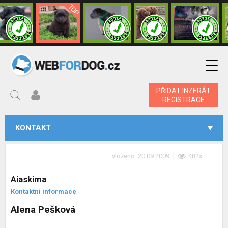
PŘIDAT INZERÁT
REGISTRACE
KONTAKT
vloženo: 20.09.2009
482x
Aiaskima
Kontaktní informace
Alena Pešková