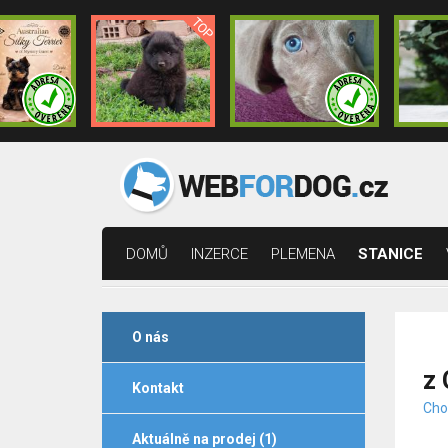
DOMŮ
INZERCE
PLEMENA
STANICE
O nás
z 
Kontakt
Chov
Aktuálně na prodej (1)