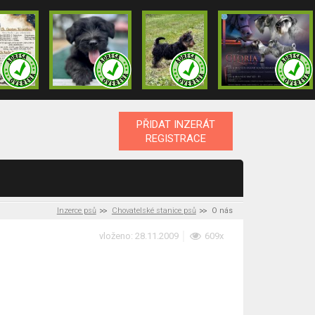
PŘIDAT INZERÁT
REGISTRACE
Inzerce psů
Chovatelské stanice psů
O nás
vloženo: 28.11.2009
609x