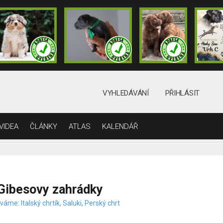
VYHLEDÁVÁNÍ
PŘIHLÁSIT
VIDEA
ČLÁNKY
ATLAS
KALENDÁŘ
Gibesovy zahrádky
áme: Italský chrtík, Saluki, Perský chrt