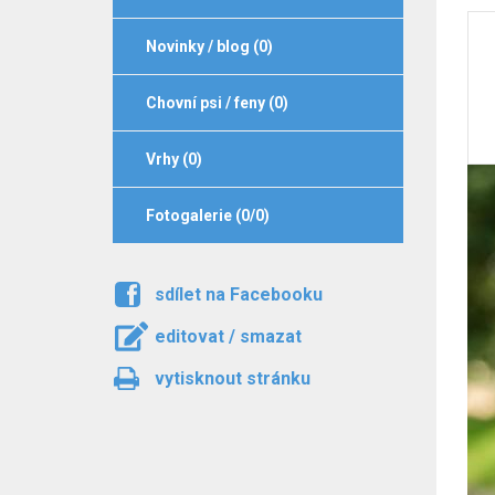
Novinky / blog (0)
Chovní psi / feny (0)
Vrhy (0)
Fotogalerie (0/0)
sdílet na Facebooku
editovat / smazat
vytisknout stránku