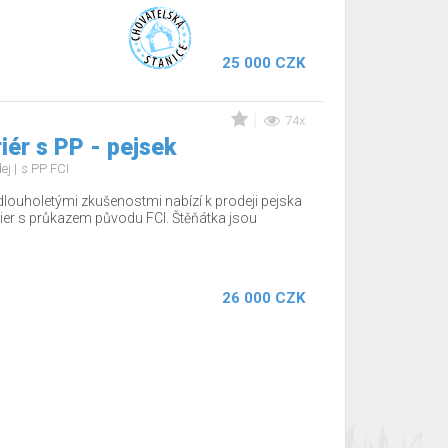
25 000 CZK
74x
iér s PP - pejsek
dej
s PP FCI
dlouholetými zkušenostmi nabízí k prodeji pejska
ier s průkazem původu FCI. Štěňátka jsou
26 000 CZK