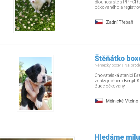
dlouhosrsté s PP FCI 
očkovaného a registrov
Zadní Třebaň
Štěňátko boxe
Německý boxer
Na prod
Chovatelská stanici Bre
znaky jménem Bergil. K
Bude očkovaný,...
Mělnické Vtelno
Hledáme miluj