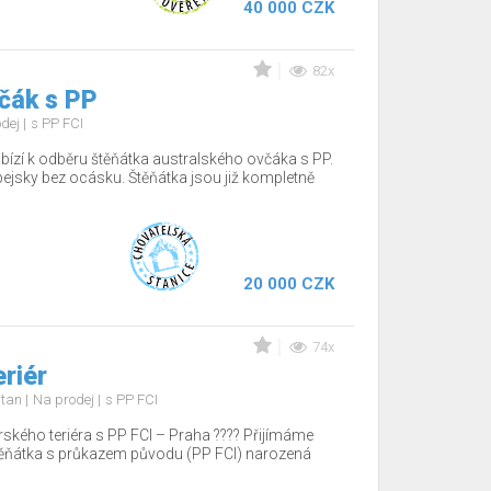
40 000 CZK
82x
čák s PP
odej
s PP FCI
bízí k odběru štěňátka australského ovčáka s PP.
pejsky bez ocásku. Štěňátka jsou již kompletně
20 000 CZK
74x
eriér
d tan
Na prodej
s PP FCI
rského teriéra s PP FCI – Praha ???? Přijímáme
těňátka s průkazem původu (PP FCI) narozená