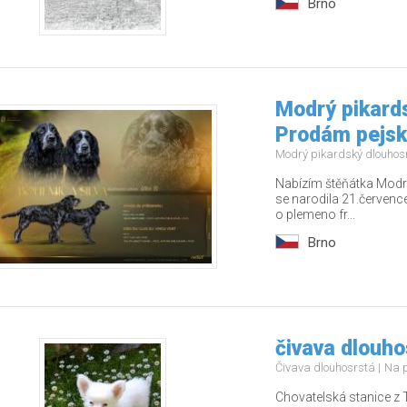
Brno
Modrý pikards
Prodám pejs
Modrý pikardský dlouhos
Nabízím štěňátka Modré
se narodila 21.červenc
o plemeno fr...
Brno
čivava dlouho
Čivava dlouhosrstá
Na 
Chovatelská stanice z 