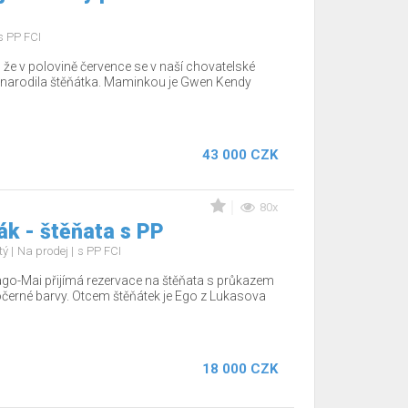
s PP FCI
že v polovině července se v naší chovatelské
, narodila štěňátka. Maminkou je Gwen Kendy
43 000 CZK
80x
k - štěňata s PP
tý
Na prodej
s PP FCI
go-Mai přijímá rezervace na štěňata s průkazem
černé barvy. Otcem štěňátek je Ego z Lukasova
18 000 CZK