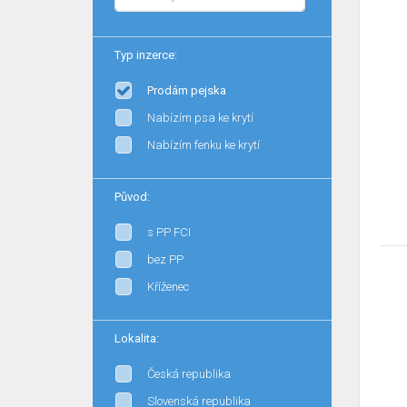
Typ inzerce:
Prodám pejska
Nabízím psa ke krytí
Nabízím fenku ke krytí
Původ:
s PP FCI
bez PP
Kříženec
Lokalita:
Česká republika
Slovenská republika