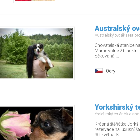
Australský ov
Australský ovčák
Na pr
Chovatelská stanice na
Máme volné 2 blacktri 
očkovaná, ...
Odry
Yorkshirský t
Yorkšírský teriér blue an
Krásná štěňátka Jorkši
rezervace na luxusní š
30. května. K ...