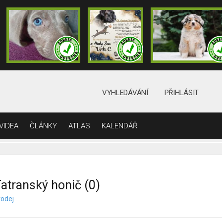
VYHLEDÁVÁNÍ
PŘIHLÁSIT
VIDEA
ČLÁNKY
ATLAS
KALENDÁŘ
atranský honič (0)
rodej