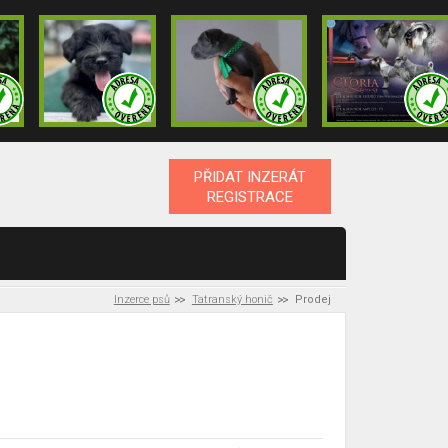
PŘIDAT INZERÁT
REGISTRACE
Inzerce psů
Tatranský honič
Prodej