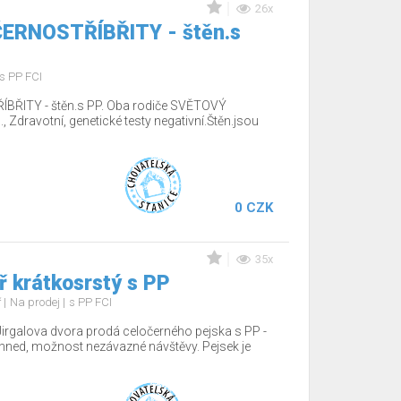
26x
 ČERNOSTŘÍBŘITY - štěn.s
s PP FCI
ÍBŘITY - štěn.s PP. Oba rodiče SVĚTOVÝ
Zdravotní, genetické testy negativní.Štěn.jsou
0 CZK
35x
 krátkosrstý s PP
ř
Na prodej
s PP FCI
Jirgalova dvora prodá celočerného pejska s PP -
hned, možnost nezávazné návštěvy. Pejsek je