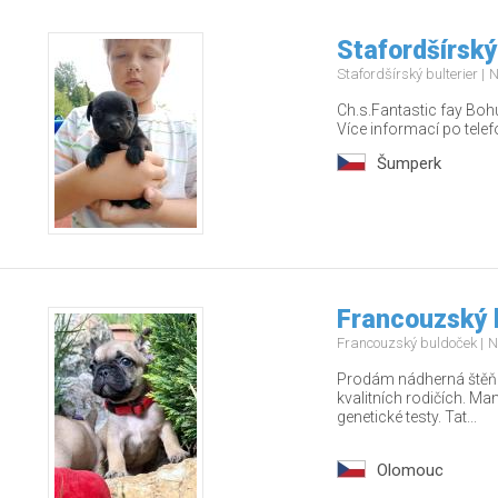
Stafordšírský
Stafordšírský bulterier
N
Ch.s.Fantastic fay Bohu
Více informací po tel
Šumperk
Francouzský 
Francouzský buldoček
N
Prodám nádherná štěňá
kvalitních rodičích. Ma
genetické testy. Tat...
Olomouc