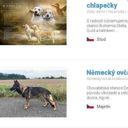
chlapečky
Zlatý retrívr
Na prodej
S radostí oznamujeme, 
stanici Bohemia Stella
Gold a tatínkem ...
Stod
Německý ovčá
Německý ovčák krátkosrs
Chovatelská stanice Da
původu vlkošedé a celo
dvora, rtg.ne...
Majetín