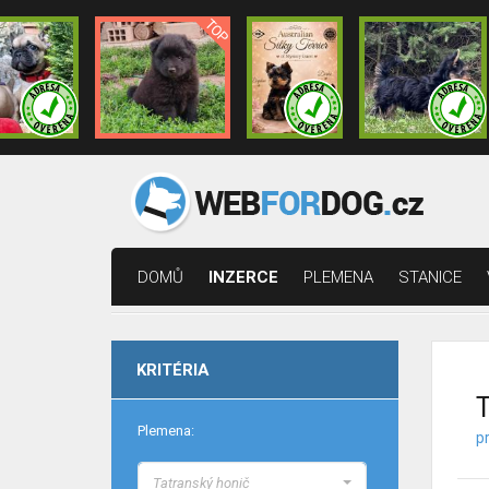
DOMŮ
INZERCE
PLEMENA
STANICE
KRITÉRIA
T
Plemena:
p
Tatranský honič