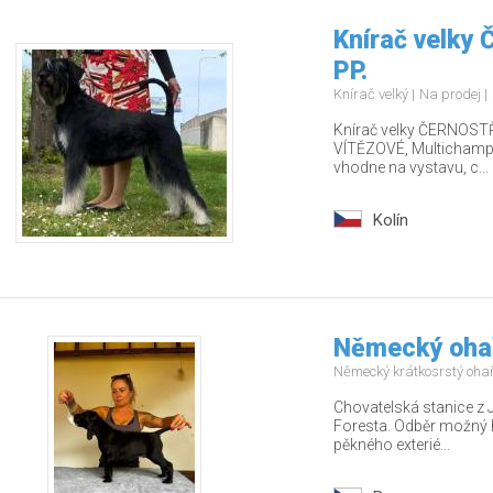
Knírač velky
PP.
Knírač velký
Na prodej
Knírač velky ČERNOSTŘ
VÍTĚZOVÉ, Multichamp., 
vhodne na vystavu, c...
Kolín
Německý ohař
Německý krátkosrstý oha
Chovatelská stanice z 
Foresta. Odběr možný 
pěkného exterié...