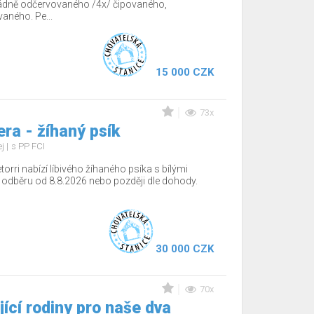
řádně odčervovaného /4x/ čipovaného,
aného. Pe...
15 000 CZK
73x
ra - žíhaný psík
ej
s PP FCI
torri nabízí líbivého žíhaného psíka s bílými
 odběru od 8.8.2026 nebo později dle dohody.
30 000 CZK
70x
ící rodiny pro naše dva