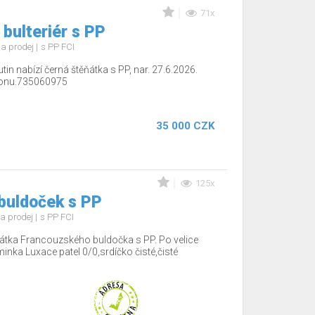
71x
 bulteriér s PP
a prodej
s PP FCI
tin nabízí černá štěňátka s PP, nar. 27.6.2026.
efonu.735060975
35 000 CZK
125x
buldoček s PP
a prodej
s PP FCI
tka Francouzského buldočka s PP. Po velice
minka Luxace patel 0/0,srdíčko čisté,čisté