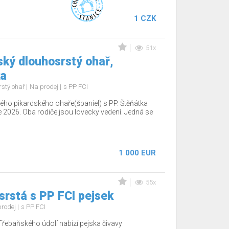
1 CZK
51x
ký dlouhosrstý ohař,
ka
rstý ohař
Na prodej
s PP FCI
ho pikardského ohaře(španiel) s PP. Štěňátka
e 2026. Oba rodiče jsou lovecky vedení. Jedná se
1 000 EUR
55x
srstá s PP FCI pejsek
prodej
s PP FCI
Třebaňského údolí nabízí pejska čivavy