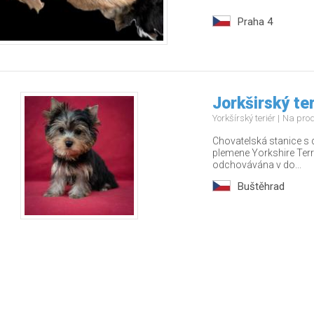
Praha 4
Jorkširský ter
Yorkšírský teriér
Na pro
Chovatelská stanice s 
plemene Yorkshire Terr
odchovávána v do...
Buštěhrad