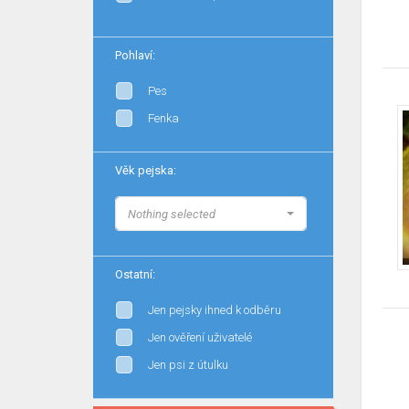
Pohlaví:
Pes
Fenka
Věk pejska:
Nothing selected
Ostatní:
Jen pejsky ihned k odběru
Jen ověření uživatelé
Jen psi z útulku