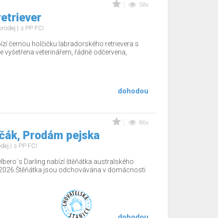
58x
etriever
prodej
s PP FCI
zí černou holčičku labradorského retrievera s
 vyšetřena veterinářem, řádně odčervena,
dohodou
86x
včák, Prodám pejska
odej
s PP FCI
lbero´s Darling nabízí štěňátka australského
.2026.Štěňátka jsou odchovávána v domácnosti
dohodou