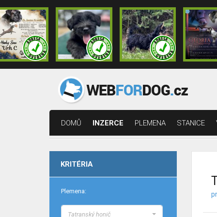
DOMŮ
INZERCE
PLEMENA
STANICE
KRITÉRIA
T
Plemena:
p
Tatranský honič