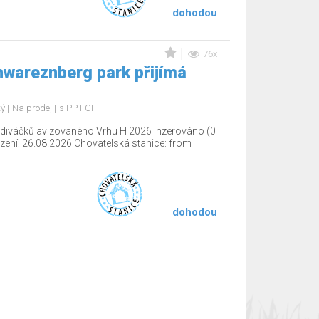
dohodou
76x
wareznberg park přijímá
tý
Na prodej
s PP FCI
ediváčků avizovaného Vrhu H 2026 Inzerováno (0
ení: 26.08.2026 Chovatelská stanice: from
dohodou