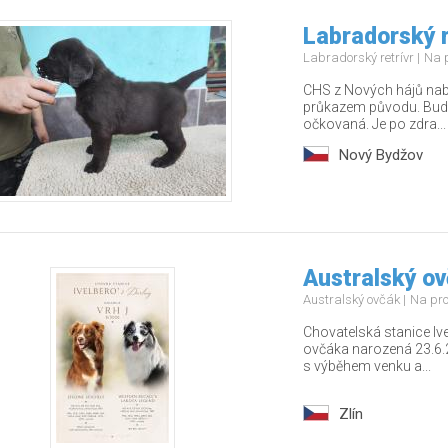
Labradorský r
Labradorský retrívr
Na 
CHS z Nových hájů nabí
průkazem původu. Bude
očkovaná. Je po zdra...
Nový Bydžov
Australský o
Australský ovčák
Na pr
Chovatelská stanice Ive
ovčáka narozená 23.6
s výběhem venku a...
Zlín