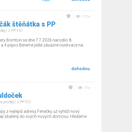
111x
čák štěňátka s PP
odej
s PP FCI
ery Bomton se dne 7.7.2026 narodilo 8
 a 4 pejsci.Bereme ještě závazné rezervace na
.
dohodou
71x
uldoček
a prodej
s PP FCI
ppy z nejlepší adresy Fenečky už vyhlíží nový
ají sbalený do svých nových domovu. Hledáme