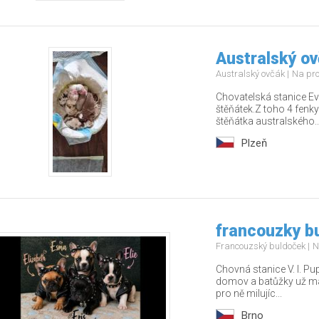
Australský ov
Australský ovčák
Na pr
Chovatelská stanice Ev
štěňátek.Z toho 4 fenky
štěňátka australského..
Plzeň
francouzky b
Francouzský buldoček
N
Chovná stanice V. I. Pu
domov a batůžky už m
pro ně milujíc...
Brno