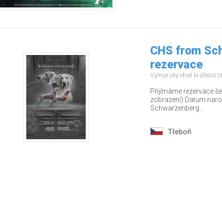
CHS from Sch
rezervace
Výmarský ohař krátkosrs
Přijímáme rezervace š
zobrazení) Datum naroz
Schwarzenberg...
Třeboň