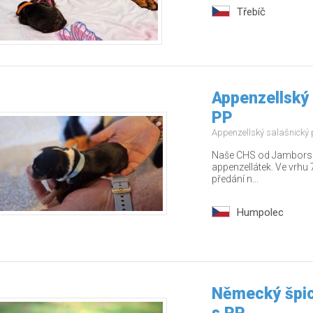
Třebíč
Appenzellský 
PP
Appenzellský salašnický
Naše CHS od Jamborských
appenzellátek. Ve vrhu 7
předání n...
Humpolec
Německý špic