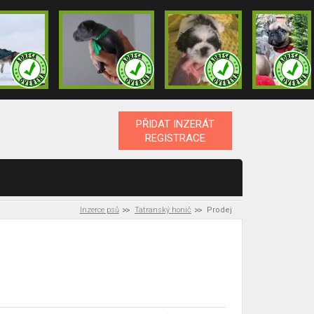
PŘIDAT INZERÁT
REGISTRACE
Inzerce psů
Tatranský honič
Prodej