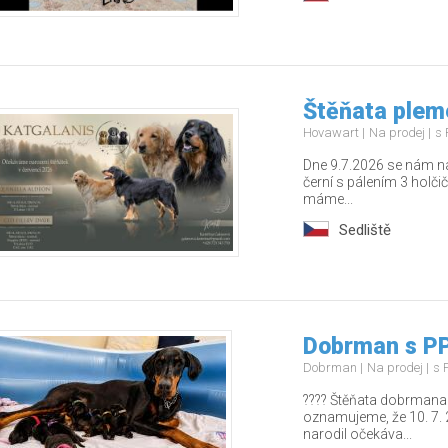
Štěňata plem
Hovawart
Na prodej
s 
Dne 9.7.2026 se nám naro
černí s pálením 3 holči
máme...
Sedliště
Dobrman s PP
Dobrman
Na prodej
s 
???? Štěňata dobrmana 
oznamujeme, že 10. 7. 
narodil očekáva...