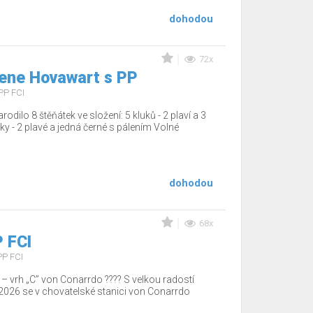
dohodou
72x
ene Hovawart s PP
PP FCI
dilo 8 štěňátek ve složení: 5 kluků - 2 plaví a 3
čky - 2 plavé a jedná černé s pálením Volné
dohodou
68x
 FCI
PP FCI
– vrh „C” von Conarrdo ???? S velkou radostí
2026 se v chovatelské stanici von Conarrdo