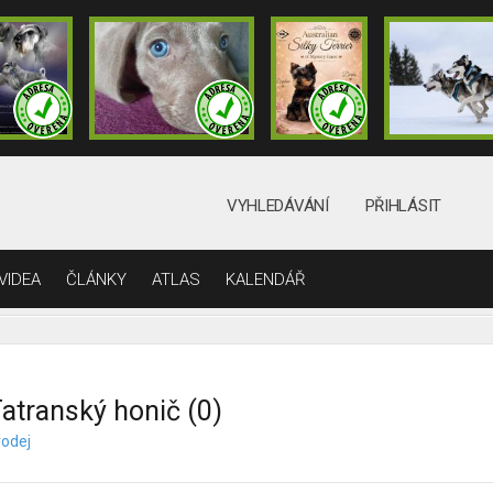
VYHLEDÁVÁNÍ
PŘIHLÁSIT
VIDEA
ČLÁNKY
ATLAS
KALENDÁŘ
atranský honič (0)
rodej