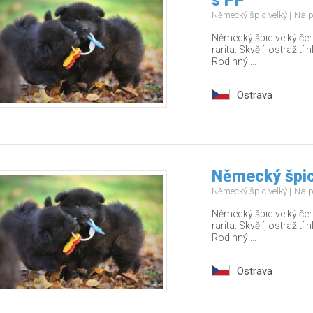
s PP
Německý špic velký
Na p
Německý špic velký čer
rarita. Skvělí, ostražití 
Rodinný ...
Ostrava
Německý špic
Německý špic velký
Na p
Německý špic velký čer
rarita. Skvělí, ostražití 
Rodinný ...
Ostrava