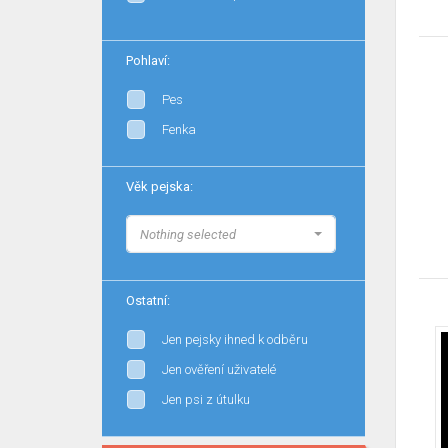
Pohlaví:
Pes
Fenka
Věk pejska:
Nothing selected
Ostatní:
Jen pejsky ihned k odběru
Jen ověření uživatelé
Jen psi z útulku