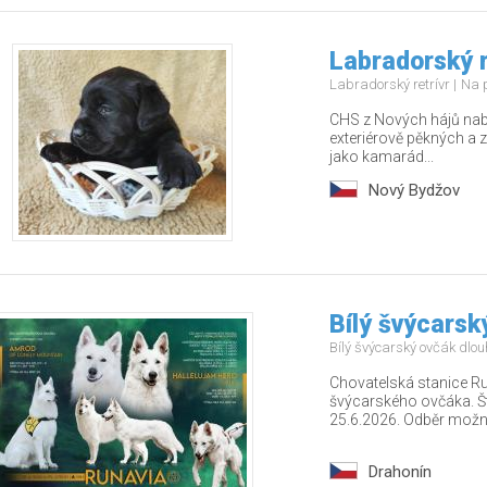
Labradorský r
Labradorský retrívr
Na 
CHS z Nových hájů nabí
exteriérově pěkných a z
jako kamarád...
Nový Bydžov
Bílý švýcarsk
Bílý švýcarský ovčák dlo
Chovatelská stanice Run
švýcarského ovčáka. Ště
25.6.2026. Odběr možn.
Drahonín