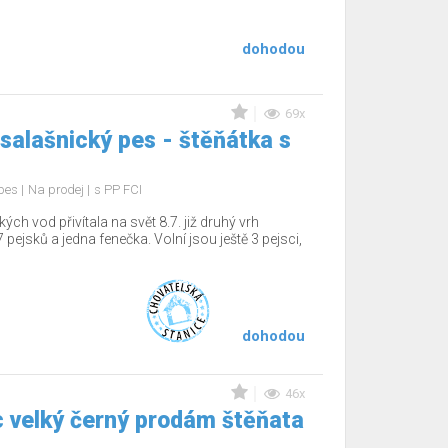
dohodou
69x
salašnický pes - štěňátka s
 pes
Na prodej
s PP FCI
 vod přivítala na svět 8.7. již druhý vrh
 pejsků a jedna fenečka. Volní jsou ještě 3 pejsci,
dohodou
46x
 velký černý prodám štěňata