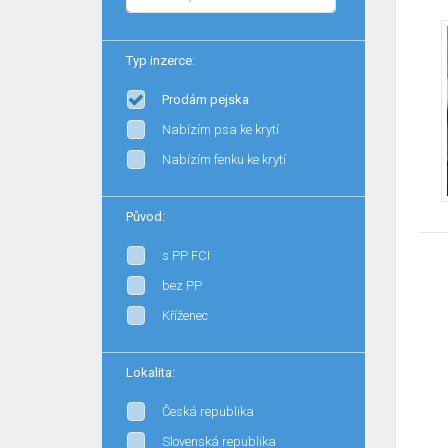
Typ inzerce:
Prodám pejska
Nabízím psa ke krytí
Nabízím fenku ke krytí
Původ:
s PP FCI
bez PP
Kříženec
Lokalita:
Česká republika
Slovenská republika