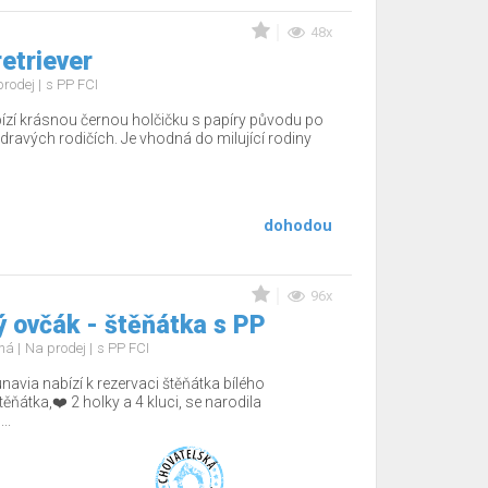
48x
etriever
prodej
s PP FCI
zí krásnou černou holčičku s papíry původu po
dravých rodičích. Je vhodná do milující rodiny
dohodou
96x
ý ovčák - štěňátka s PP
uhá
Na prodej
s PP FCI
avia nabízí k rezervaci štěňátka bílého
ňátka,❤️ 2 holky a 4 kluci, se narodila
..