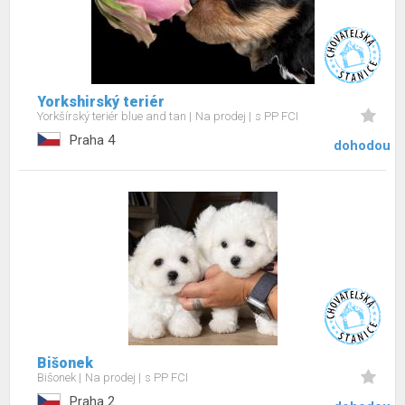
Yorkshirský teriér
Yorkšírský teriér blue and tan
Na prodej
s PP FCI
Praha 4
dohodou
Bišonek
Bišonek
Na prodej
s PP FCI
Praha 2