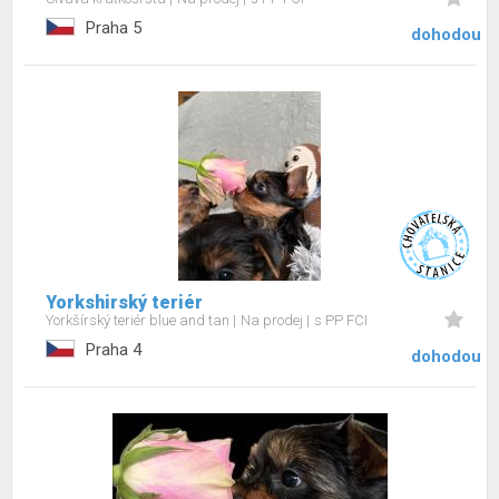
Praha 5
dohodou
Yorkshirský teriér
Yorkšírský teriér blue and tan
Na prodej
s PP FCI
Praha 4
dohodou