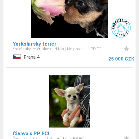
Yorkshirský teriér
Yorkšírský teriér blue and tan
Na prodej
s PP FCI
Praha 4
25 000 CZK
Čivava s PP FCI
Čivava krátkosrstá
Na prodej
s PP FCI