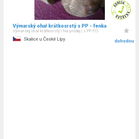
Výmarský ohař krátkosrstý s PP - fenka
Výmarský ohař krátkosrstý
Na prodej
s PP FCI
Skalice u České Lípy
dohodou