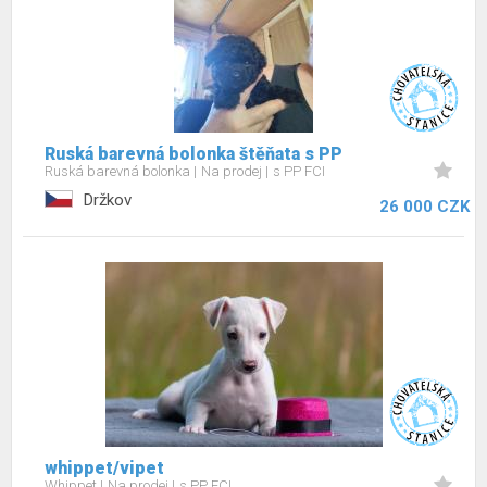
Ruská barevná bolonka štěňata s PP
Ruská barevná bolonka
Na prodej
s PP FCI
Držkov
26 000 CZK
whippet/vipet
Whippet
Na prodej
s PP FCI