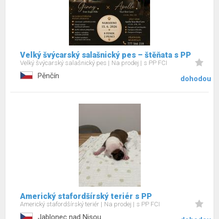
Velký švýcarský salašnický pes – štěňata s PP
Velký švýcarský salašnický pes
Na prodej
s PP FCI
Pěnčín
dohodou
Americký stafordšírský teriér s PP
Americký stafordšírský teriér
Na prodej
s PP FCI
Jablonec nad Nisou