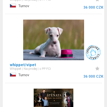
Turnov
36 000 CZK
whippet/vipet
Whippet
Na prodej
s PP FCI
Turnov
36 000 CZK