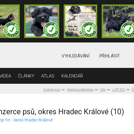
VYHLEDÁVÁNÍ
PŘIHLÁSIT
VIDEA
ČLÁNKY
ATLAS
KALENDÁŘ
Inzerce psů
Všechna plemena
Vše
s PP FCI
Č
nzerce psů, okres Hradec Králové (10)
pp fci - okres Hradec Králové