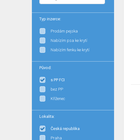
Typ inzerce:
Prodám pejska
Nabízím psa ke krytí
Nabízím fenku ke krytí
Původ:
s PP FCI
bez PP
Kříženec
Lokalita:
Česká republika
Praha