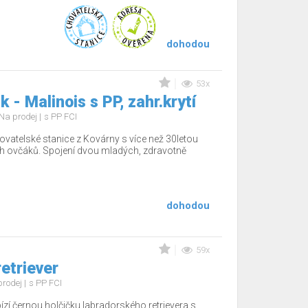
dohodou
53x
 - Malinois s PP, zahr.krytí
Na prodej
s PP FCI
ovatelské stanice z Kovárny s více než 30letou
ch ovčáků. Spojení dvou mladých, zdravotně
dohodou
59x
etriever
prodej
s PP FCI
zí černou holčičku labradorského retrievera s