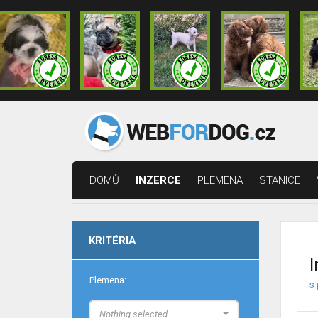
DOMŮ
INZERCE
PLEMENA
STANICE
KRITÉRIA
I
Plemena:
s 
Nothing selected