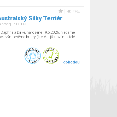
476x
ustralský Silky Terriér
 prodej
s PP FCI
 Daphné a Dirké, narozené 19.5.2026, hledáme
e svými dvěma bratry (které si již noví majitelé
dohodou