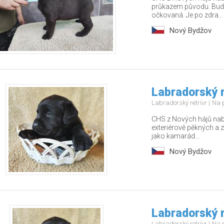
průkazem původu. Bude
očkovaná. Je po zdra...
Nový Bydžov
Labradorský r
Labradorský retrívr
Na 
CHS z Nových hájů nabí
exteriérově pěkných a z
jako kamarád...
Nový Bydžov
Labradorský r
Labradorský retrívr
Na 