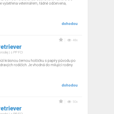
 vyšetřena veterinářem, řádně odčervena,
dohodou
48x
etriever
prodej
s PP FCI
zí krásnou černou holčičku s papíry původu po
dravých rodičích. Je vhodná do milující rodiny
dohodou
50x
etriever
prodej
s PP FCI