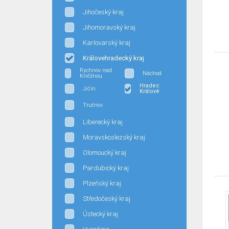
Jihočeský kraj
Jihomoravský kraj
Karlovarský kraj
Královehradecký kraj
Rychnov nad
Náchod
Kněžnou
Hradec
Jičín
Králové
Trutnov
Liberecký kraj
Moravskoslezský kraj
Olomoucký kraj
Pardubický kraj
Plzeňský kraj
Středočeský kraj
Ústecký kraj