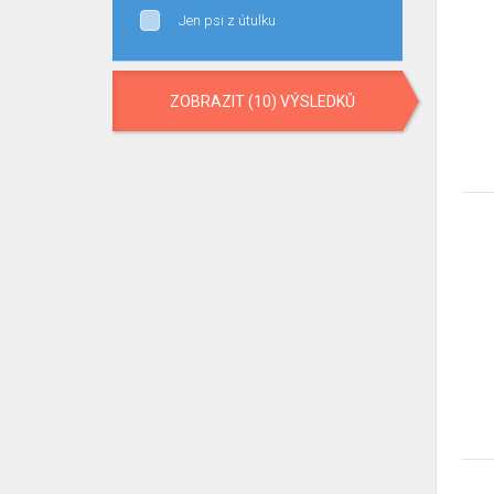
Jen psi z útulku
ZOBRAZIT (10) VÝSLEDKŮ