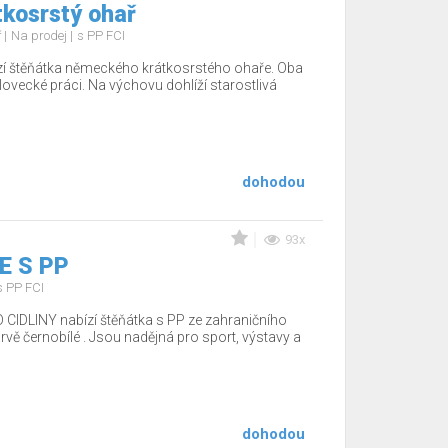
kosrstý ohař
ř
Na prodej
s PP FCI
í štěňátka německého krátkosrstého ohaře. Oba
 lovecké práci. Na výchovu dohlíží starostlivá
dohodou
93x
E S PP
s PP FCI
 CIDLINY nabízí štěňátka s PP ze zahraničního
arvě černobílé . Jsou nadějná pro sport, výstavy a
dohodou