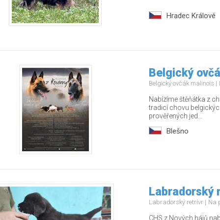
Hradec Králové
Belgický ovčák
Belgický ovčák malinois
Nabízíme štěňátka z ch
tradicí chovu belgický
prověřených jed...
Blešno
Labradorský r
Labradorský retrívr
Na 
CHS z Nových hájů nabí