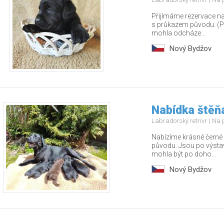
Přijímáme rezervace na
s průkazem původu. (Po
mohla odcháze...
Nový Bydžov
Nabídka štěňa
Labradorský retrívr
Na 
Nabízíme krásné černé 
původu. Jsou po výsta
mohla být po doho...
Nový Bydžov