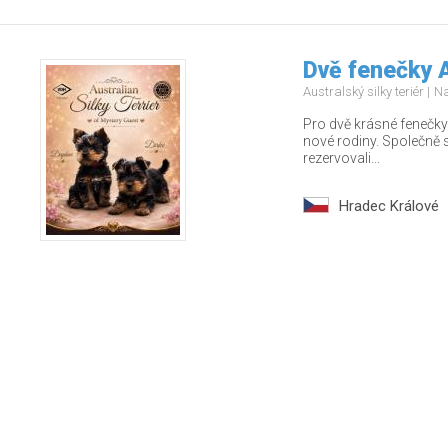
Dvě fenečky A
Australský silky teriér
Na
Pro dvě krásné fenečky
nové rodiny. Společně s
rezervovali...
Hradec Králové