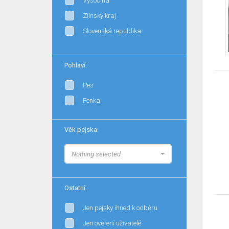
Vysočina
Zlínský kraj
Slovenská republika
Pohlaví:
Pes
Fenka
Věk pejska:
Nothing selected
Ostatní:
Jen pejsky ihned k odběru
Jen ověření uživatelé