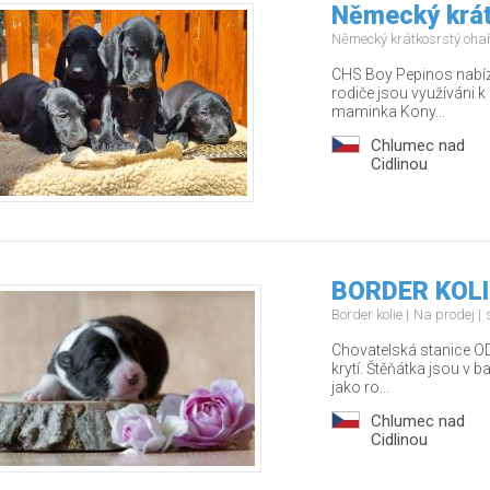
Německý krát
Německý krátkosrstý oha
CHS Boy Pepinos nabíz
rodiče jsou využíváni k
maminka Kony...
Chlumec nad
Cidlinou
BORDER KOLI
Border kolie
Na prodej
Chovatelská stanice OD
krytí. Štěňátka jsou v b
jako ro...
Chlumec nad
Cidlinou