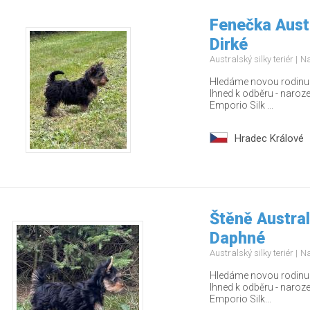
Fenečka Austr
Dirké
Australský silky teriér
Na
Hledáme novou rodinu pr
Ihned k odběru - naroz
Emporio Silk ...
Hradec Králové
Štěně Austral
Daphné
Australský silky teriér
Na
Hledáme novou rodinu p
Ihned k odběru - naroz
Emporio Silk...