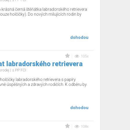
 krásná černá štěňátka labradorského retrievera
uze holčičky). Do nových milujících rodin by
dohodou
105x
t labradorského retrievera
prodej
s PP FCI
holčičky labradorského retrievera s papíry
vně úspěšných a zdravých rodičích. K odběru by
dohodou
108x