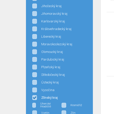
Jihočeský kraj
Jihomoravský kraj
Karlovarský kraj
Královehradecký kraj
Liberecký kraj
Moravskoslezský kraj
Olomoucký kraj
Pardubický kraj
Plzeňský kraj
Středočeský kraj
Ústecký kraj
Vysočina
Zlínský kraj
Uherské
Kroměříž
Hradiště
Vsetín
Zlín