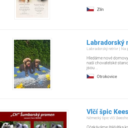
Zlín
Labradorský r
Labradorský retrívr
Na 
Hledáme nové domovy pr
naší chovatelské stanic
jsou ...
Otrokovice
Vlčí špic Kee
Německý špic vlčí (keesh
Očekáváme štěňátka kr