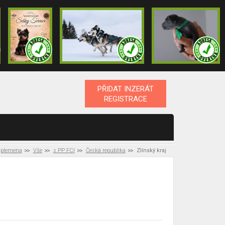
PŘIDAT INZERÁT
REGISTRACE
 plemena
Vše
s PP FCI
Česká republika
Zlínský kraj