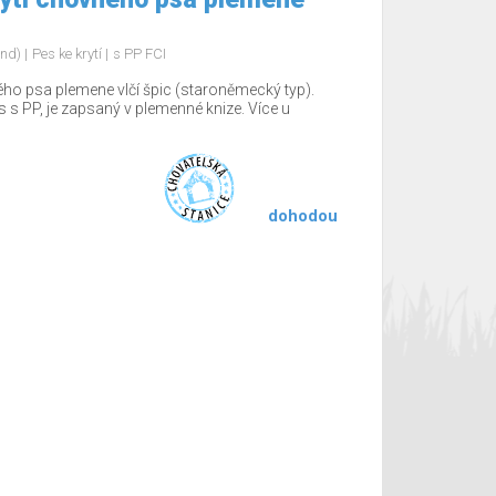
ond)
Pes ke krytí
s PP FCI
ého psa plemene vlčí špic (staroněmecký typ).
 s PP, je zapsaný v plemenné knize. Více u
dohodou