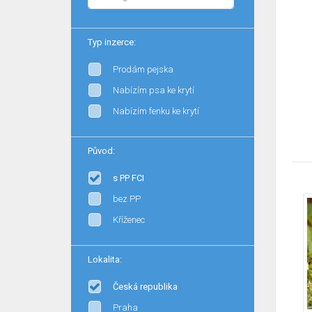
Typ inzerce:
Prodám pejska
Nabízím psa ke krytí
Nabízím fenku ke krytí
Původ:
s PP FCI
bez PP
Kříženec
Lokalita:
Česká republika
Praha