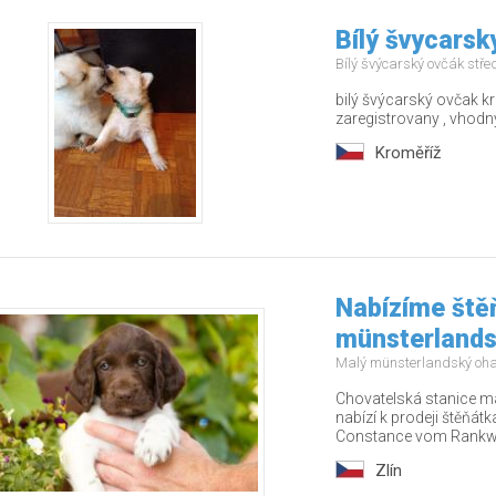
Bílý švycarsk
Bílý švýcarský ovčák stř
bilý švýcarský ovčak 
zaregistrovany , vhodn
Kroměříž
Nabízíme ště
münsterlands
Malý münsterlandský oh
Chovatelská stanice m
nabízí k prodeji štěňát
Constance vom Rankwa
Zlín