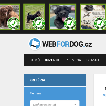
DOMŮ
INZERCE
PLEMENA
STANICE
KRITÉRIA
I
Plemena:
s 
Nothing selected