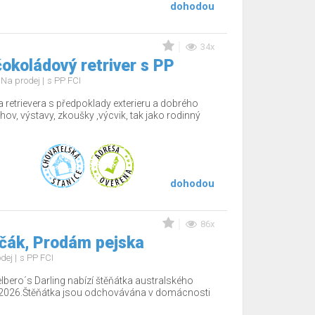
dohodou
34x
okoládový retriver s PP
Na prodej
s PP FCI
 retrievera s předpoklady exterieru a dobrého
hov, výstavy, zkoušky ,výcvik, tak jako rodinný
dohodou
86x
včák, Prodám pejska
odej
s PP FCI
lbero´s Darling nabízí štěňátka australského
.2026.Štěňátka jsou odchovávána v domácnosti