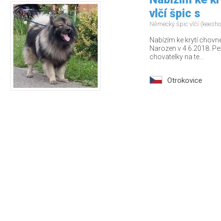
vlčí špic s
Německý špic vlčí (keesh
Nabízím ke krytí chovn
Narozen v 4.6.2018. Pes
chovatelky na te...
Otrokovice