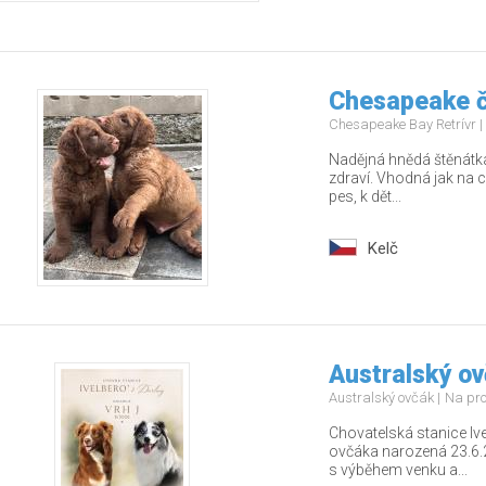
Chesapeake č
Chesapeake Bay Retrívr
Nadějná hnědá štěnátka
zdraví. Vhodná jak na c
pes, k dět...
Kelč
Australský o
Australský ovčák
Na pr
Chovatelská stanice Ive
ovčáka narozená 23.6
s výběhem venku a...