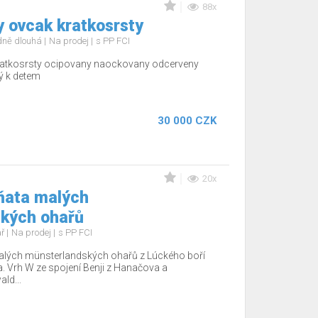
88x
y ovcak kratkosrsty
edně dlouhá
Na prodej
s PP FCI
kratkosrsty ocipovany naockovany odcerveny
ý k detem
30 000 CZK
20x
ňata malých
kých ohařů
ař
Na prodej
s PP FCI
alých münsterlandských ohařů z Lúckého boří
ka. Vrh W ze spojení Benji z Hanačova a
ld...