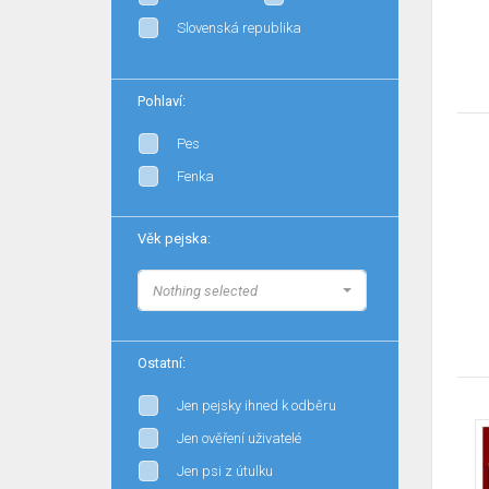
Slovenská republika
Pohlaví:
Pes
Fenka
Věk pejska:
Nothing selected
Ostatní:
Jen pejsky ihned k odběru
Jen ověření uživatelé
Jen psi z útulku