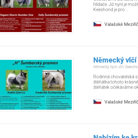
hlídače. Již nyní je mo
Keeshond je pro ...
Valašské Meziříč
Německý vlčí
Německý špic vlčí (keesh
Rodinná chovatelská s
štěňátka tohoto krásné
štěňátek očekáváme oko
Valašské Meziříč
Nabízím ke k