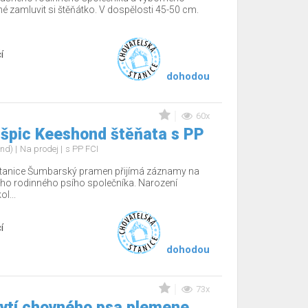
žné zamluvit si štěňátko. V dospělosti 45-50 cm.
í
dohodou
60x
 špic Keeshond štěňata s PP
ond)
Na prodej
s PP FCI
tanice Šumbarský pramen přijímá záznamy na
ho rodinného psího společníka. Narození
l...
í
dohodou
73x
rytí chovného psa plemene