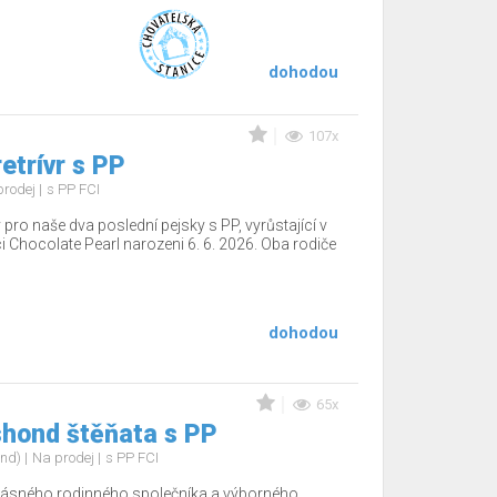
dohodou
107x
etrívr s PP
prodej
s PP FCI
o naše dva poslední pejsky s PP, vyrůstající v
i Chocolate Pearl narozeni 6. 6. 2026. Oba rodiče
dohodou
65x
shond štěňata s PP
ond)
Na prodej
s PP FCI
ásného rodinného společníka a výborného