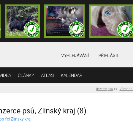
VYHLEDÁVÁNÍ
PŘIHLÁSIT
VIDEA
ČLÁNKY
ATLAS
KALENDÁŘ
Inzerce psů
Všechna
nzerce psů, Zlínský kraj (8)
pp fci Zlínský kraj