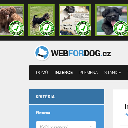
DOMŮ
INZERCE
PLEMENA
STANICE
KRITÉRIA
I
Plemena:
P
Nothing selected