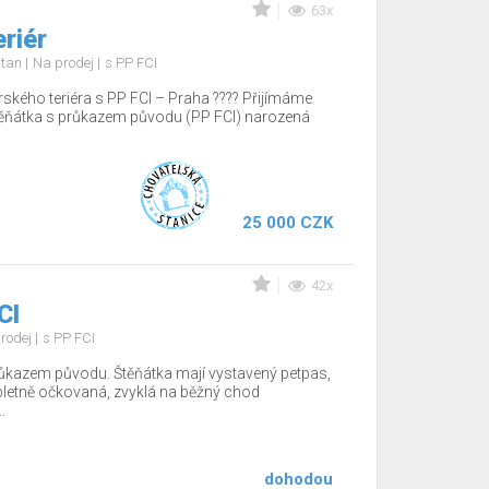
63x
eriér
d tan
Na prodej
s PP FCI
rského teriéra s PP FCI – Praha ???? Přijímáme
těňátka s průkazem původu (PP FCI) narozená
25 000 CZK
42x
CI
rodej
s PP FCI
ůkazem původu. Štěňátka mají vystavený petpas,
pletně očkovaná, zvyklá na běžný chod
.
dohodou