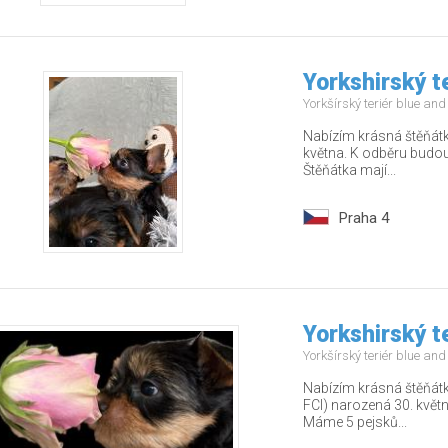
Yorkshirský t
Yorkšírský teriér blue an
Nabízím krásná štěňátk
května. K odběru budou
Štěňátka mají...
Praha 4
Yorkshirský t
Yorkšírský teriér blue an
Nabízím krásná štěňátk
FCI) narozená 30. květ
Máme 5 pejsků...