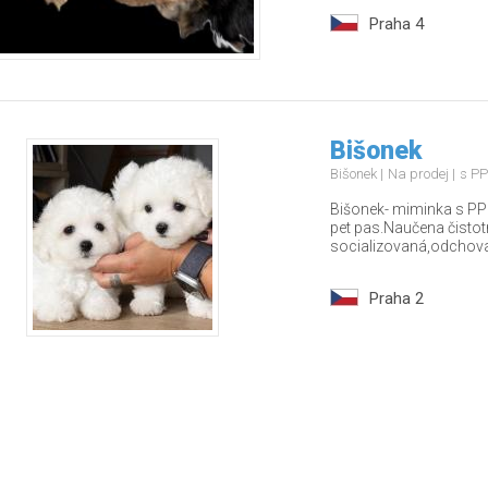
Praha 4
Bišonek
Bišonek
Na prodej
s PP
Bišonek- miminka s PP
pet pas.Naučena čisto
socializovaná,odchova
Praha 2