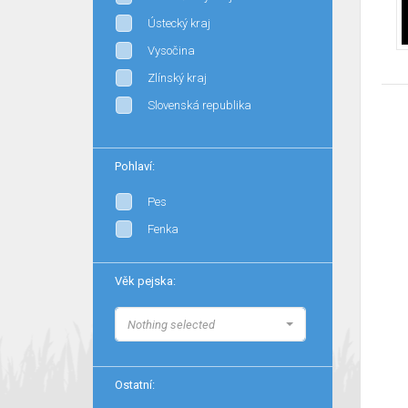
Ústecký kraj
Vysočina
Zlínský kraj
Slovenská republika
Pohlaví:
Pes
Fenka
Věk pejska:
Nothing selected
Ostatní: