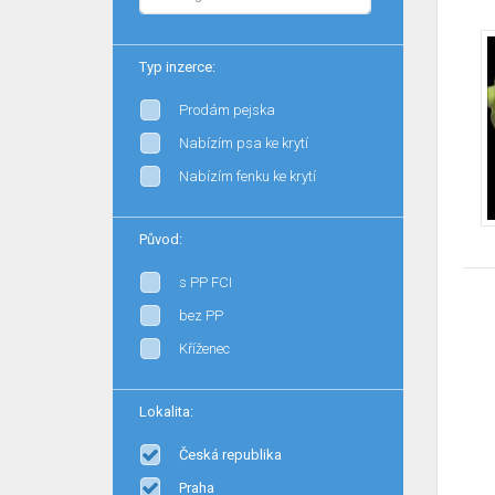
Typ inzerce:
Prodám pejska
Nabízím psa ke krytí
Nabízím fenku ke krytí
Původ:
s PP FCI
bez PP
Kříženec
Lokalita:
Česká republika
Praha