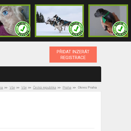
PŘIDAT INZERÁT
REGISTRACE
na
Vše
Vše
Česká republika
Praha
Okres Praha