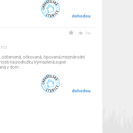
dohodou
74x
 FCI
 ,odčervená, očkovaná, čipovaná,mezinárodní
tnosti na podložku.Vymazlená,super
ná v dom...
dohodou