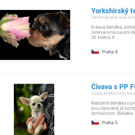
Yorkshirský t
Yorkšírský teriér blue an
Krásná štěňátka Jorkši
rezervace na luxusní š
30. května. K ...
Praha 4
Čivava s PP F
Čivava krátkosrstá
Na p
Nabízíme štěňátka s pr
jsou čipovaná, již kom
domácnosti. Štěňátka ..
Praha 5