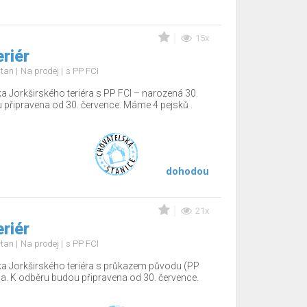
15x
eriér
d tan
Na prodej
s PP FCI
a Jorkširského teriéra s PP FCI – narozená 30.
 připravena od 30. července. Máme 4 pejsků .
dohodou
21x
eriér
d tan
Na prodej
s PP FCI
a Jorkširského teriéra s průkazem původu (PP
na. K odběru budou připravena od 30. července.