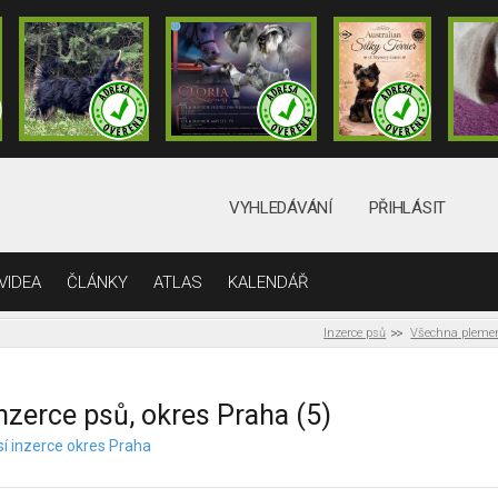
VYHLEDÁVÁNÍ
PŘIHLÁSIT
VIDEA
ČLÁNKY
ATLAS
KALENDÁŘ
Inzerce psů
Všechna pleme
nzerce psů, okres Praha (5)
sí inzerce okres Praha