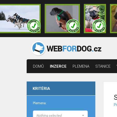
DOMŮ
INZERCE
PLEMENA
STANICE
KRITÉRIA
S
Plemena:
Pr
Nothing selected