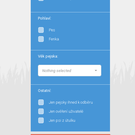
Pohlaví:
Pes
Fenka
Věk pejska:
Nothing selected
Ostatní:
Jen pejsky ihned k odběru
Jen ověření uživatelé
Jen psi z útulku