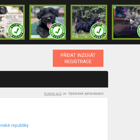
PŘIDAT INZERÁT
REGISTRACE
Inzerce psů
Výsledek vyhledávání
enské republiky