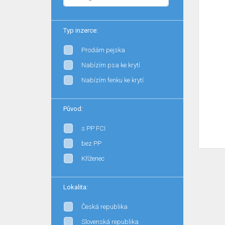
Typ inzerce:
Prodám pejska
Nabízím psa ke krytí
Nabízím fenku ke krytí
Původ:
s PP FCI
bez PP
Kříženec
Lokalita:
Česká republika
Slovenská republika