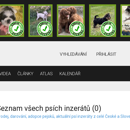
VYHLEDÁVÁNÍ
PŘIHLÁSIT
VIDEA
ČLÁNKY
ATLAS
KALENDÁŘ
eznam všech psích inzerátů (0)
odej, darování, adopce pejsků, aktuální psí inzeráty z celé České a Slov