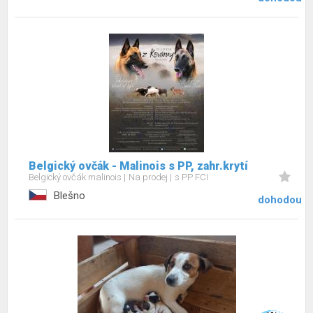
Belgický ovčák - Malinois s PP, zahr.krytí
Belgický ovčák malinois
Na prodej
s PP FCI
Blešno
dohodou