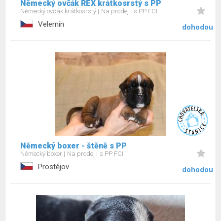
Německý ovčák REX krátkosrstý s PP
Německý ovčák krátkosrstý
Na prodej
s PP FCI
Velemín
dohodou
Německý boxer - štěně s PP
Německý boxer
Na prodej
s PP FCI
Prostějov
dohodou