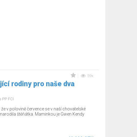
59x
ící rodiny pro naše dva
s PP FCI
že v polovině července se v naší chovatelské
, narodila štěňátka. Maminkou je Gwen Kendy