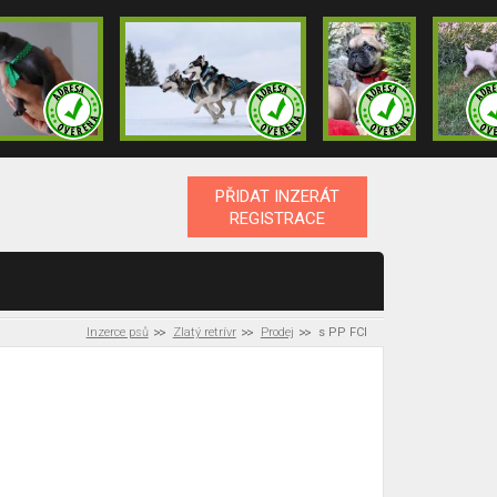
PŘIDAT INZERÁT
REGISTRACE
Inzerce psů
Zlatý retrívr
Prodej
s PP FCI