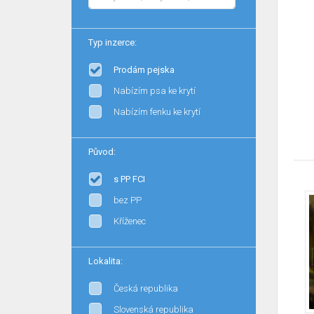
Typ inzerce:
Prodám pejska
Nabízím psa ke krytí
Nabízím fenku ke krytí
Původ:
s PP FCI
bez PP
Kříženec
Lokalita:
Česká republika
Slovenská republika