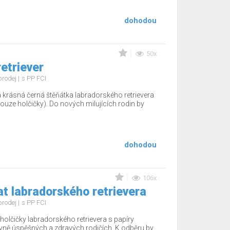
dohodou
50x
etriever
prodej
s PP FCI
 krásná černá štěňátka labradorského retrievera
uze holčičky). Do nových milujících rodin by
dohodou
106x
t labradorského retrievera
prodej
s PP FCI
holčičky labradorského retrievera s papíry
vně úspěšných a zdravých rodičích. K odběru by