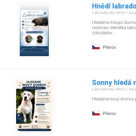
Hnědí labrado
Labradorský retrívr
Na 
Hledáme milující domov
rezervaci štěňátka labr
čokoládov...
Přerov
Sonny hledá 
Labradorský retrívr
Na 
Hledáme nový domov pr
Přerov