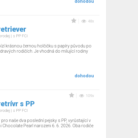
dohodou
48x
etriever
prodej
s PP FCI
zí krásnou černou holčičku s papíry původu po
dravých rodičích. Je vhodná do milující rodiny
dohodou
109x
etrívr s PP
prodej
s PP FCI
o naše dva poslední pejsky s PP, vyrůstající v
i Chocolate Pearl narozeni 6. 6. 2026. Oba rodiče