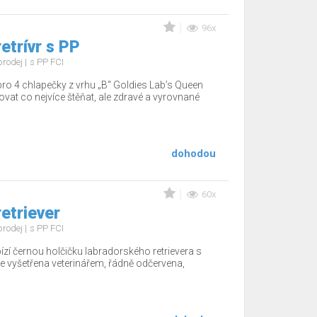
96x
etrívr s PP
prodej
s PP FCI
ro 4 chlapečky z vrhu „B“ Goldies Lab’s Queen
vat co nejvíce štěňat, ale zdravé a vyrovnané
dohodou
60x
etriever
prodej
s PP FCI
zí černou holčičku labradorského retrievera s
 vyšetřena veterinářem, řádně odčervena,