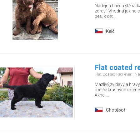
Nadějná hnědá štěnátka
zdraví. Vhodná jak na c
pes, k dět...
Kelč
Flat coated r
Flat Coated Retriever
Na
Mazlivý,zvídavý a hrav
rodiče krásných exteri
Aknel ...
Chotěboř