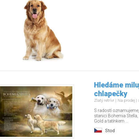
Hledáme miluj
chlapečky
Zlatý retrívr
Na prodej
S radostí oznamujeme, 
stanici Bohemia Stella
Gold a tatínkem ...
Stod