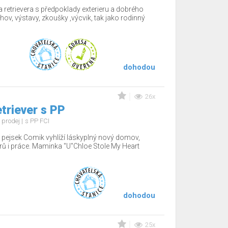
 retrievera s předpoklady exterieru a dobrého
hov, výstavy, zkoušky ,výcvik, tak jako rodinný
dohodou
26x
etriever s PP
 prodej
s PP FCI
ý pejsek Comik vyhlíží láskyplný nový domov,
érů i práce. Maminka "U"Chloe Stole My Heart
dohodou
25x