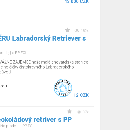
43 000 CZK
182x
RU Labradorský Retriever s
prodej
s PP FCI
ÁŽNÉ ZÁJEMCE naše malá chovatelská stanice
é holčičky čistokrevného Labradorského
původ...
erou
12 CZK
37x
okoládový retriver s PP
Na prodej
s PP FCI