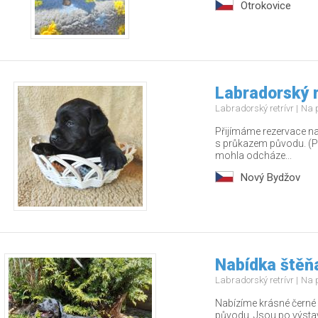
Otrokovice
Labradorský r
Labradorský retrívr
Na 
Přijímáme rezervace na
s průkazem původu. (Po
mohla odcháze...
Nový Bydžov
Nabídka štěňa
Labradorský retrívr
Na 
Nabízíme krásné černé 
původu. Jsou po výsta