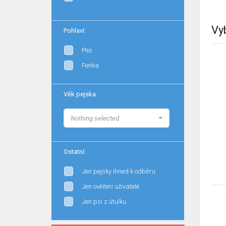
Vy
Pohlaví:
Pes
Fenka
Věk pejska:
Nothing selected
Ostatní:
Jen pejsky ihned k odběru
Jen ověření uživatelé
Jen psi z útulku