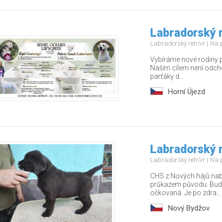
Labradorský r
Labradorský retrívr
Na 
Vybíráme nové rodiny p
Naším cílem není odcho
parťáky d...
Horní Újezd
Labradorský r
Labradorský retrívr
Na 
CHS z Nových hájů nabí
průkazem původu. Bude
očkovaná. Je po zdra...
Nový Bydžov