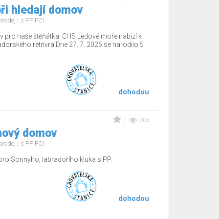
ři hledají domov
prodej
s PP FCI
 pro naše štěňátka. CHS Ledové moře nabízí k
adorského retrívra Dne 27. 7. 2026 se narodilo 5
dohodou
30x
nový domov
prodej
s PP FCI
o Sonnyho, labradořího kluka s PP.
dohodou