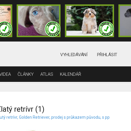
VYHLEDÁVÁNÍ
PŘIHLÁSIT
VIDEA
ČLÁNKY
ATLAS
KALENDÁŘ
latý retrívr (1)
utý retrívr, Golden Retriever, prodej s průkazem původu, s pp