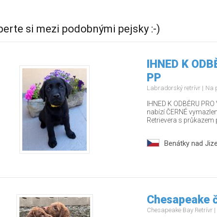
berte si mezi podobnými pejsky :-)
IHNED K ODBĚ
PP
Labradorský retrívr
Na 
IHNED K ODBĚRU PRO V
nabízí ČERNÉ vymazlen
Retrievera s průkazem 
Benátky nad Jiz
Chesapeake č
Chesapeake Bay Retrívr