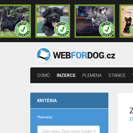
DOMŮ
INZERCE
PLEMENA
STANICE
KRITÉRIA
Z
Plemena:
Žl
Zlatý retrívr, Žlutý retrívr, Golden Retriever