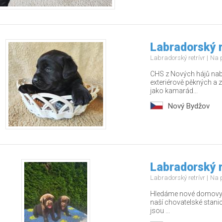
Labradorský r
Labradorský retrívr
Na 
CHS z Nových hájů nabí
exteriérově pěkných a z
jako kamarád...
Nový Bydžov
Labradorský r
Labradorský retrívr
Na 
Hledáme nové domovy pr
naší chovatelské stanic
jsou ...