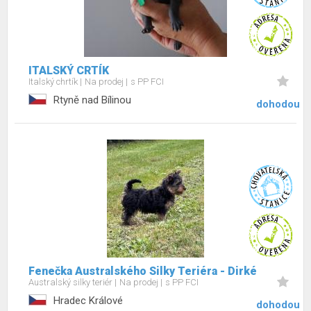
ITALSKÝ CRTÍK
Italský chrtík
Na prodej
s PP FCI
Rtyně nad Bílinou
dohodou
Fenečka Australského Silky Teriéra - Dirké
Australský silky teriér
Na prodej
s PP FCI
Hradec Králové
dohodou