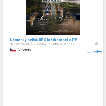
Německý ovčák REX krátkosrstý s PP
Německý ovčák krátkosrstý
Na prodej
s PP FCI
Velemín
dohodou