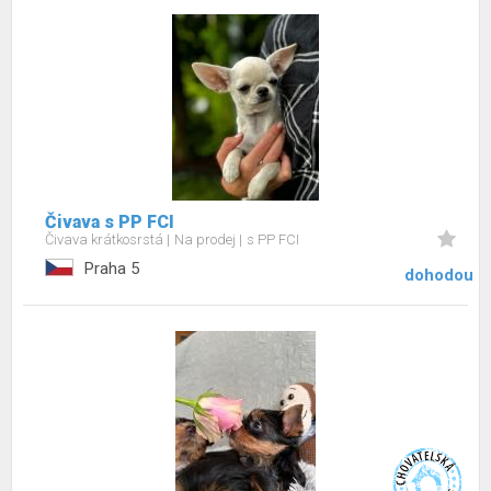
Čivava s PP FCI
Čivava krátkosrstá
Na prodej
s PP FCI
Praha 5
dohodou