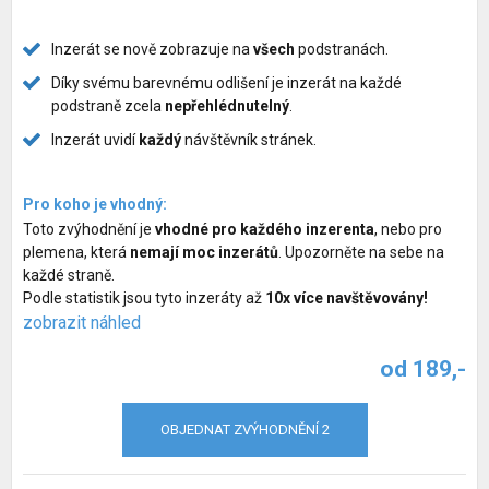
Služby pro psy
Inzerát se nově zobrazuje na
všech
podstranách.
Chovatelské potřeby pro psy
Díky svému barevnému odlišení je inzerát na každé
podstraně zcela
nepřehlédnutelný
.
Společné venčení psů
Inzerát uvidí
každý
návštěvník stránek.
Hlídací pes
Pro koho je vhodný:
Zvýhodnění inzerátů
Toto zvýhodnění je
vhodné pro každého inzerenta
, nebo pro
plemena, která
nemají moc inzerátů
. Upozorněte na sebe na
každé straně.
Podle statistik jsou tyto inzeráty až
10x více navštěvovány!
zobrazit náhled
od 189,-
OBJEDNAT ZVÝHODNĚNÍ 2