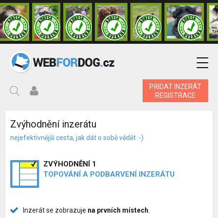
PŘIDAT INZERÁT
REGISTRACE
Zvýhodnění inzerátu
nejefektivnější cesta, jak dát o sobě vědět :-)
ZVÝHODNĚNÍ 1
TOPOVÁNÍ A PODBARVENÍ INZERÁTU
Inzerát se zobrazuje
na prvních místech
.