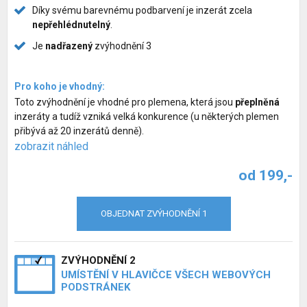
Díky svému barevnému podbarvení je inzerát zcela
nepřehlédnutelný
.
Je
nadřazený
zvýhodnění 3
Pro koho je vhodný:
Toto zvýhodnění je vhodné pro plemena, která jsou
přeplněná
inzeráty a tudíž vzniká velká konkurence (u některých plemen
přibývá až 20 inzerátů denně).
zobrazit náhled
od 199,-
OBJEDNAT ZVÝHODNĚNÍ 1
ZVÝHODNĚNÍ 2
UMÍSTĚNÍ V HLAVIČCE VŠECH WEBOVÝCH
PODSTRÁNEK
Inzerce psů