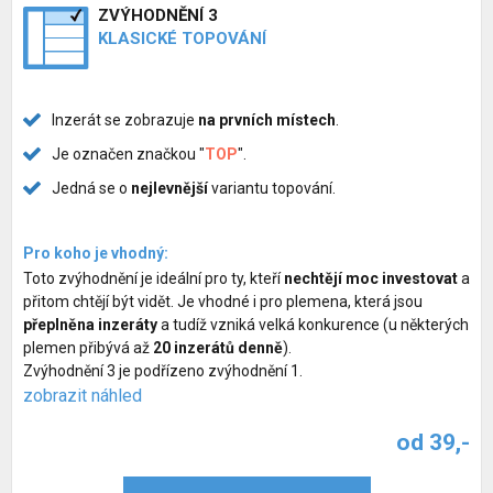
ZVÝHODNĚNÍ 3
KLASICKÉ TOPOVÁNÍ
Inzerát se zobrazuje
na prvních místech
.
Je označen značkou "
TOP
".
Jedná se o
nejlevnější
variantu topování.
Pro koho je vhodný:
Toto zvýhodnění je ideální pro ty, kteří
nechtějí moc investovat
a
přitom chtějí být vidět. Je vhodné i pro plemena, která jsou
přeplněna inzeráty
a tudíž vzniká velká konkurence (u některých
plemen přibývá až
20 inzerátů denně
).
Zvýhodnění 3 je podřízeno zvýhodnění 1.
zobrazit náhled
od 39,-