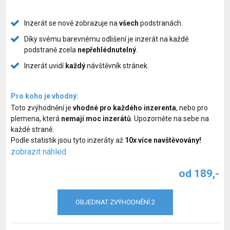
Služby pro psy
Inzerát se nově zobrazuje na
všech
podstranách.
Chovatelské potřeby pro psy
Díky svému barevnému odlišení je inzerát na každé
podstraně zcela
nepřehlédnutelný
.
Společné venčení psů
Inzerát uvidí
každý
návštěvník stránek.
Hlídací pes
Pro koho je vhodný:
Zvýhodnění inzerátů
Toto zvýhodnění je
vhodné pro každého inzerenta
, nebo pro
plemena, která
nemají moc inzerátů
. Upozorněte na sebe na
každé straně.
Podle statistik jsou tyto inzeráty až
10x více navštěvovány!
zobrazit náhled
od 189,-
OBJEDNAT ZVÝHODNĚNÍ 2