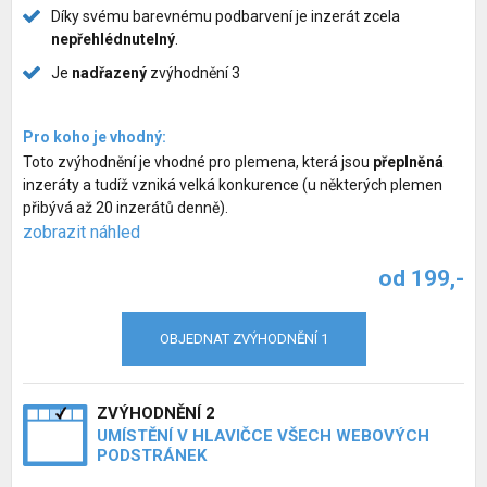
Díky svému barevnému podbarvení je inzerát zcela
nepřehlédnutelný
.
Je
nadřazený
zvýhodnění 3
Pro koho je vhodný:
Toto zvýhodnění je vhodné pro plemena, která jsou
přeplněná
inzeráty a tudíž vzniká velká konkurence (u některých plemen
přibývá až 20 inzerátů denně).
zobrazit náhled
od 199,-
OBJEDNAT ZVÝHODNĚNÍ 1
ZVÝHODNĚNÍ 2
UMÍSTĚNÍ V HLAVIČCE VŠECH WEBOVÝCH
PODSTRÁNEK
Inzerce psů