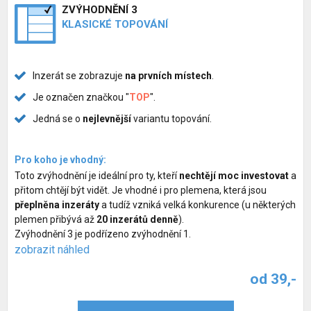
ZVÝHODNĚNÍ 3
KLASICKÉ TOPOVÁNÍ
Inzerát se zobrazuje
na prvních místech
.
Je označen značkou "
TOP
".
Jedná se o
nejlevnější
variantu topování.
Pro koho je vhodný:
Toto zvýhodnění je ideální pro ty, kteří
nechtějí moc investovat
a
přitom chtějí být vidět. Je vhodné i pro plemena, která jsou
přeplněna inzeráty
a tudíž vzniká velká konkurence (u některých
plemen přibývá až
20 inzerátů denně
).
Zvýhodnění 3 je podřízeno zvýhodnění 1.
zobrazit náhled
od 39,-