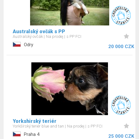
Australský ovčák s PP
Australský ovčák
Na prodej
s PP FCI
Odry
20 000 CZK
Yorkshirský teriér
Yorkšírský teriér blue and tan
Na prodej
s PP FCI
Praha 4
25 000 CZK