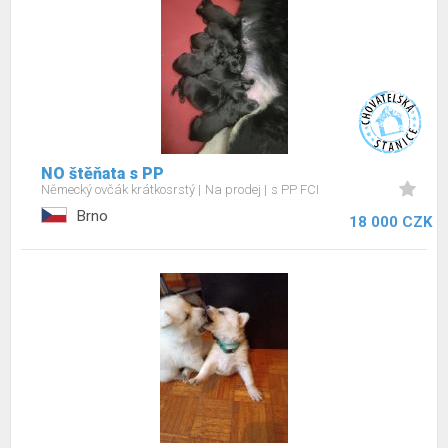
NO štěňata s PP
Německý ovčák krátkosrstý
Na prodej
s PP FCI
Brno
18 000 CZK