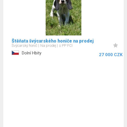
Štěňata švýcarského honiče na prodej
Švýcarský honič
Na prodej
s PP FCI
Dolní Hbity
27 000 CZK