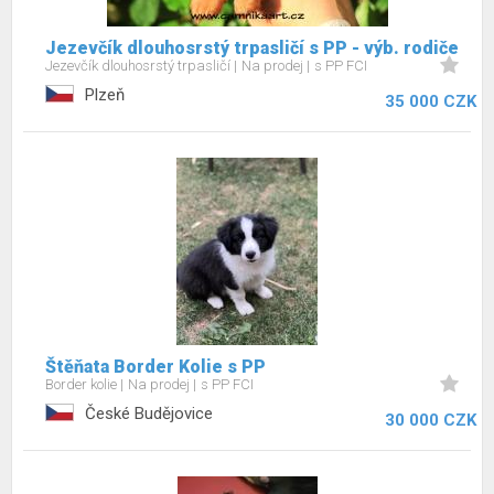
Jezevčík dlouhosrstý trpasličí s PP - výb. rodiče
Jezevčík dlouhosrstý trpasličí
Na prodej
s PP FCI
Plzeň
35 000 CZK
Štěňata Border Kolie s PP
Border kolie
Na prodej
s PP FCI
České Budějovice
30 000 CZK