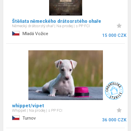
Štěňata německého drátosrstého ohaře
Německý drátosrstý ohař
Na prodej
s PP FCI
Mladá Vožice
15 000 CZK
whippet/vipet
Whippet
Na prodej
s PP FCI
Turnov
36 000 CZK