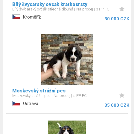
Bílý švycarsky ovcak kratkosrsty
Bílý švýcarský ovčák středně dlouhá
Na prodej
s PP FCI
Kroměříž
30 000 CZK
Moskevský strážní pes
Moskevský strážní pes
Na prodej
s PP FCI
Ostrava
35 000 CZK