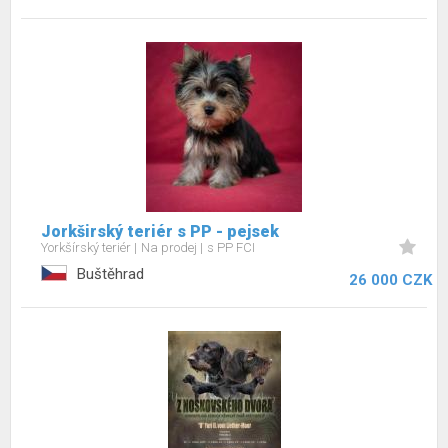
Jorkširský teriér s PP - pejsek
Yorkšírský teriér
Na prodej
s PP FCI
Buštěhrad
26 000 CZK