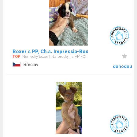
Boxer s PP, Ch.s. Impressia-Box
TOP
Německý boxer
Na prodej
s PP FCI
Břeclav
dohodou