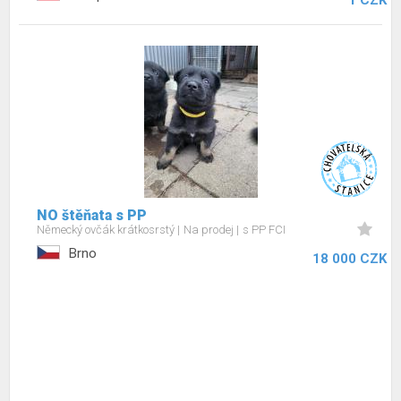
1 CZK
NO štěňata s PP
Německý ovčák krátkosrstý
Na prodej
s PP FCI
Brno
18 000 CZK