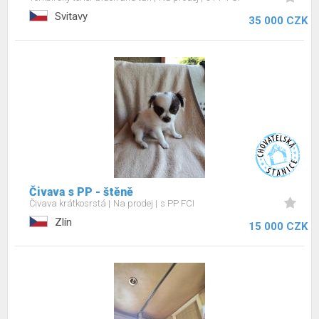
Svitavy
35 000 CZK
Čivava s PP - štěně
Čivava krátkosrstá
Na prodej
s PP FCI
Zlín
15 000 CZK