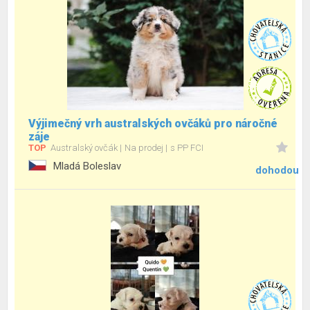
Výjimečný vrh australských ovčáků pro náročné
záje
TOP
Australský ovčák
Na prodej
s PP FCI
Mladá Boleslav
dohodou