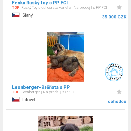
Fenka Ruský toy s PP FCI
TOP
Ruský Toy dlouhosrstá varieta
Na prodej
s PP FCI
Slaný
35 000 CZK
Leonberger- štěňata s PP
TOP
Leonberger
Na prodej
s PP FCI
Litovel
dohodou