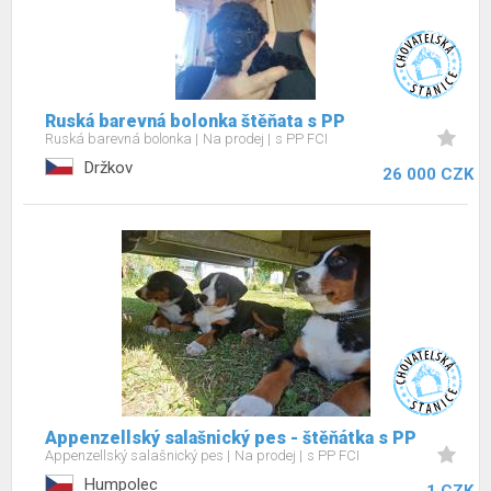
Ruská barevná bolonka štěňata s PP
Ruská barevná bolonka
Na prodej
s PP FCI
Držkov
26 000 CZK
Appenzellský salašnický pes - štěňátka s PP
Appenzellský salašnický pes
Na prodej
s PP FCI
Humpolec