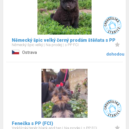
Německý špic velký černý prodám štěňata s PP
Německý špic velký
Na prodej
s PP FCI
Ostrava
dohodou
Fenečka s PP (FCI)
Yorkšírský teriér black and tan
Na prodej
s PP FCI