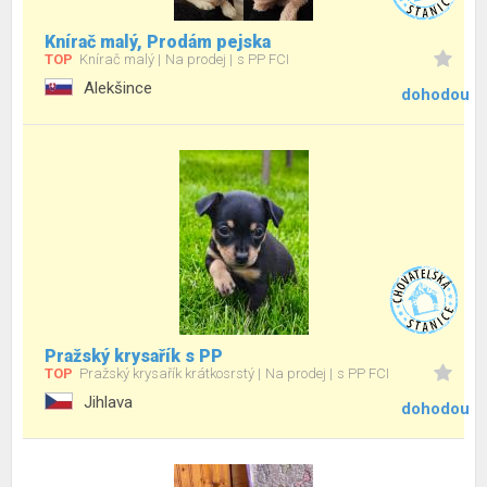
Knírač malý, Prodám pejska
TOP
Knírač malý
Na prodej
s PP FCI
Alekšince
dohodou
Pražský krysařík s PP
TOP
Pražský krysařík krátkosrstý
Na prodej
s PP FCI
Jihlava
dohodou