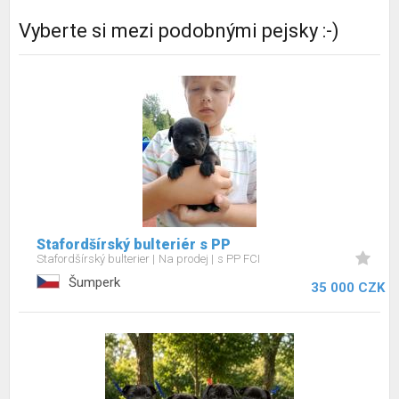
Vyberte si mezi podobnými pejsky :-)
Stafordšírský bulteriér s PP
Stafordšírský bulterier
Na prodej
s PP FCI
Šumperk
35 000 CZK