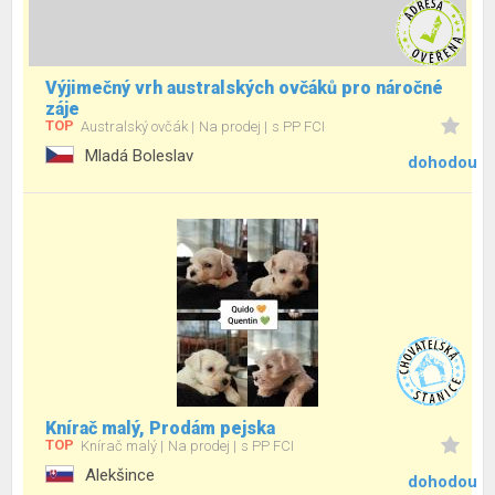
Výjimečný vrh australských ovčáků pro náročné
záje
TOP
Australský ovčák
Na prodej
s PP FCI
Mladá Boleslav
dohodou
Knírač malý, Prodám pejska
TOP
Knírač malý
Na prodej
s PP FCI
Alekšince
dohodou