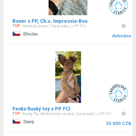
Boxer s PP, Ch.s. Impressia-Box
TOP
Německý boxer
Na prodej
s PP FCI
Břeclav
dohodou
Fenka Ruský toy s PP FCI
TOP
Ruský Toy dlouhosrstá varieta
Na prodej
s PP FCI
Slaný
35 000 CZK