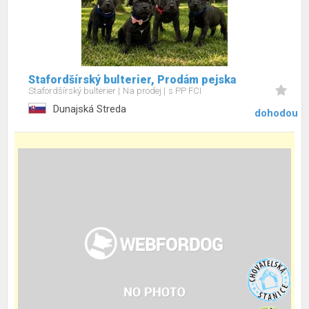
Stafordšírský bulterier, Prodám pejska
Stafordšírský bulterier
Na prodej
s PP FCI
Dunajská Streda
dohodou