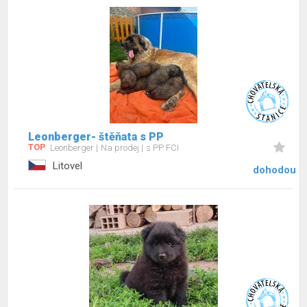
Leonberger- štěňata s PP
TOP
Leonberger
Na prodej
s PP FCI
Litovel
dohodou