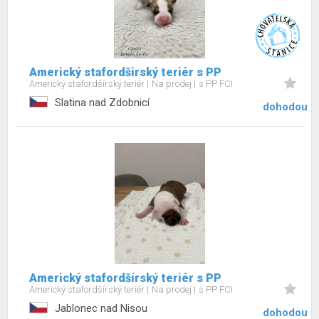
Americký stafordširský teriér s PP
Americký stafordšírský teriér
Na prodej
s PP FCI
Slatina nad Zdobnicí
dohodou
Americký stafordšírský teriér s PP
Americký stafordšírský teriér
Na prodej
s PP FCI
Jablonec nad Nisou
dohodou