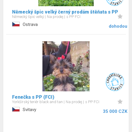
Německý špic velký černý prodám štěňata s PP
Německý špic velký
Na prodej
s PP FCI
Ostrava
dohodou
Fenečka s PP (FCI)
Yorkšírský teriér black and tan
Na prodej
s PP FCI
Svitavy
35 000 CZK