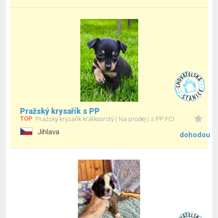
Pražský krysařík s PP
TOP
Pražský krysařík krátkosrstý
Na prodej
s PP FCI
Jihlava
dohodou