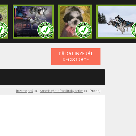
PŘIDAT INZERÁT
REGISTRACE
Inzerce psů
Americký stafordšírský teriér
Prodej