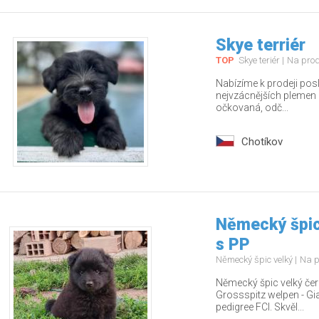
Skye terriér
TOP
Skye teriér
Na pro
Nabízíme k prodeji pos
nejvzácnějších plemen – 
očkovaná, odč...
Chotíkov
Německý špic
s PP
Německý špic velký
Na p
Německý špic velký čern
Grossspitz welpen - Gia
pedigree FCI. Skvěl...