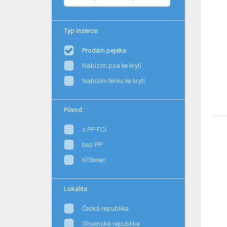
Typ inzerce:
Prodám pejska
Nabízím psa ke krytí
Nabízím fenku ke krytí
Původ:
s PP FCI
bez PP
Kříženec
Lokalita:
Česká republika
Slovenská republika