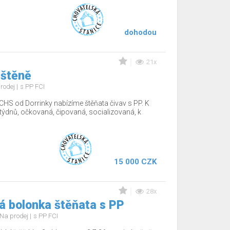
dohodou
21x
 štěně
rodej
s PP FCI
CHS od Dorrinky nabízíme štěňata čivav s PP. K
12týdnů, očkovaná, čipovaná, socializovaná, k
15 000 CZK
28x
á bolonka štěňata s PP
Na prodej
s PP FCI