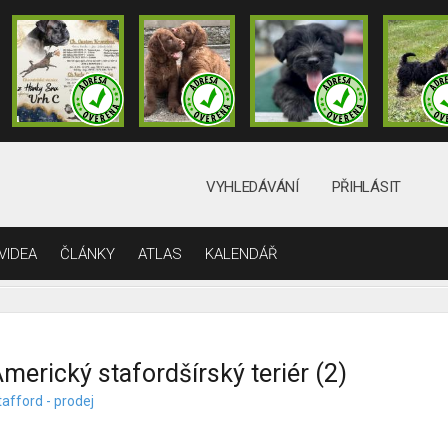
VYHLEDÁVÁNÍ
PŘIHLÁSIT
VIDEA
ČLÁNKY
ATLAS
KALENDÁŘ
merický stafordšírský teriér (2)
afford - prodej