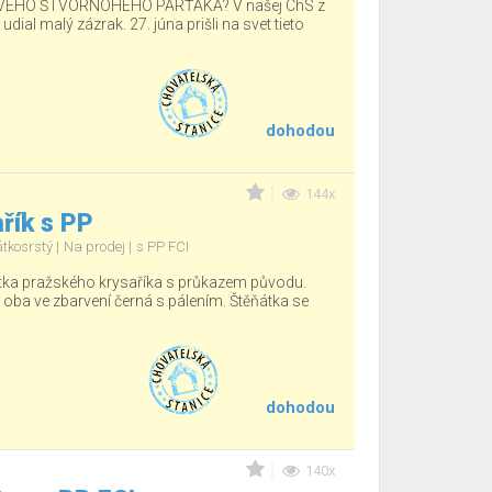
ÉHO ŠTVORNOHÉHO PARŤÁKA? V našej ChS z
ial malý zázrak. 27. júna prišli na svet tieto
dohodou
144x
řík s PP
átkosrstý
Na prodej
s PP FCI
tka pražského krysaříka s průkazem původu.
, oba ve zbarvení černá s pálením. Štěňátka se
dohodou
140x