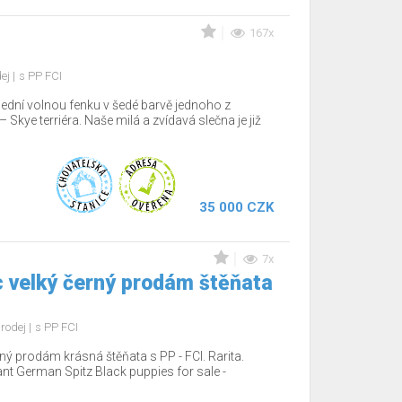
167x
dej
s PP FCI
lední volnou fenku v šedé barvě jednoho z
Skye terriéra. Naše milá a zvídavá slečna je již
35 000 CZK
7x
 velký černý prodám štěňata
rodej
s PP FCI
ý prodám krásná štěňata s PP - FCI. Rarita.
nt German Spitz Black puppies for sale -