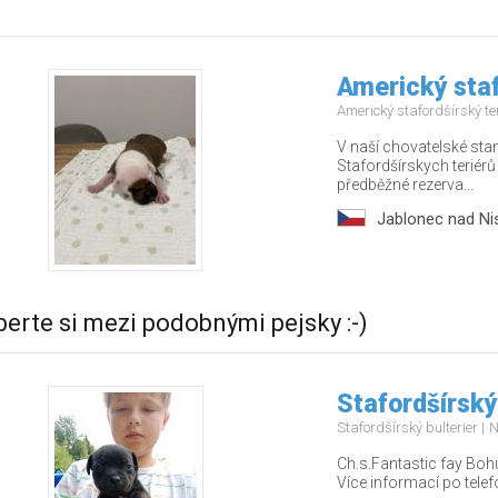
Americký staf
Americký stafordšírský te
V naší chovatelské stan
Stafordšírskych teriérů 
předběžné rezerva...
Jablonec nad Ni
berte si mezi podobnými pejsky :-)
Stafordšírský
Stafordšírský bulterier
N
Ch.s.Fantastic fay Bohu
Více informací po tel