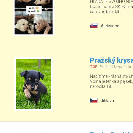
HĽADÁTE SVOJHO NOV
Domu hobita SK FCI sa ud
čarovné biele klb...
Alekšince
Pražský krysa
TOP
Pražský krysařík kr
Nabízíme krásná štěňá
Volná je fenka a pejsek
narodila 18. ...
Jihlava