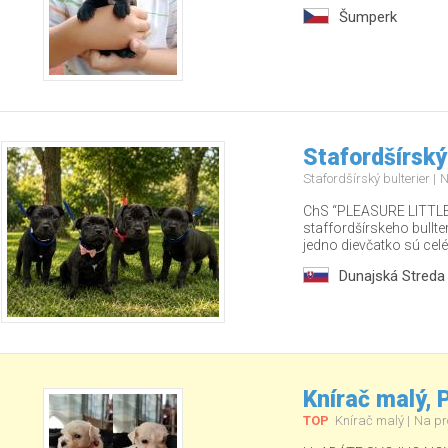
Šumperk
Stafordšírský
Stafordšírský bulterier
N
ChS “PLEASURE LITTLE 
staffordšírskeho bullt
jedno dievčatko sú celé 
Dunajská Streda
Knírač malý,
TOP
Knírač malý
Na pr