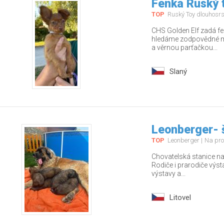
Fenka Ruský t
TOP
Ruský Toy dlouhosrs
CHS Golden Elf zadá fe
hledáme zodpovědné ma
a věrnou parťačkou...
Slaný
Leonberger- 
TOP
Leonberger
Na pro
Chovatelská stanice nab
Rodiče i prarodiče výs
výstavy a...
Litovel