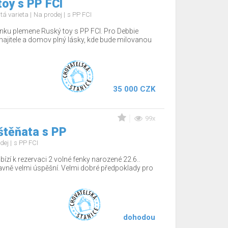
oy s PP FCI
tá varieta
Na prodej
s PP FCI
nku plemene Ruský toy s PP FCI. Pro Debbie
jitele a domov plný lásky, kde bude milovanou
35 000 CZK
99x
štěňata s PP
dej
s PP FCI
ízí k rezervaci 2 volné fenky narozené 22.6..
tavně velmi úspěšní. Velmi dobré předpoklady pro
dohodou