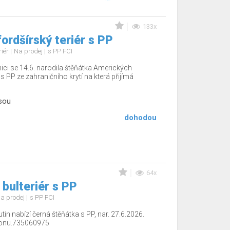
133x
ordšírský teriér s PP
riér
Na prodej
s PP FCI
ici se 14.6. narodila štěňátka Amerických
s PP ze zahraničního krytí na která přijímá
sou
dohodou
64x
 bulteriér s PP
a prodej
s PP FCI
tin nabízí černá štěňátka s PP, nar. 27.6.2026.
efonu.735060975