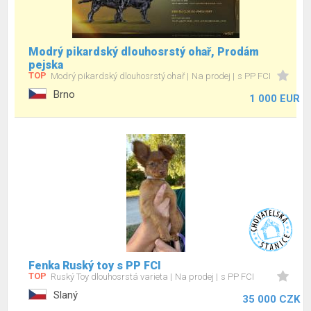
Modrý pikardský dlouhosrstý ohař, Prodám
pejska
TOP
Modrý pikardský dlouhosrstý ohař
Na prodej
s PP FCI
Brno
1 000 EUR
Fenka Ruský toy s PP FCI
TOP
Ruský Toy dlouhosrstá varieta
Na prodej
s PP FCI
Slaný
35 000 CZK