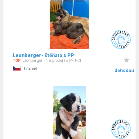
Leonberger- štěňata s PP
TOP
Leonberger
Na prodej
s PP FCI
Litovel
dohodou