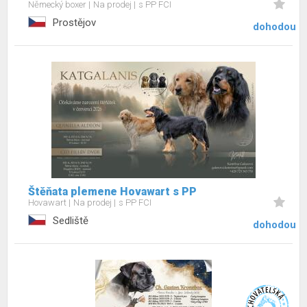
Německý boxer
Na prodej
s PP FCI
Prostějov
dohodou
Štěňata plemene Hovawart s PP
Hovawart
Na prodej
s PP FCI
Sedliště
dohodou