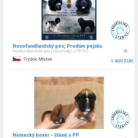
Novofundlandský pes, Prodám pejska
Novofundlandský pes
Na prodej
s PP FCI
Frýdek-Místek
1 400 EUR
Německý boxer - štěně s PP