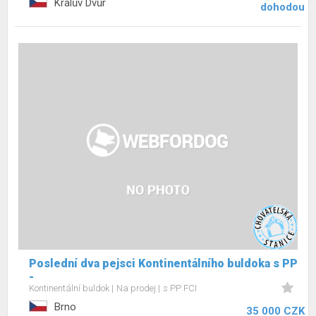
Králův Dvůr
dohodou
Poslední dva pejsci Kontinentálního buldoka s PP
-
Kontinentální buldok
Na prodej
s PP FCI
Brno
35 000 CZK