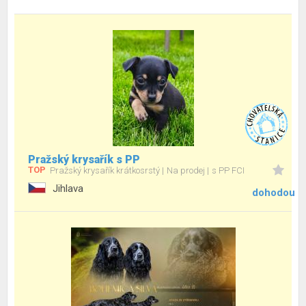
Pražský krysařík s PP
TOP
Pražský krysařík krátkosrstý
Na prodej
s PP FCI
Jihlava
dohodou