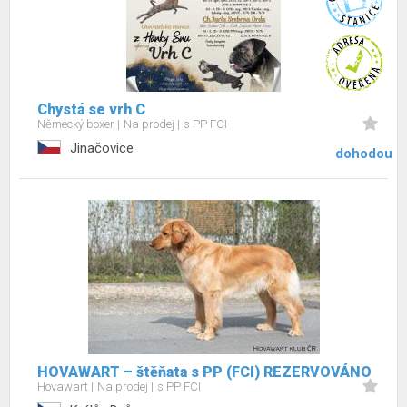
Chystá se vrh C
Německý boxer
Na prodej
s PP FCI
Jinačovice
dohodou
HOVAWART – štěňata s PP (FCI) REZERVOVÁNO
Hovawart
Na prodej
s PP FCI