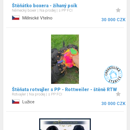
Štěňátko boxera - žíhaný psík
Německý boxer
Na prodej
s PP FCI
Mělnické Vtelno
30 000 CZK
Štěňata rotvajler s PP - Rottweiler - štěně RTW
Rotvajler
Na prodej
s PP FCI
Lužice
30 000 CZK