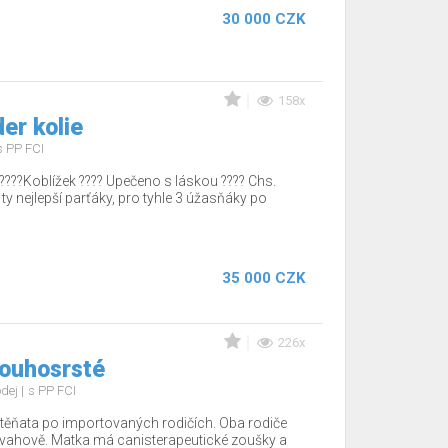
30 000 CZK
158x
er kolie
s PP FCI
????Koblížek ???? Upečeno s láskou ???? Chs.
 ty nejlepší parťáky, pro tyhle 3 úžasňáky po
35 000 CZK
226x
louhosrsté
odej
s PP FCI
těňata po importovaných rodičích. Oba rodiče
povahově. Matka má canisterapeutické zoušky a