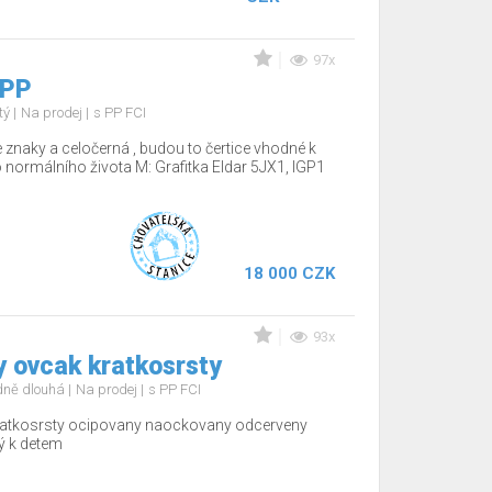
97x
 PP
tý
Na prodej
s PP FCI
 znaky a celočerná , budou to čertice vhodné k
o normálního života M: Grafitka Eldar 5JX1, IGP1
18 000 CZK
93x
y ovcak kratkosrsty
edně dlouhá
Na prodej
s PP FCI
kratkosrsty ocipovany naockovany odcerveny
ý k detem