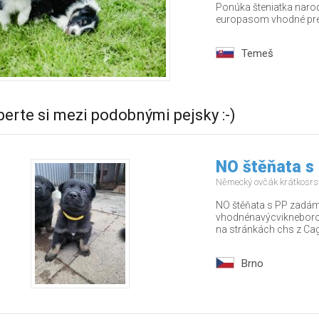
Ponúka šteniatka naro
europasom vhodné pre 
Temeš
berte si mezi podobnými pejsky :-)
NO štěňata s
Německý ovčák krátkosrs
NO štěňata s PP zadám 
vhodnénavýcvikneborodi
na stránkách chs z Cago
Brno