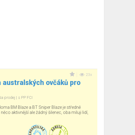
23x
 australských ovčáků pro
Na prodej
s PP FCI
 doma BM Blaze a BT Sniper Blaze je středně
 něco aktivnější ale žádný šilenec, oba miluji lidí,