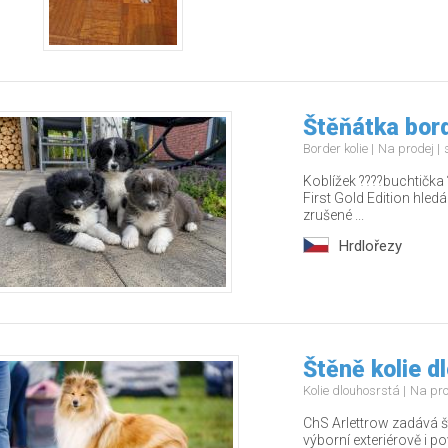
Štěňátka bord
Border kolie
Na prodej
Koblížek ????buchtička 
First Gold Edition hledá
zrušené ...
Hrdlořezy
Štěně kolie d
Kolie dlouhosrstá
Na pr
ChS Arlettrow zadává š
výborní exteriérově i 