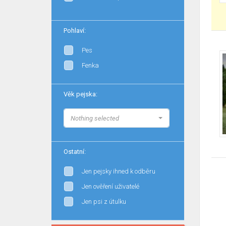
Pohlaví:
Pes
Fenka
Věk pejska:
Nothing selected
Ostatní:
Jen pejsky ihned k odběru
Jen ověření uživatelé
Jen psi z útulku