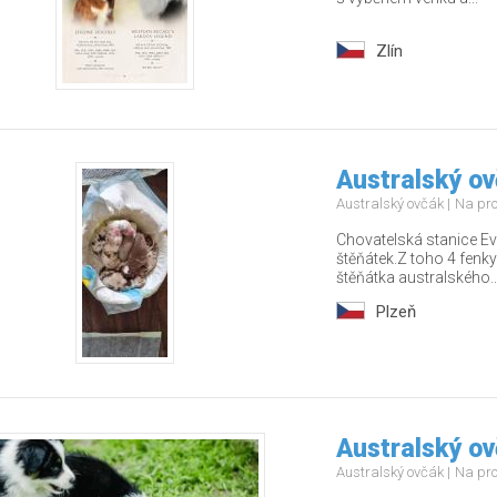
Zlín
Australský ov
Australský ovčák
Na pr
Chovatelská stanice Ev
štěňátek.Z toho 4 fenky
štěňátka australského..
Plzeň
Australský o
Australský ovčák
Na pr