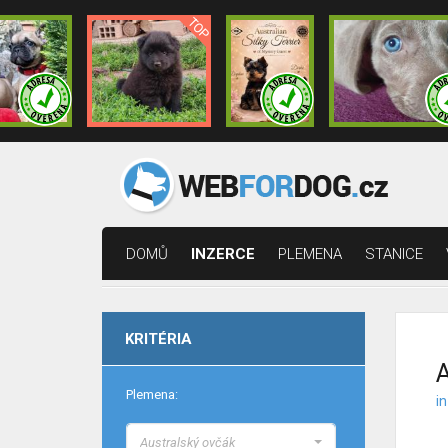
DOMŮ
INZERCE
PLEMENA
STANICE
KRITÉRIA
A
Plemena:
i
Australský ovčák