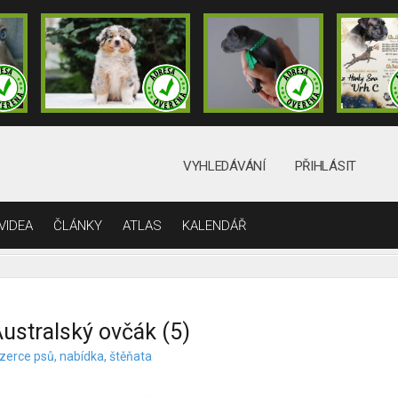
VYHLEDÁVÁNÍ
PŘIHLÁSIT
VIDEA
ČLÁNKY
ATLAS
KALENDÁŘ
ustralský ovčák (5)
nzerce psů, nabídka, štěňata