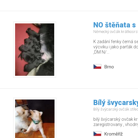
NO štěňata s
Německý ovčák krátkosrs
K zadání fenky černá se
výcviku i jako parťák d
,DM N/...
Brno
Bílý švycarsk
Bílý švýcarský ovčák stř
bilý švýcarský ovčak 
zaregistrovany , vhodn
Kroměříž