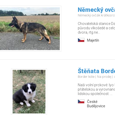
Německý ovčá
Německý ovčák krátkosrs
Chovatelská stanice Da
původu vlkošedé a celo
dvora, rtg.ne...
Majetín
Štěňata Borde
Border kolie
Na prodej
Naši volní prckové: Iy
přátelskou a vyrovnano
lidskou společnost. ...
České
Budějovice