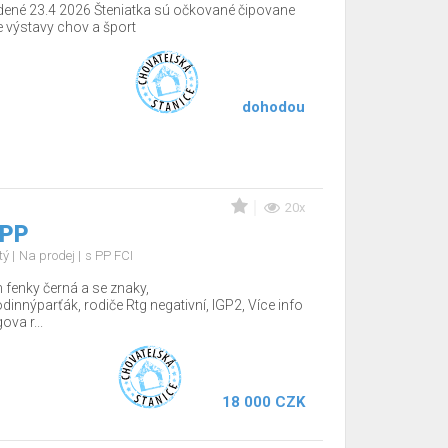
dené 23.4 2026 Šteniatka sú očkované čipovane
výstavy chov a šport
dohodou
20x
 PP
tý
Na prodej
s PP FCI
fenky černá a se znaky,
nnýparťák, rodiče Rtg negativní, IGP2, Více info
va r...
18 000 CZK