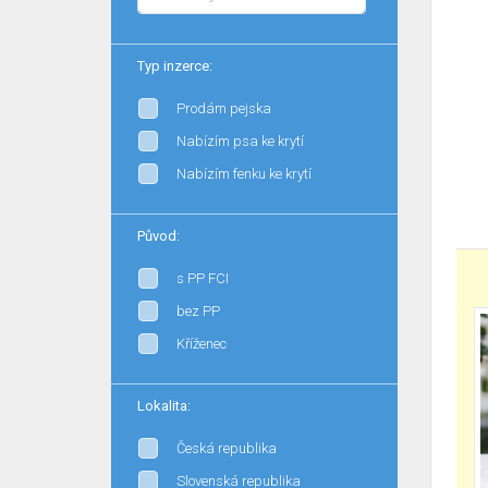
Typ inzerce:
Prodám pejska
Nabízím psa ke krytí
Nabízím fenku ke krytí
Původ:
s PP FCI
bez PP
Kříženec
Lokalita:
Česká republika
Slovenská republika