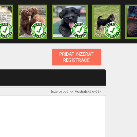
PŘIDAT INZERÁT
REGISTRACE
Inzerce psů
Australský ovčák