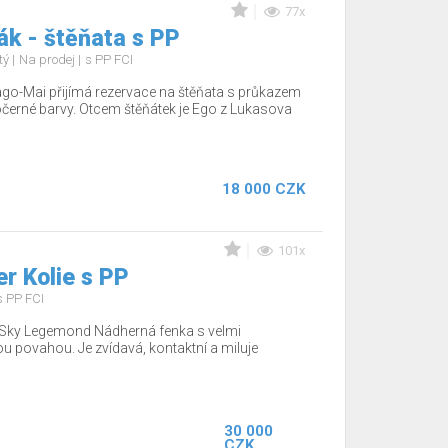
77x
k - štěňata s PP
tý
Na prodej
s PP FCI
go-Mai přijímá rezervace na štěňata s průkazem
černé barvy. Otcem štěňátek je Ego z Lukasova
18 000 CZK
101x
r Kolie s PP
s PP FCI
o Sky Legemond Nádherná fenka s velmi
u povahou. Je zvídavá, kontaktní a miluje
30 000
CZK