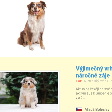
Výjimečný vrh
náročné záje
TOP
Australský ovčák
Aktuálně čekáji na své
aktivní ausik Sniper je o
vyrů...
Mladá Boleslav