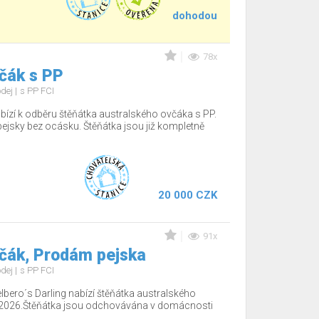
dohodou
78x
čák s PP
odej
s PP FCI
bízí k odběru štěňátka australského ovčáka s PP.
pejsky bez ocásku. Štěňátka jsou již kompletně
20 000 CZK
91x
včák, Prodám pejska
odej
s PP FCI
lbero´s Darling nabízí štěňátka australského
.2026.Štěňátka jsou odchovávána v domácnosti