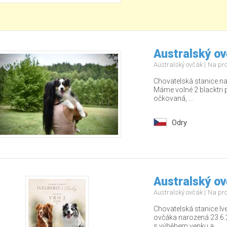
Australský ov
Australský ovčák
Na pr
Chovatelská stanice na
Máme volné 2 blacktri 
očkovaná, ...
Odry
Australský o
Australský ovčák
Na pr
Chovatelská stanice Ive
ovčáka narozená 23.6
s výběhem venku a...