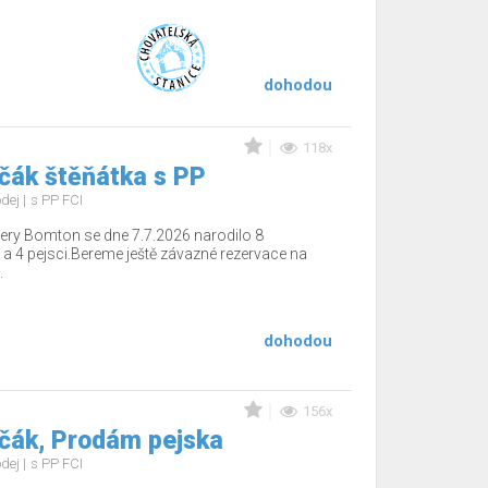
dohodou
118x
čák štěňátka s PP
odej
s PP FCI
ery Bomton se dne 7.7.2026 narodilo 8
 a 4 pejsci.Bereme ještě závazné rezervace na
.
dohodou
156x
včák, Prodám pejska
odej
s PP FCI