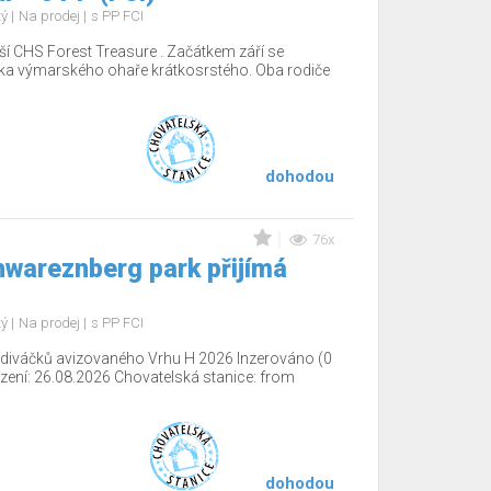
tý
Na prodej
s PP FCI
ší CHS Forest Treasure . Začátkem září se
tka výmarského ohaře krátkosrstého. Oba rodiče
dohodou
76x
wareznberg park přijímá
tý
Na prodej
s PP FCI
ediváčků avizovaného Vrhu H 2026 Inzerováno (0
ení: 26.08.2026 Chovatelská stanice: from
dohodou