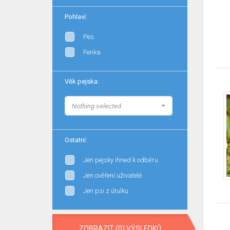
Pohlaví:
Pes
Fenka
Věk pejska:
Nothing selected
Ostatní:
Jen pejsky ihned k odběru
Jen ověření uživatelé
Jen psi z útulku
ZOBRAZIT (0) VÝSLEDKŮ