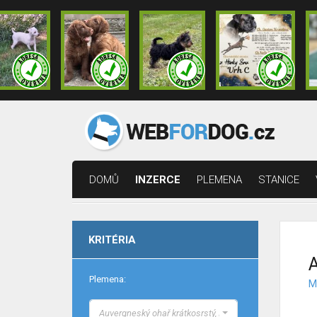
DOMŮ
INZERCE
PLEMENA
STANICE
KRITÉRIA
A
Plemena:
M
Auvergneský ohař krátkosrstý, Modrý auvergneský ohař