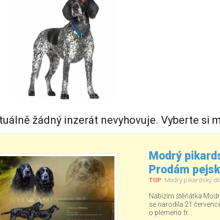
tuálně žádný inzerát nevyhovuje. Vyberte si m
Modrý pikards
Prodám pejs
TOP
Modrý pikardský dl
Nabízím štěňátka Modré
se narodila 21.červenc
o plemeno fr...