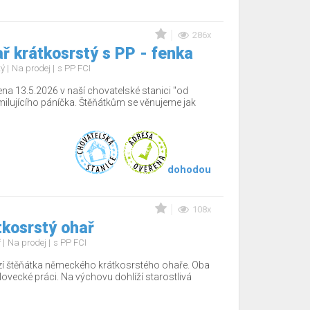
286x
 krátkosrstý s PP - fenka
tý
Na prodej
s PP FCI
na 13.5.2026 v naší chovatelské stanici "od
ilujícího páníčka. Štěňátkům se věnujeme jak
dohodou
108x
kosrstý ohař
ř
Na prodej
s PP FCI
í štěňátka německého krátkosrstého ohaře. Oba
 lovecké práci. Na výchovu dohlíží starostlivá