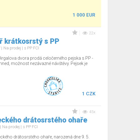
1 000 EUR
22x
 krátkosrstý s PP
ř
Na prodej
s PP FCI
Jirgalova dvora prodá celočerného pejska s PP -
hned, možnost nezávazné návštěvy. Pejsek je
1 CZK
45x
ckého drátosrstého ohaře
Na prodej
s PP FCI
ckého drátosrstého ohaře, narozená dne 9. 5.