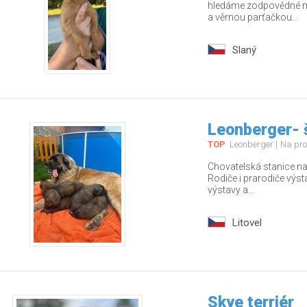
hledáme zodpovědné ma
a věrnou parťačkou...
Slaný
Leonberger- 
TOP
Leonberger
Na pro
Chovatelská stanice nab
Rodiče i prarodiče výs
výstavy a...
Litovel
Skye terriér