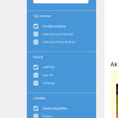
Typ inzerce:
Prodám pejska
Nabízím psa ke krytí
Nabízím fenku ke krytí
Původ:
Ak
s PP FCI
bez PP
Kříženec
Lokalita:
Česká republika
Praha