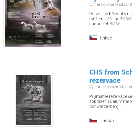
Výmarský ohař krátkosrs
Potvrzená březost v na
můžeme těšit na štěňá
budoucích štěňá...
Uhřice
CHS from Sch
rezervace
Výmarský ohař krátkosrs
Přijímáme rezervace š
zobrazení) Datum naroz
Schwarzenberg...
Třeboň