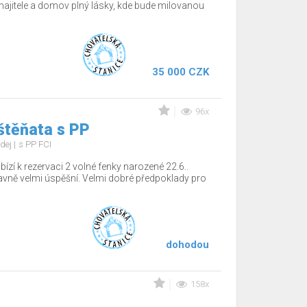
jitele a domov plný lásky, kde bude milovanou
35 000 CZK
96x
štěňata s PP
dej
s PP FCI
ízí k rezervaci 2 volné fenky narozené 22.6..
tavně velmi úspěšní. Velmi dobré předpoklady pro
dohodou
158x