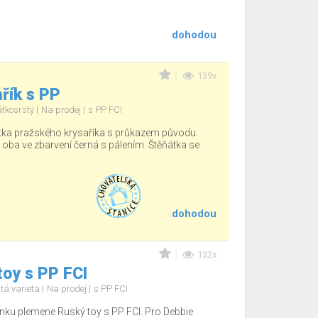
dohodou
139x
řík s PP
átkosrstý
Na prodej
s PP FCI
tka pražského krysaříka s průkazem původu.
, oba ve zbarvení černá s pálením. Štěňátka se
dohodou
132x
oy s PP FCI
tá varieta
Na prodej
s PP FCI
nku plemene Ruský toy s PP FCI. Pro Debbie