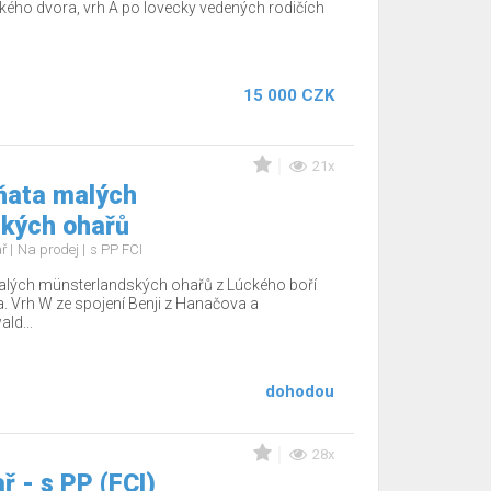
ého dvora, vrh A po lovecky vedených rodičích
15 000 CZK
21x
ňata malých
kých ohařů
ař
Na prodej
s PP FCI
alých münsterlandských ohařů z Lúckého boří
ka. Vrh W ze spojení Benji z Hanačova a
ld...
dohodou
28x
 - s PP (FCI)