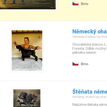
Brno
Německý ohař
Německý krátkosrstý oha
Chovatelská stanice z 
Foresta. Odběr možný 
pěkného exterié...
Brno
Štěňata něme
Německý drátosrstý ohař
Nabízíme štěňata něme