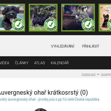
VYHLEDÁVÁNÍ
PŘIHLÁSIT
VIDEA
ČLÁNKY
ATLAS
KALENDÁŘ
Inzerce psů
Auvergn
uvergneský ohař krátkosrstý (0)
odrý auvergneský ohař - prodej psů s pp fci celá Česká republika