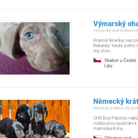
Výmarský ohař
Výmarský ohař krátkosrs
Krásná fenečka, naroze
Rebenky" hledá svého m
my chov...
Skalice u České
Lípy
Německý krát
Německý krátkosrstý oha
CHS Boy Pepinos nabíz
rodiče jsou využíváni k
maminka Kony...