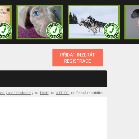
PŘIDAT INZERÁT
REGISTRACE
eský ohař krátkosrstý
Prodej
s PP FCI
Česká republika