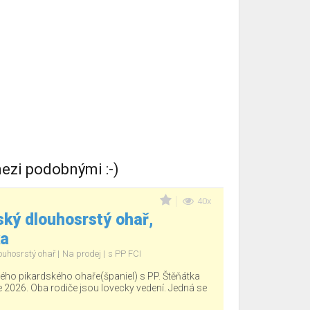
ezi podobnými :-)
40x
ký dlouhosrstý ohař,
ka
ouhosrstý ohař
Na prodej
s PP FCI
ho pikardského ohaře(španiel) s PP. Štěňátka
e 2026. Oba rodiče jsou lovecky vedení. Jedná se