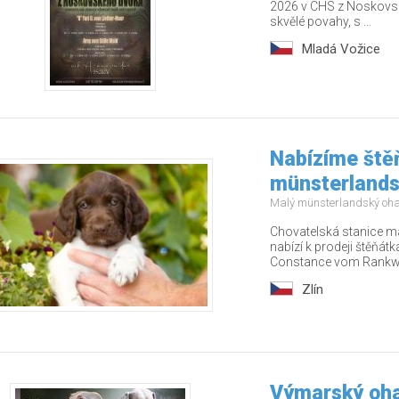
2026 v CHS z Noskovsk
skvělé povahy, s ...
Mladá Vožice
Nabízíme ště
münsterlands
Malý münsterlandský oh
Chovatelská stanice m
nabízí k prodeji štěňát
Constance vom Rankwa
Zlín
Výmarský ohař