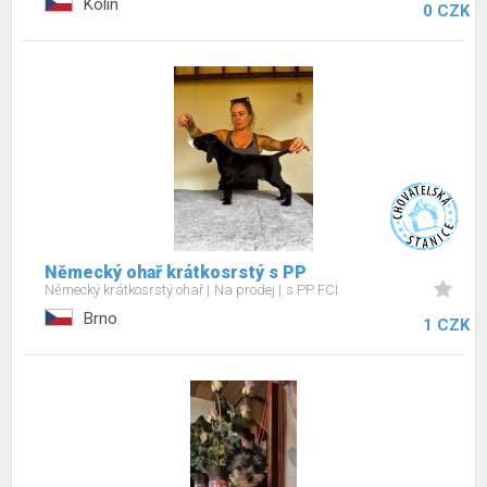
Kolín
0 CZK
Německý ohař krátkosrstý s PP
Německý krátkosrstý ohař
Na prodej
s PP FCI
Brno
1 CZK