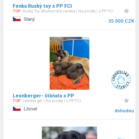
Fenka Ruský toy s PP FCI
TOP
Ruský Toy dlouhosrstá varieta
Na prodej
s PP FCI
Slaný
35 000 CZK
Leonberger- štěňata s PP
TOP
Leonberger
Na prodej
s PP FCI
Litovel
dohodou