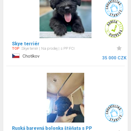
Skye terriér
TOP
Skye teriér
Na prodej
s PP FCI
Chotíkov
35 000 CZK
Ruská barevná bolonka štěňata s PP