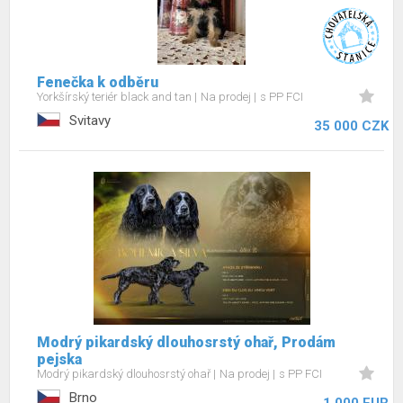
Fenečka k odběru
Yorkšírský teriér black and tan
Na prodej
s PP FCI
Svitavy
35 000 CZK
Modrý pikardský dlouhosrstý ohař, Prodám
pejska
Modrý pikardský dlouhosrstý ohař
Na prodej
s PP FCI
Brno