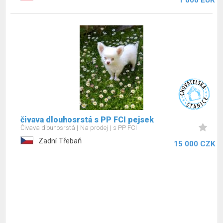
1 000 EUR
čivava dlouhosrstá s PP FCI pejsek
Čivava dlouhosrstá
Na prodej
s PP FCI
Zadní Třebaň
15 000 CZK