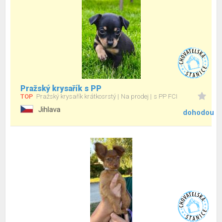
Pražský krysařík s PP
TOP
Pražský krysařík krátkosrstý
Na prodej
s PP FCI
Jihlava
dohodou