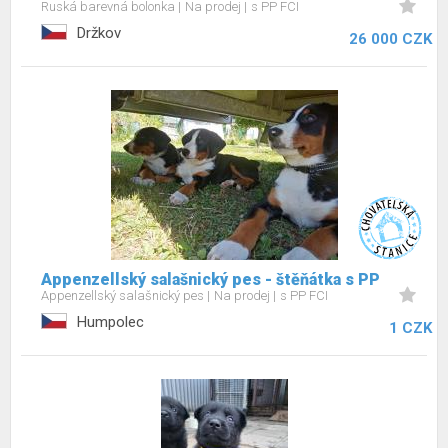
Ruská barevná bolonka
Na prodej
s PP FCI
Držkov
26 000 CZK
Appenzellský salašnický pes - štěňátka s PP
Appenzellský salašnický pes
Na prodej
s PP FCI
Humpolec
1 CZK