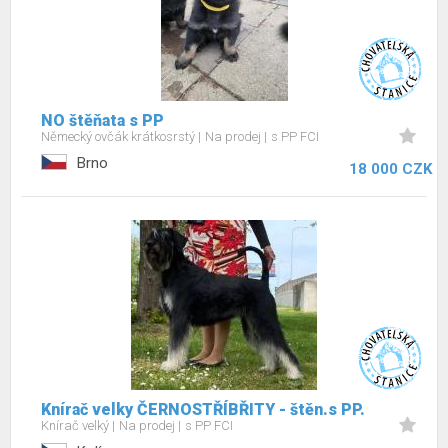
NO štěňata s PP
Německý ovčák krátkosrstý
Na prodej
s PP FCI
Brno
18 000 CZK
Knírač velky ČERNOSTŘÍBŘITY - štěn.s PP.
Knírač velký
Na prodej
s PP FCI