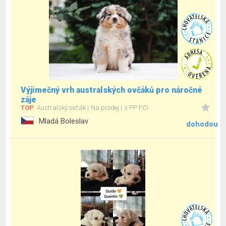
Výjimečný vrh australských ovčáků pro náročné
záje
TOP
Australský ovčák
Na prodej
s PP FCI
Mladá Boleslav
dohodou