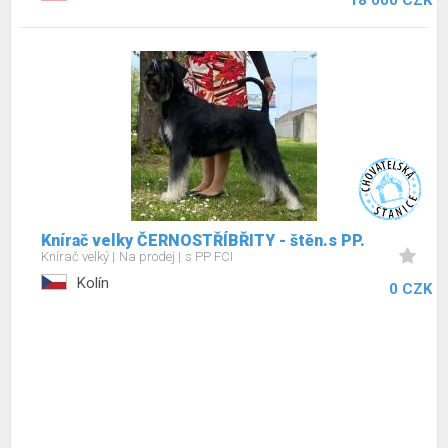
18 000 CZK
Knírač velky ČERNOSTŘÍBŘITY - štěn.s PP.
Knírač velký
Na prodej
s PP FCI
Kolín
0 CZK