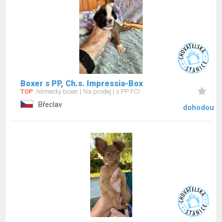
Boxer s PP, Ch.s. Impressia-Box
TOP
Německý boxer
Na prodej
s PP FCI
Břeclav
dohodou