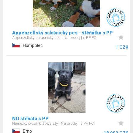
Appenzellský salašnický pes - štěňátka s PP
Appenzellský salašnický pes
Na prodej
s PP FCI
Humpolec
1 CZK
NO štěňata s PP
Německý ovčák krátkosrstý
Na prodej
s PP FCI
Brno