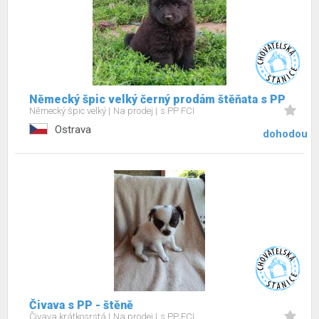
Německý špic velký černý prodám štěňata s PP
Německý špic velký
Na prodej
s PP FCI
Ostrava
dohodou
Čivava s PP - štěně
Čivava krátkosrstá
Na prodej
s PP FCI