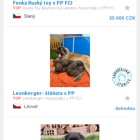
Fenka Ruský toy s PP FCI
TOP
Ruský Toy dlouhosrstá varieta
Na prodej
s PP FCI
Slaný
35 000 CZK
Leonberger- štěňata s PP
TOP
Leonberger
Na prodej
s PP FCI
Litovel
dohodou