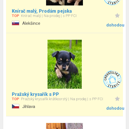
Knírač malý, Prodám pejska
TOP
Knírač malý
Na prodej
s PP FCI
Alekšince
dohodou
Pražský krysařík s PP
TOP
Pražský krysařík krátkosrstý
Na prodej
s PP FCI
Jihlava
dohodou