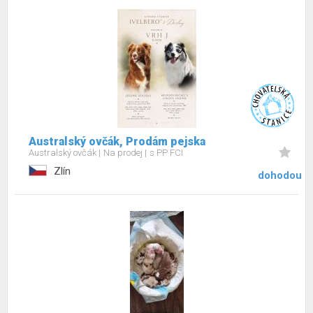
Australský ovčák, Prodám pejska
Australský ovčák
Na prodej
s PP FCI
Zlín
dohodou