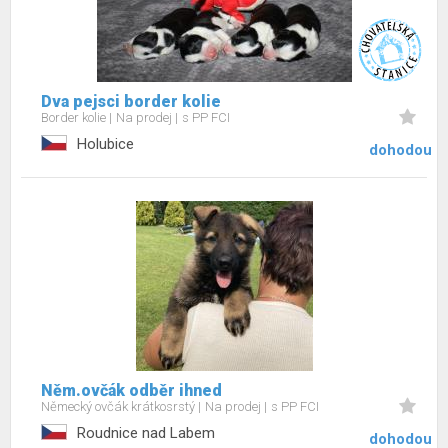
Dva pejsci border kolie
Border kolie
Na prodej
s PP FCI
Holubice
dohodou
Něm.ovčák odběr ihned
Německý ovčák krátkosrstý
Na prodej
s PP FCI
Roudnice nad Labem
dohodou