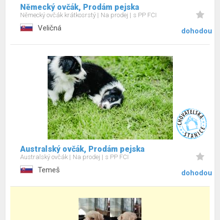
Německý ovčák, Prodám pejska
Německý ovčák krátkosrstý
Na prodej
s PP FCI
Veličná
dohodou
Australský ovčák, Prodám pejska
Australský ovčák
Na prodej
s PP FCI
Temeš
dohodou