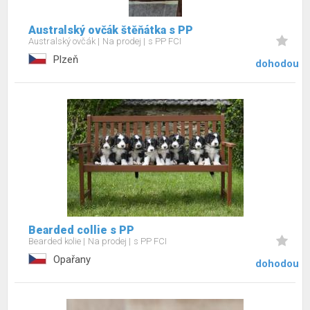
Australský ovčák štěňátka s PP
Australský ovčák
Na prodej
s PP FCI
Plzeň
dohodou
Bearded collie s PP
Bearded kolie
Na prodej
s PP FCI
Opařany
dohodou