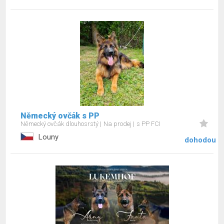
Německý ovčák s PP
Německý ovčák dlouhosrstý
Na prodej
s PP FCI
Louny
dohodou