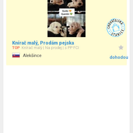
Knírač malý, Prodám pejska
TOP
Knírač malý
Na prodej
s PP FCI
Alekšince
dohodou