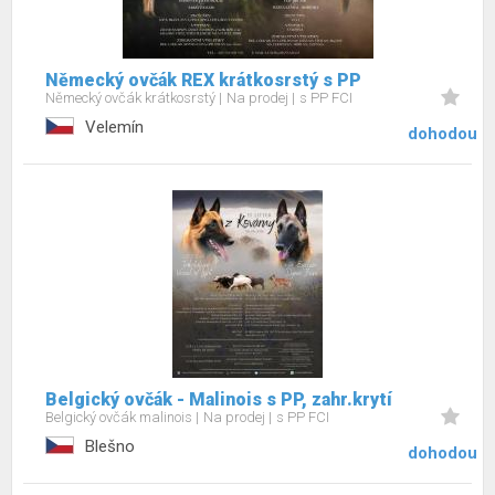
Německý ovčák REX krátkosrstý s PP
Německý ovčák krátkosrstý
Na prodej
s PP FCI
Velemín
dohodou
Belgický ovčák - Malinois s PP, zahr.krytí
Belgický ovčák malinois
Na prodej
s PP FCI
Blešno
dohodou