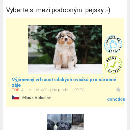
Vyberte si mezi podobnými pejsky :-)
Výjimečný vrh australských ovčáků pro náročné
záje
TOP
Australský ovčák
Na prodej
s PP FCI
Mladá Boleslav
dohodou