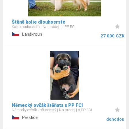
Štěně kolie dlouhosrsté
Kolie dlouhosrstá
Na prodej
s PP FCI
Lanškroun
27 000 CZK
Německý ovčák štěňata s PP FCI
Německý ovčák krátkosrstý
Na prodej
s PP FCI
Přeštice
dohodou