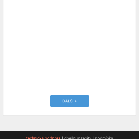
DALŠÍ >
technická podpora
dnešní inzeráty
podmínky