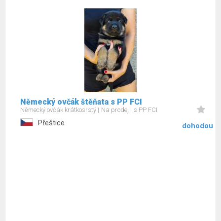
Německý ovčák štěňata s PP FCI
Německý ovčák krátkosrstý
Na prodej
s PP FCI
Přeštice
dohodou