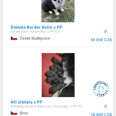
Štěňata Border Kolie s PP
Border kolie
Na prodej
s PP FCI
České Budějovice
30 000 CZK
NO štěňata s PP
Německý ovčák krátkosrstý
Na prodej
s PP FCI
Brno
18 000 CZK