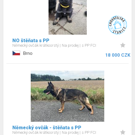
NO štěňata s PP
Německý ovčák krátkosrstý
Na prodej
s PP FCI
Brno
18 000 CZK
Německý ovčák - štěňata s PP
Německý ovčák krátkosrstý
Na prodej
s PP FCI