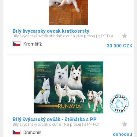
Bílý švycarsky ovcak kratkosrsty
Bílý švýcarský ovčák středně dlouhá
Na prodej
s PP FCI
Kroměříž
30 000 CZK
Bílý švýcarský ovčák - štěňátka s PP
Bílý švýcarský ovčák dlouhá
Na prodej
s PP FCI
Drahonín
dohodou