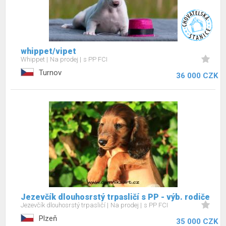
whippet/vipet
Whippet
Na prodej
s PP FCI
Turnov
36 000 CZK
Jezevčík dlouhosrstý trpasličí s PP - výb. rodiče
Jezevčík dlouhosrstý trpasličí
Na prodej
s PP FCI
Plzeň
35 000 CZK