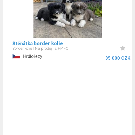
Štěňátka border kolie
Border kolie
Na prodej
s PP FCI
Hrdlořezy
35 000 CZK