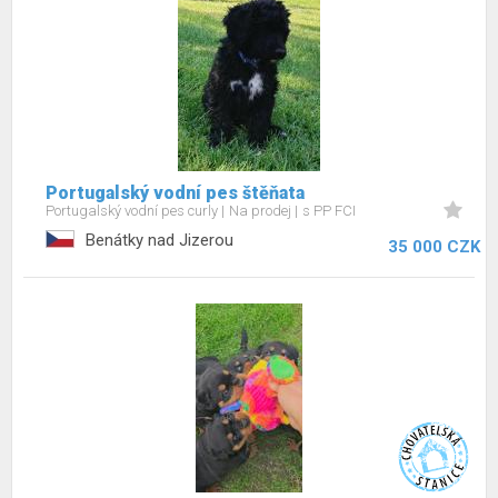
Portugalský vodní pes štěňata
Portugalský vodní pes curly
Na prodej
s PP FCI
Benátky nad Jizerou
35 000 CZK