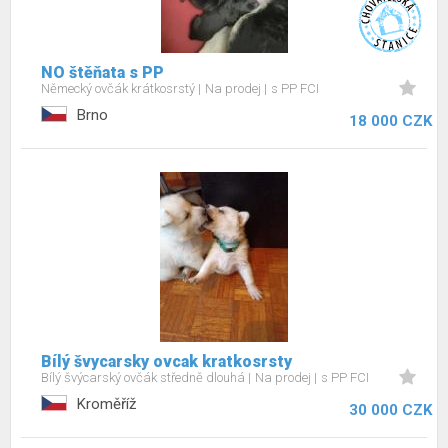
NO štěňata s PP
Německý ovčák krátkosrstý
Na prodej
s PP FCI
Brno
18 000 CZK
Bílý švycarsky ovcak kratkosrsty
Bílý švýcarský ovčák středně dlouhá
Na prodej
s PP FCI
Kroměříž
30 000 CZK