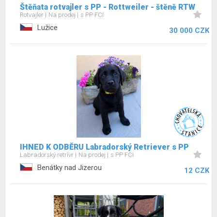
Štěňata rotvajler s PP - Rottweiler - štěně RTW
Rotvajler
Na prodej
s PP FCI
Lužice
30 000 CZK
IHNED K ODBĚRU Labradorský Retriever s PP
Labradorský retrívr
Na prodej
s PP FCI
Benátky nad Jizerou
12 CZK