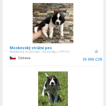
Moskevský strážní pes
Moskevský strážní pes
Na prodej
s PP FCI
Ostrava
35 000 CZK