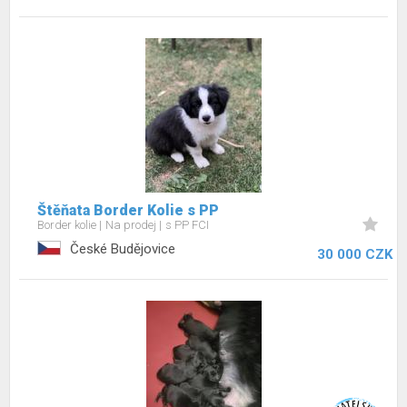
Štěňata Border Kolie s PP
Border kolie
Na prodej
s PP FCI
České Budějovice
30 000 CZK