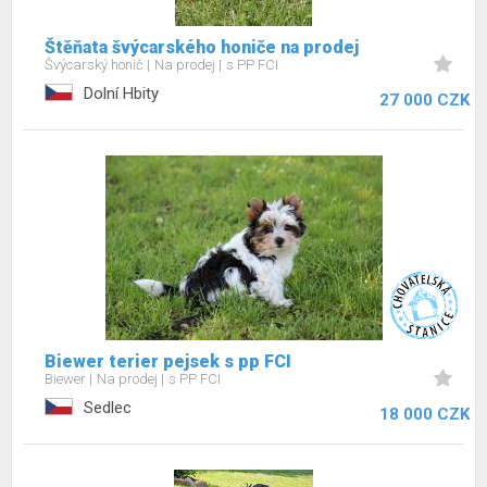
Štěňata švýcarského honiče na prodej
Švýcarský honič
Na prodej
s PP FCI
Dolní Hbity
27 000 CZK
Biewer terier pejsek s pp FCI
Biewer
Na prodej
s PP FCI
Sedlec
18 000 CZK