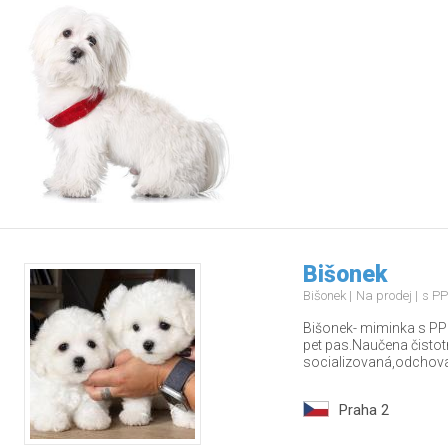
Bišonek
Bišonek
Na prodej
s PP
Bišonek- miminka s PP
pet pas.Naučena čisto
socializovaná,odchova
Praha 2