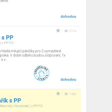
rve...
dohodou
211x
 s PP
s PP FCI
hledá milující páníčky pro 2 vymazlené
psíka. V době odběru budou očipovaní, 1x
s v...
dohodou
140x
řík s PP
átkosrstý
Na prodej
s PP FCI