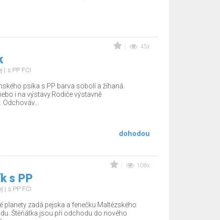
45x
k
ej
s PP FCI
ského psíka s PP barva sobolí a žíhaná.
ebo i na výstavy.Rodiče výstavně
. Odchováv...
dohodou
108x
k s PP
ej
s PP FCI
 planety zadá pejska a fenečku Maltézského
du. Štěňátka jsou při odchodu do nového