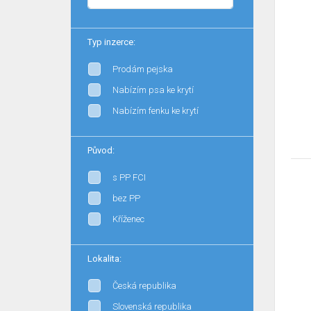
Typ inzerce:
Prodám pejska
Nabízím psa ke krytí
Nabízím fenku ke krytí
Původ:
s PP FCI
bez PP
Kříženec
Lokalita:
Česká republika
Slovenská republika