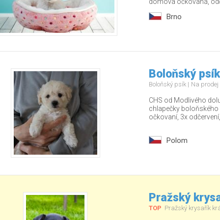
domova očkovaná, odče
Brno
Boloňský psík
Boloňský psík
Na prodej
CHS od Modlivého dolu 
chlapečky boloňského 
očkovaní, 3x odčervení, 
Polom
Pražský krysa
TOP
Pražský krysařík kr