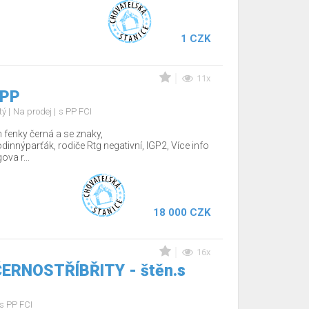
1 CZK
11x
 PP
tý
Na prodej
s PP FCI
fenky černá a se znaky,
nnýparťák, rodiče Rtg negativní, IGP2, Více info
va r...
18 000 CZK
16x
 ČERNOSTŘÍBŘITY - štěn.s
s PP FCI