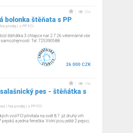
23x
á bolonka štěňata s PP
Na prodej
s PP FCI
ízí štěňátka 3 chlapce nar 2.7.26 veterinárně vše
í samozřejmostí. Tel. 725390588
26 000 CZK
19x
salašnický pes - štěňátka s
 pes
Na prodej
s PP FCI
 vod FCI přivítala na svět 8.7. již druhý vrh
 pejsků a jedna fenečka. Volní jsou ještě 2 pejsci,