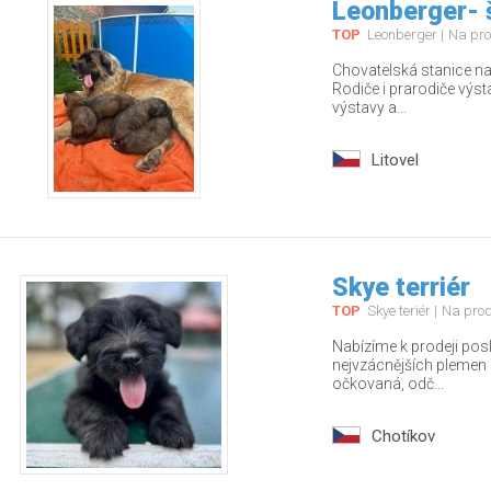
Leonberger- 
TOP
Leonberger
Na pro
Chovatelská stanice nab
Rodiče i prarodiče výs
výstavy a...
Litovel
Skye terriér
TOP
Skye teriér
Na pro
Nabízíme k prodeji pos
nejvzácnějších plemen – 
očkovaná, odč...
Chotíkov