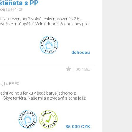
štěňata s PP
dej
s PP FCI
ízí k rezervaci 2 volné fenky narozené 22.6..
tavně velmi úspěšní. Velmi dobré předpoklady pro
dohodou
158x
dej
s PP FCI
lední volnou fenku v šedé barvě jednoho z
Skye terriéra. Naše milá a zvídavá slečna je již
35 000 CZK