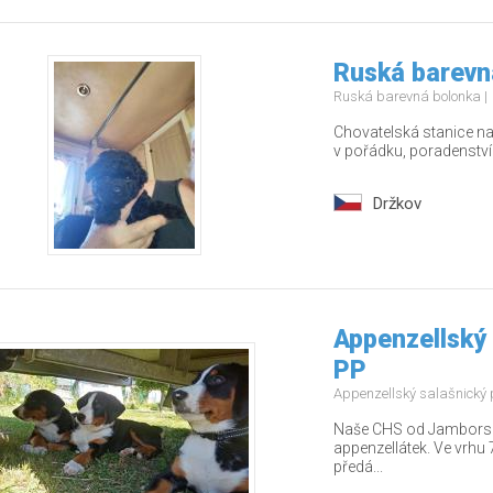
Ruská barevn
Ruská barevná bolonka
Chovatelská stanice nab
v pořádku, poradenstv
Držkov
Appenzellský 
PP
Appenzellský salašnický
Naše CHS od Jamborských
appenzellátek. Ve vrhu 7
předá...