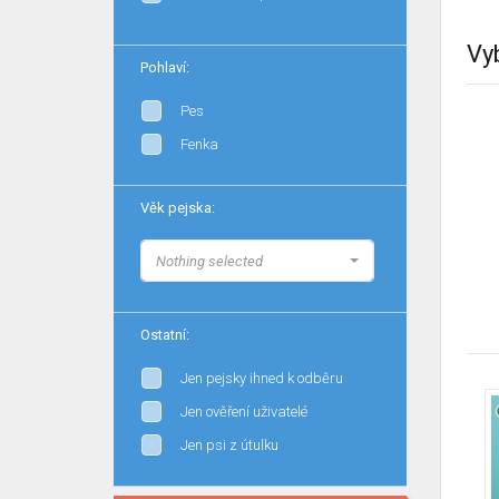
Vy
Pohlaví:
Pes
Fenka
Věk pejska:
Nothing selected
Ostatní:
Jen pejsky ihned k odběru
Jen ověření uživatelé
Jen psi z útulku