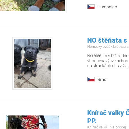
Humpolec
NO štěňata s
Německý ovčák krátkosrs
NO štěňata s PP zadám 
vhodnénavýcvikneborodi
na stránkách chs z Cago
Brno
Knírač velky
PP.
Knírač velký
Na prodej