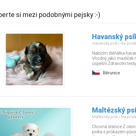
berte si mezi podobnými pejsky :-)
Havanský psí
Havanský psík
Na prod
Nabízím štěňátka havan
Vhodný jako mazlíček n
úspěšní.Zdravotní testy
Běrunice
Maltézský psí
Maltézský psík
Na prod
Chovná stanice Z Jasné
psíka s průkazem půvo