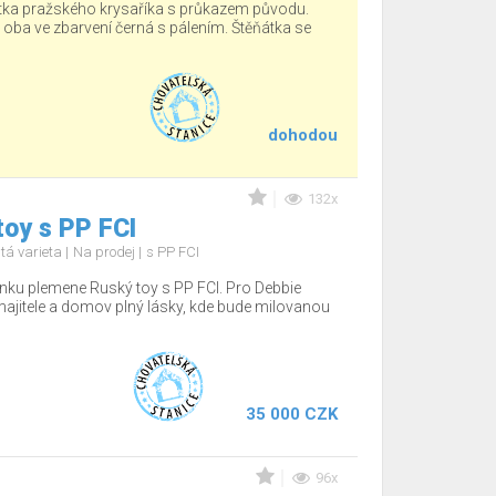
tka pražského krysaříka s průkazem původu.
, oba ve zbarvení černá s pálením. Štěňátka se
dohodou
132x
oy s PP FCI
tá varieta
Na prodej
s PP FCI
nku plemene Ruský toy s PP FCI. Pro Debbie
jitele a domov plný lásky, kde bude milovanou
35 000 CZK
96x