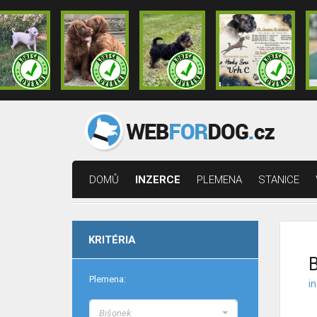
DOMŮ
INZERCE
PLEMENA
STANICE
KRITÉRIA
B
Plemena:
i
Bišonek