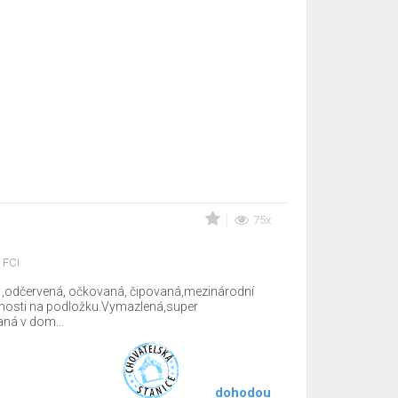
75x
 FCI
 ,odčervená, očkovaná, čipovaná,mezinárodní
tnosti na podložku.Vymazlená,super
ná v dom...
dohodou