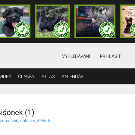
VYHLEDÁVÁNÍ
PŘIHLÁSIT
VIDEA
ČLÁNKY
ATLAS
KALENDÁŘ
išonek (1)
nzerce psů, nabídka, štěňata