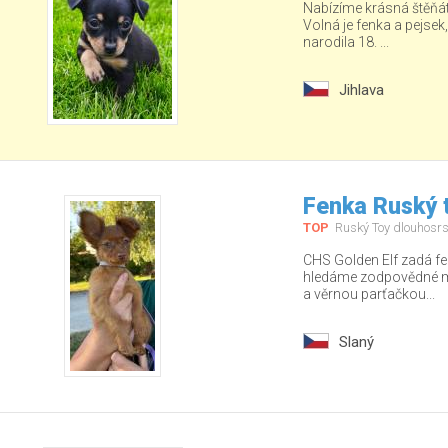
Nabízíme krásná štěňá
Volná je fenka a pejsek
narodila 18. ...
Jihlava
Fenka Ruský t
TOP
Ruský Toy dlouhosrs
CHS Golden Elf zadá fe
hledáme zodpovědné ma
a věrnou parťačkou...
Slaný