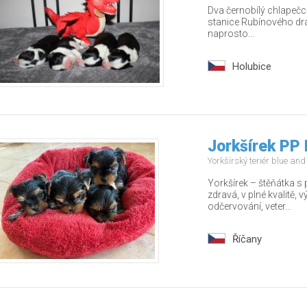
Dva černobílý chlapečci
stanice Rubínového drak
naprosto...
Holubice
Jorkšírek PP 
Yorkšírský teriér blue an
Yorkšírek – štěňátka s
zdravá, v plné kvalitě,
odčervování, veter...
Říčany