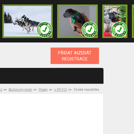
PŘIDAT INZERÁT
REGISTRACE
sů
Bostonský teriér
Prodej
s PP FCI
Česká republika