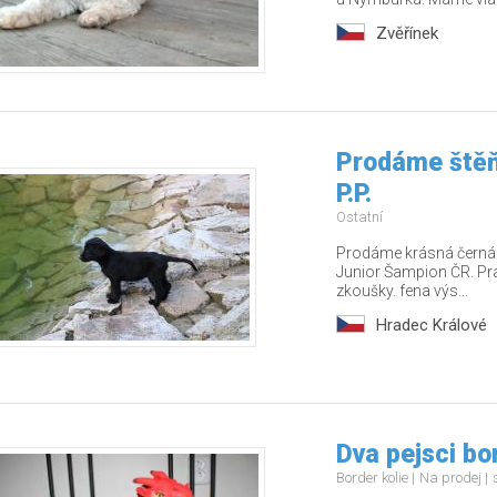
Zvěřínek
Prodáme štěň
P.P.
Ostatní
Prodáme krásná černá š
Junior Šampion ČR. Pr
zkoušky. fena výs...
Hradec Králové
Dva pejsci bo
Border kolie
Na prodej