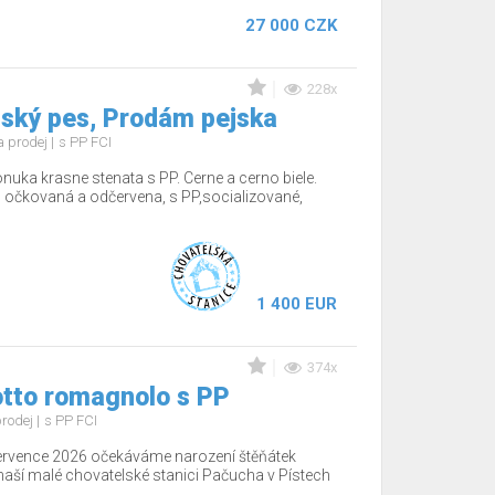
27 000 CZK
228x
ský pes, Prodám pejska
 prodej
s PP FCI
nuka krasne stenata s PP. Cerne a cerno biele.
 očkovaná a odčervena, s PP,socializované,
1 400 EUR
374x
otto romagnolo s PP
rodej
s PP FCI
ervence 2026 očekáváme narození štěňátek
aší malé chovatelské stanici Pačucha v Pístech
..