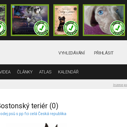
VYHLEDÁVÁNÍ
PŘIHLÁSIT
VIDEA
ČLÁNKY
ATLAS
KALENDÁŘ
Inzerce p
ostonský teriér (0)
odej psů s pp fci celá Česká republika