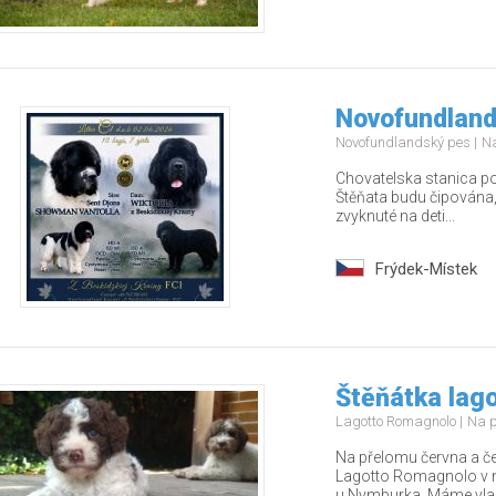
Novofundland
Novofundlandský pes
Na
Chovatelska stanica po
Štěňata budu čipována,
zvyknuté na deti...
Frýdek-Místek
Štěňátka lag
Lagotto Romagnolo
Na p
Na přelomu června a č
Lagotto Romagnolo v n
u Nymburka. Máme vla.