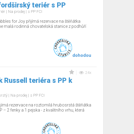
ordširský teriér s PP
riér
Na prodej
s PP FCI
bbles for Joy přijímá rezervace na štěňátka
e malá rodinná chovatelská stanice z podhůří
dohodou
24x
 Russell teriéra s PP k
srstý
Na prodej
s PP FCI
ijímá rezervace na roztomilá hrubosrstá štěňátka
P – 2 fenky a 1 pejska - z kvalitního vrhu, která