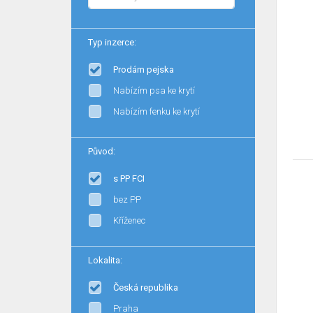
Typ inzerce:
Prodám pejska
Nabízím psa ke krytí
Nabízím fenku ke krytí
Původ:
s PP FCI
bez PP
Kříženec
Lokalita:
Česká republika
Praha