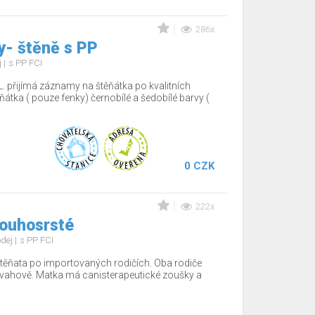
286x
y- štěně s PP
j
s PP FCI
. přijímá záznamy na štěňátka po kvalitních
ěňátka ( pouze fenky) černobílé a šedobílé barvy (
0 CZK
222x
louhosrsté
odej
s PP FCI
těňata po importovaných rodičích. Oba rodiče
povahově. Matka má canisterapeutické zoušky a