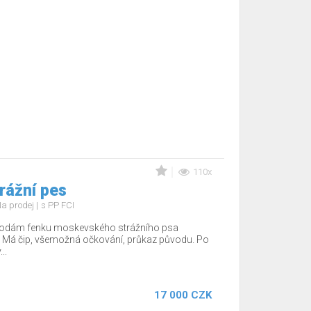
110x
rážní pes
a prodej
s PP FCI
rodám fenku moskevského strážního psa
 Má čip, všemožná očkování, průkaz původu. Po
..
17 000 CZK