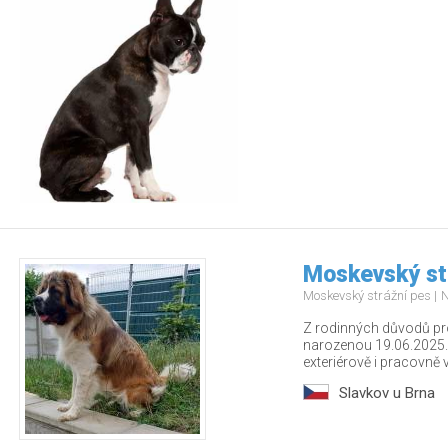
Moskevský st
Moskevský strážní pes
N
Z rodinných důvodů p
narozenou 19.06.2025.
exteriérově i pracovně v.
Slavkov u Brna