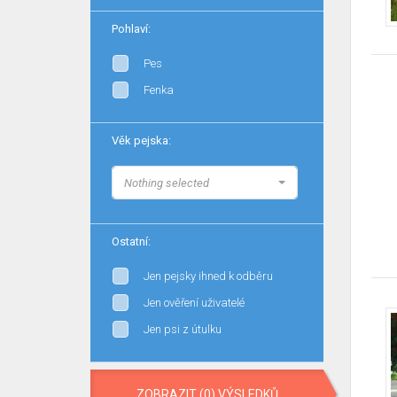
Pohlaví:
Pes
Fenka
Věk pejska:
Nothing selected
Ostatní:
Jen pejsky ihned k odběru
Jen ověření uživatelé
Jen psi z útulku
ZOBRAZIT (0) VÝSLEDKŮ