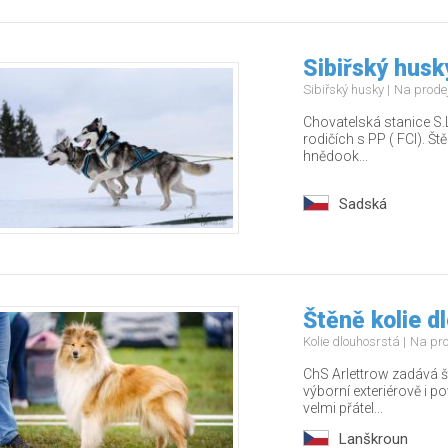
Sibiřský husk
Sibiřský husky
Na prode
Chovatelská stanice S.L
rodičích s PP ( FCI). Št
hnědook...
Sadská
Štěně kolie d
Kolie dlouhosrstá
Na pr
ChS Arlettrow zadává š
výborní exteriérově i 
velmi přátel...
Lanškroun