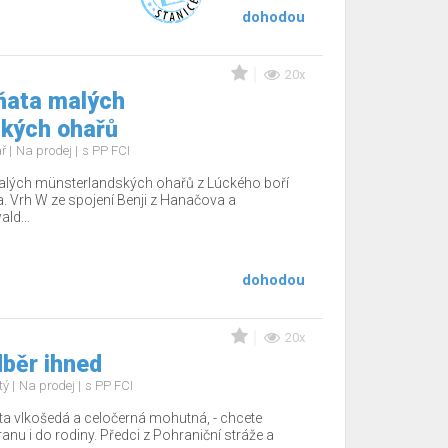
dohodou
20x
ňata malých
kých ohařů
ař
Na prodej
s PP FCI
alých münsterlandských ohařů z Lúckého boří
ka. Vrh W ze spojení Benji z Hanačova a
ld...
dohodou
20x
běr ihned
tý
Na prodej
s PP FCI
a vlkošedá a celočerná mohutná, - chcete
nu i do rodiny. Předci z Pohraniční stráže a