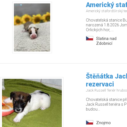
Americký staf
Americký stafordšírský te
Chovatelská stanice Bu
narozená 1.8.2026 Jsm
Orlických hor, ...
Slatina nad
Zdobnicí
Štěňátka Jack
rezervaci
Jack Russell Teriér hrubo
Chovatelská stanice př
Jack Russell teriéra s P
budou...
Znojmo