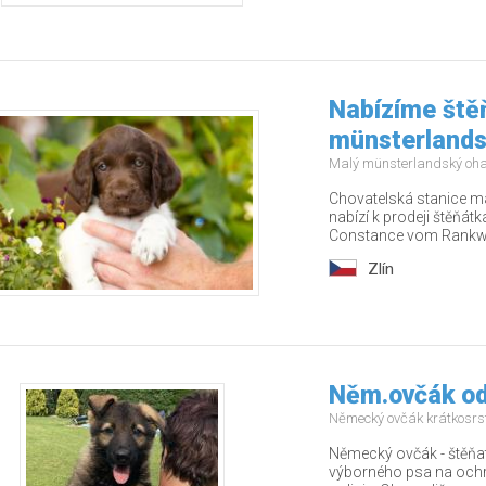
Nabízíme ště
münsterlands
Malý münsterlandský oh
Chovatelská stanice m
nabízí k prodeji štěňát
Constance vom Rankwa
Zlín
Něm.ovčák od
Německý ovčák krátkosrs
Německý ovčák - štěňat
výborného psa na ochra