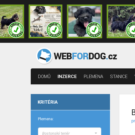
DOMŮ
INZERCE
PLEMENA
STANICE
KRITÉRIA
B
Plemena:
pr
Bostonský teriér