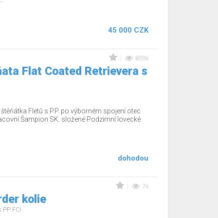
45 000 CZK
859x
ata Flat Coated Retrievera s
těňátka Fletů s P.P. po výborném spojení otec
acovní Šampion SK. složené Podzimní lovecké
dohodou
7x
rder kolie
s PP FCI