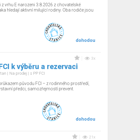
 z vrhu E narozeni 3.8.2026 z chovatelské
a hledají aktivní milující rodiny. Oba rodiče jsou
dohodou
3x
FCI k výběru a rezervaci
d tan
Na prodej
s PP FCI
 průkazem původu FCI – z rodinného prostředí,
 výstavní předci, samozřejmostí prevent.
dohodou
21x