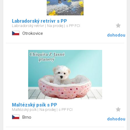
Labradorský retrívr s PP
Labradorský retrívr
Na prodej
s PP FCI
Otrokovice
dohodou
Maltézský psík s PP
Maltézský psík
Na prodej
s PP FCI
Brno
dohodou