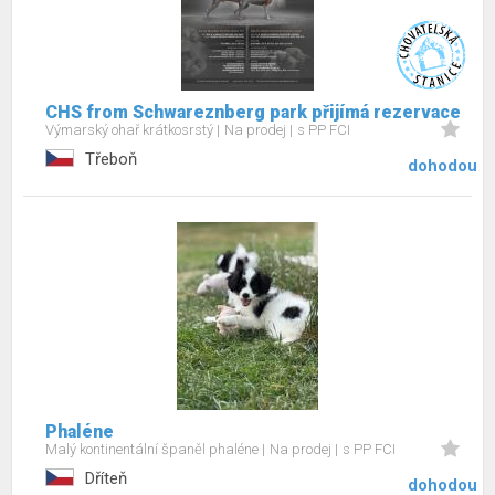
CHS from Schwareznberg park přijímá rezervace
Výmarský ohař krátkosrstý
Na prodej
s PP FCI
Třeboň
dohodou
Phaléne
Malý kontinentální španěl phaléne
Na prodej
s PP FCI
Dříteň
dohodou