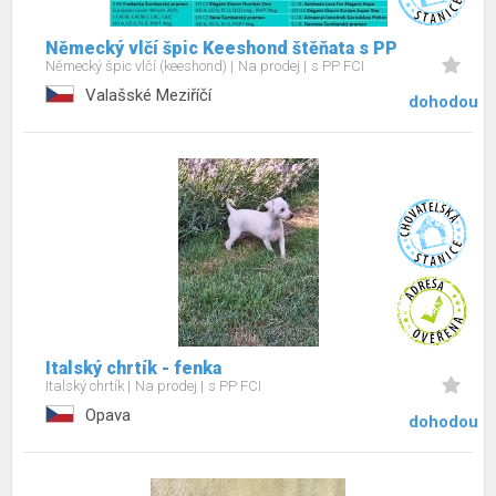
Německý vlčí špic Keeshond štěňata s PP
Německý špic vlčí (keeshond)
Na prodej
s PP FCI
Valašské Meziříčí
dohodou
Italský chrtík - fenka
Italský chrtík
Na prodej
s PP FCI
Opava
dohodou