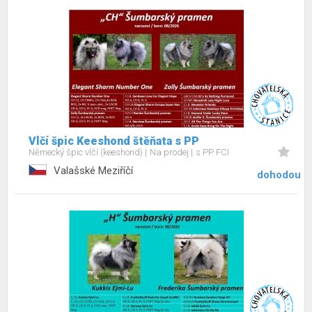
Vlčí špic Keeshond štěňata s PP
Německý špic vlčí (keeshond)
Na prodej
s PP FCI
Valašské Meziříčí
dohodou