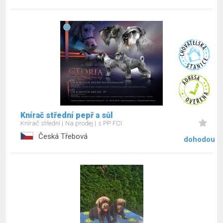
Knírač střední pepř a sůl
Knírač střední
Na prodej
s PP FCI
Česká Třebová
dohodou