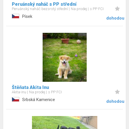
Peruánský naháč s PP střední
Peruánský naháč bezsrstý střední
Na prodej
s PP FCI
Písek
dohodou
Štěňata Akita Inu
Akita-inu
Na prodej
s PP FCI
Srbská Kamenice
dohodou