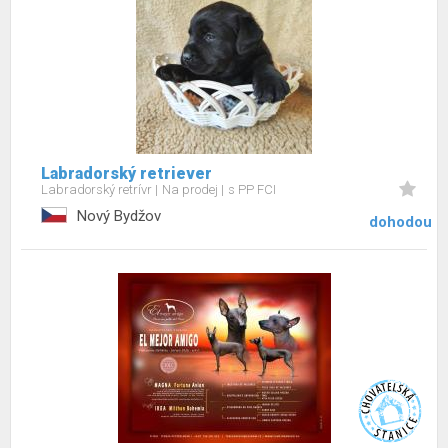
Labradorský retriever
Labradorský retrívr
Na prodej
s PP FCI
Nový Bydžov
dohodou