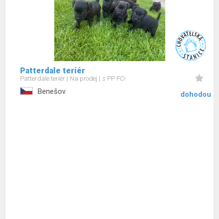
Patterdale teriér
Patterdale teriér
Na prodej
s PP FCI
Benešov
dohodou