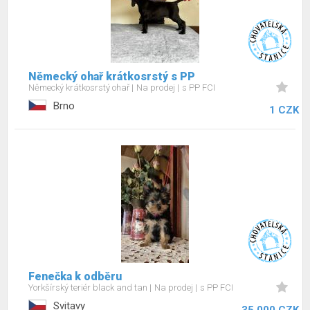
Německý ohař krátkosrstý s PP
Německý krátkosrstý ohař
Na prodej
s PP FCI
Brno
1 CZK
Fenečka k odběru
Yorkšírský teriér black and tan
Na prodej
s PP FCI
Svitavy