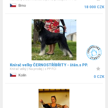
Brno
18 000 CZK
Knírač velky ČERNOSTŘÍBŘITY - štěn.s PP.
Knírač velký
Na prodej
s PP FCI
Kolín
0 CZK