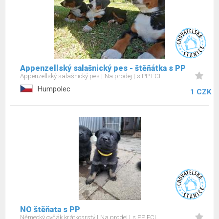
Appenzellský salašnický pes - štěňátka s PP
Appenzellský salašnický pes
Na prodej
s PP FCI
Humpolec
1 CZK
NO štěňata s PP
Německý ovčák krátkosrstý
Na prodej
s PP FCI