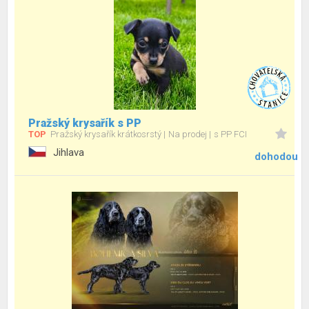
Pražský krysařík s PP
TOP
Pražský krysařík krátkosrstý
Na prodej
s PP FCI
Jihlava
dohodou