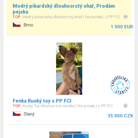
Modrý pikardský dlouhosrstý ohař, Prodám
pejska
TOP
Modrý pikardský dlouhosrstý ohař
Na prodej
s PP FCI
Brno
1 000 EUR
Fenka Ruský toy s PP FCI
TOP
Ruský Toy dlouhosrstá varieta
Na prodej
s PP FCI
Slaný
35 000 CZK