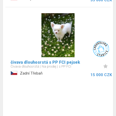
35 000 CZK
čivava dlouhosrstá s PP FCI pejsek
Čivava dlouhosrstá
Na prodej
s PP FCI
Zadní Třebaň
15 000 CZK