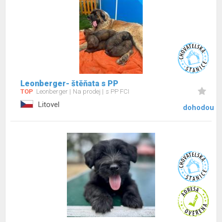
Leonberger- štěňata s PP
TOP
Leonberger
Na prodej
s PP FCI
Litovel
dohodou