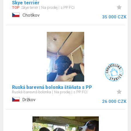
Skye terriér
TOP
Skye teriér
Na prodej
s PP FCI
Chotíkov
35 000 CZK
Ruská barevná bolonka štěňata s PP
Ruská barevná bolonka
Na prodej
s PP FCI
Držkov
26 000 CZK