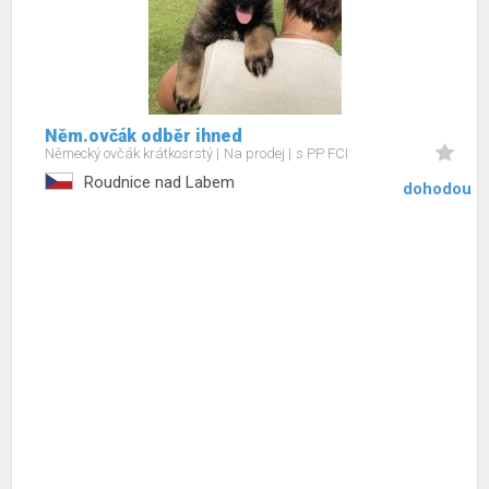
Něm.ovčák odběr ihned
Německý ovčák krátkosrstý
Na prodej
s PP FCI
Roudnice nad Labem
dohodou