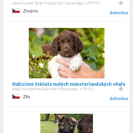
Jack Russell Teriér hrubosrstý
Na prodej
s PP FCI
Znojmo
dohodou
Nabízíme štěňata malých münsterlandských ohařů
Malý münsterlandský ohař
Na prodej
s PP FCI
Zlín
dohodou