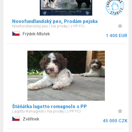
Novofundlandský pes, Prodám pejska
Novofundlandský pes
Na prodej
s PP FCI
Frýdek-Místek
1 400 EUR
Štěňátka lagotto romagnolo s PP
Lagotto Romagnolo
Na prodej
s PP FCI
Zvěřínek
45 000 CZK