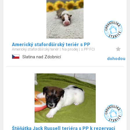
Americký stafordširský teriér s PP
Americký stafordšírský teriér
Na prodej
s PP FCI
Slatina nad Zdobnicí
dohodou
Štěňátka Jack Russell teriéra s PP k rezervaci