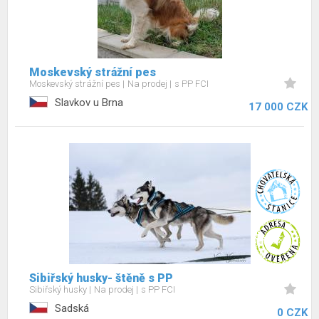
Moskevský strážní pes
Moskevský strážní pes
Na prodej
s PP FCI
Slavkov u Brna
17 000 CZK
Sibiřský husky- štěně s PP
Sibiřský husky
Na prodej
s PP FCI
Sadská
0 CZK