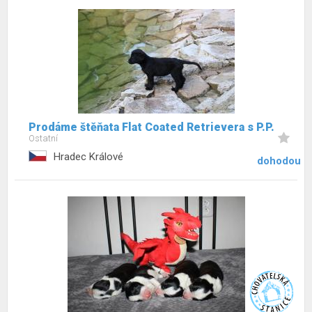
Prodáme štěňata Flat Coated Retrievera s P.P.
Ostatní
Hradec Králové
dohodou