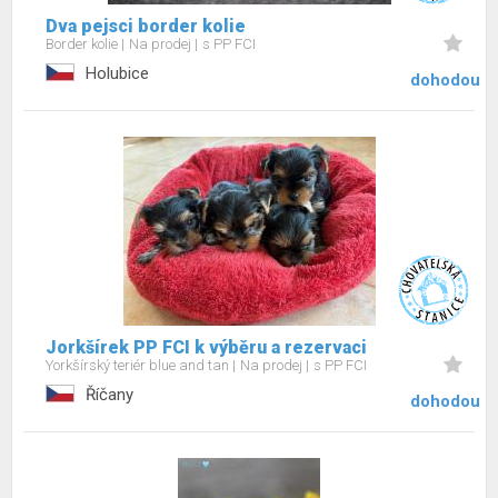
Dva pejsci border kolie
Border kolie
Na prodej
s PP FCI
Holubice
dohodou
Jorkšírek PP FCI k výběru a rezervaci
Yorkšírský teriér blue and tan
Na prodej
s PP FCI
Říčany
dohodou