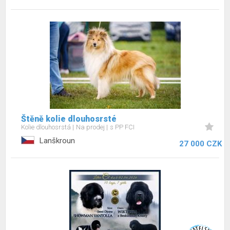
Štěně kolie dlouhosrsté
Kolie dlouhosrstá
Na prodej
s PP FCI
Lanškroun
27 000 CZK