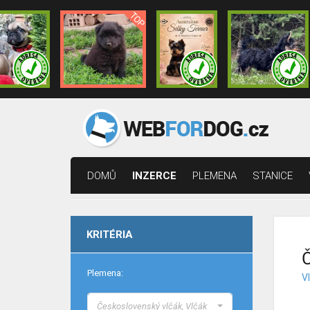
DOMŮ
INZERCE
PLEMENA
STANICE
KRITÉRIA
Č
Plemena:
Vl
Československý vlčák, Vlčák