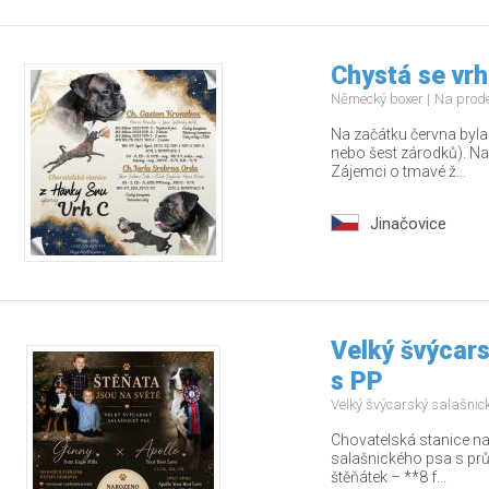
Chystá se vrh
Německý boxer
Na prod
Na začátku června byla 
nebo šest zárodků). Na
Zájemci o tmavé ž...
Jinačovice
Velký švýcars
s PP
Velký švýcarský salašnic
Chovatelská stanice na
salašnického psa s pr
štěňátek – **8 f...