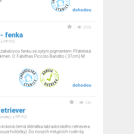
í
dohodou
220x
 - fenka
s PP FCI
 izabelovou fenku se sytým pigmentem. Přátelská
kmen. O: Fabithas Piccolo Bandito ( 37cm) M:
dohodou
54x
etriever
prodej
s PP FCI
 krásná černá štěňátka labradorského retrievera
uze holčičky). Do nových milujících rodin by