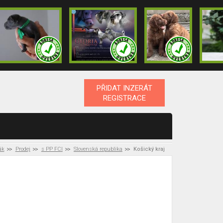
PŘIDAT INZERÁT
REGISTRACE
ák
Prodej
s PP FCI
Slovenská republika
Košický kraj