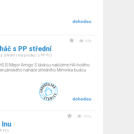
dohodou
65x
háč s PP střední
ý střední
Na prodej
s PP FCI
CHS El Mejor Amigo S láskou nabízíme HA-holého
 peruánského naháče středního.Miminka budou
dohodou
101x
 Inu
P FCI