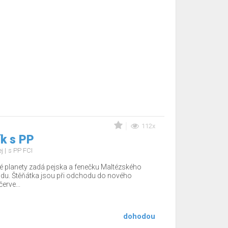
112x
k s PP
ej
s PP FCI
 planety zadá pejska a fenečku Maltézského
du. Štěňátka jsou při odchodu do nového
rve...
dohodou