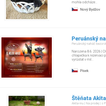
mohla odcháze...
Nový Bydžov
Peruánský na
Peruánský naháč bezsrst
Narozena 8.6. 2026 | 
chlapečka k rezervaci
vyrůstat v mil...
Písek
Štěňata Akita
Akita-inu
Na prodej
s P