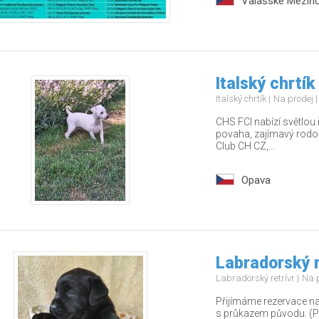
Valašské Meziříč
Italský chrtík
Italský chrtík
Na prodej
CHS FCI nabízí světlou
povaha, zajímavý rodo
Club CH CZ,...
Opava
Labradorský r
Labradorský retrívr
Na 
Přijímáme rezervace na
s průkazem původu. (Po