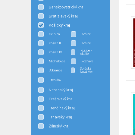
Banskobystrický kraj
Bratislavský kraj
Košický kraj
Gelnica
Košice I
Košice II
Košice III
Košice -
Košice IV
okolie
Michalovce
Rožňava
Spišská
Sobrance
Nová Ves
Trebišov
Nitranský kraj
Prešovský kraj
Trenčínský kraj
Trnavský kraj
Žilinský kraj