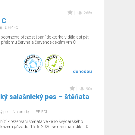
265x
 C
ej
s PP FCI
potvrzena březost (paní doktorka viděla asi pět
 přelomu června a července čekám vrh C.
dohodou
90x
ký salašnický pes – štěňata
ký pes
Na prodej
s PP FCI
bízí k rezervaci štěňata velkého švýcarského
ůkazem původu. 15. 6. 2026 se nám narodilo 10