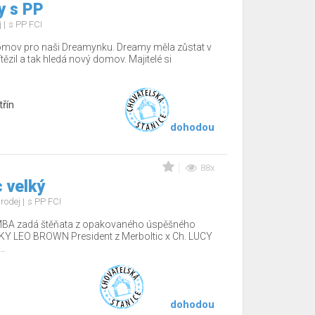
y s PP
j
s PP FCI
domov pro naši Dreamynku. Dreamy měla zůstat v
tězil a tak hledá nový domov. Majitelé si
řín
dohodou
88x
 velký
rodej
s PP FCI
MBA zadá štěňata z opakovaného úspěšného
CKY LEO BROWN President z Merboltic x Ch. LUCY
.
dohodou