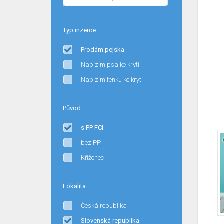
Typ inzerce:
Prodám pejska
Nabízím psa ke krytí
Nabízím fenku ke krytí
Původ:
s PP FCI
bez PP
Kříženec
Lokalita:
Česká republika
Slovenská republika