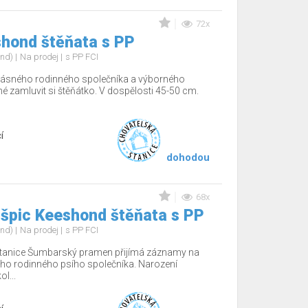
72x
shond štěňata s PP
ond)
Na prodej
s PP FCI
ásného rodinného společníka a výborného
žné zamluvit si štěňátko. V dospělosti 45-50 cm.
í
dohodou
68x
 špic Keeshond štěňata s PP
ond)
Na prodej
s PP FCI
tanice Šumbarský pramen přijímá záznamy na
ho rodinného psího společníka. Narození
l...