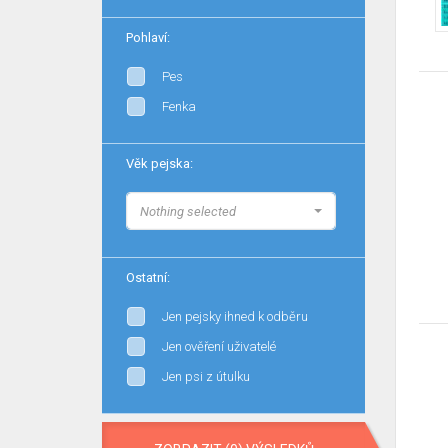
Pohlaví:
Pes
Fenka
Věk pejska:
Nothing selected
Ostatní:
Jen pejsky ihned k odběru
Jen ověření uživatelé
Jen psi z útulku