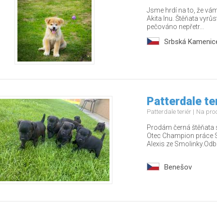
Jsme hrdí na to, že vá
Akita Inu. Štěňata vyrůs
pečováno nepřetr...
Srbská Kamenic
Patterdale te
Patterdale teriér
Na pro
Prodám černá štěňata s
Otec Champion práce 
Alexis ze Smolinky.Odb.
Benešov