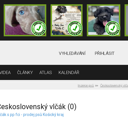
VYHLEDÁVÁNÍ
PŘIHLÁSIT
VIDEA
ČLÁNKY
ATLAS
KALENDÁŘ
Inzerce psů
Československý vlč
eskoslovenský vlčák (0)
čák s pp fci - prodej psů Košický kraj