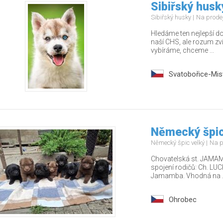
Sibiřský husk
Sibiřský husky
Na prode
Hledáme ten nejlepší 
naší CHS, ale rozum zví
vybíráme, chceme ...
Svatobořice-Mist
Německý špic
Německý špic velký
Na p
Chovatelská st. JAMA
spojení rodičů: Ch. LU
Jamamba. Vhodná na ..
Ohrobec