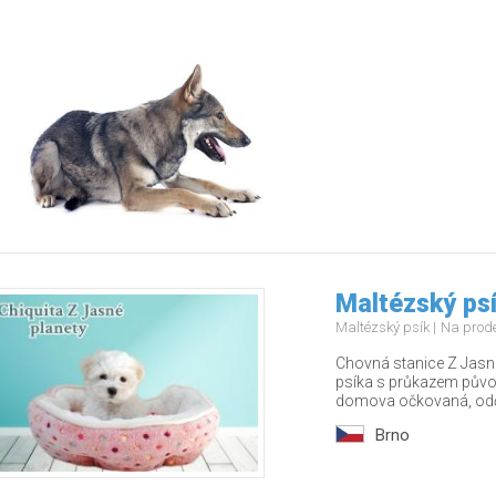
Maltézský psí
Maltézský psík
Na prod
Chovná stanice Z Jasné
psíka s průkazem půvo
domova očkovaná, odče
Brno