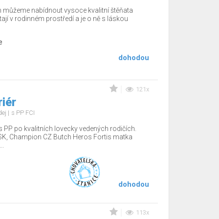
m můžeme nabídnout vysoce kvalitní štěňata
tají v rodinném prostředí a je o ně s láskou
e
dohodou
121x
riér
dej
s PP FCI
 PP po kvalitních lovecky vedených rodičích.
SK, Champion CZ Butch Heros Fortis matka
..
dohodou
113x