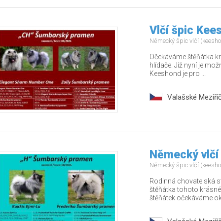
Vlčí špic Kee
Německý špic vlčí (keesh
Očekáváme štěňátka kr
hlídače. Již nyní je mo
Keeshond je pro ...
Valašské Meziříč
Německý vlčí
Německý špic vlčí (keesh
Rodinná chovatelská s
štěňátka tohoto krásné
štěňátek očekáváme oko