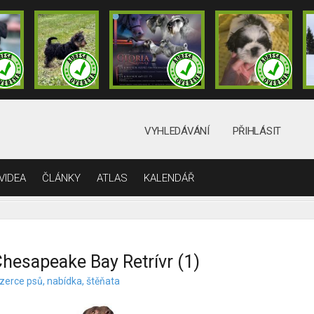
VYHLEDÁVÁNÍ
PŘIHLÁSIT
VIDEA
ČLÁNKY
ATLAS
KALENDÁŘ
hesapeake Bay Retrívr (1)
nzerce psů, nabídka, štěňata