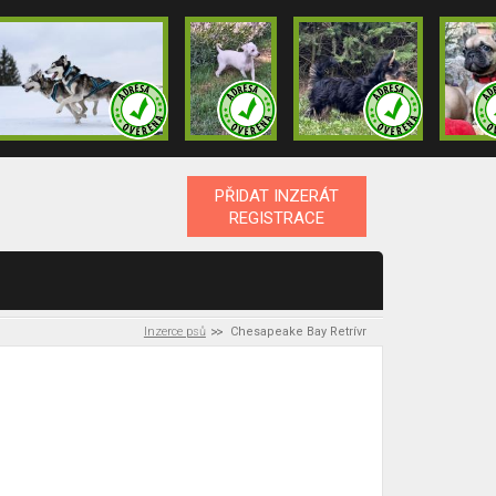
PŘIDAT INZERÁT
REGISTRACE
Inzerce psů
Chesapeake Bay Retrívr