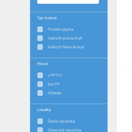
Typ inzerce:
Prodám pejska
Nabízím psa ke krytí
Nabízím fenku ke krytí
Původ:
s PP FCI
bez PP
Kříženec
Lokalita:
Česká republika
Slovenská republika