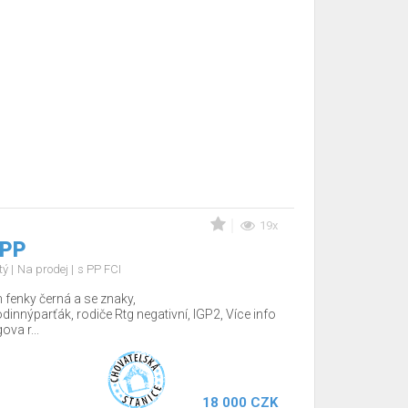
19x
 PP
tý
Na prodej
s PP FCI
fenky černá a se znaky,
nnýparťák, rodiče Rtg negativní, IGP2, Více info
va r...
18 000 CZK