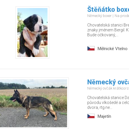
Štěňátko boxe
Německý boxer
Na prod
Chovatelská stanici Bre
znaky jménem Bergil. K
Bude očkovaný,...
Mělnické Vtelno
Německý ovčá
Německý ovčák krátkosrs
Chovatelská stanice Da
původu vlkošedé a celo
dvora, rtg.ne...
Majetín