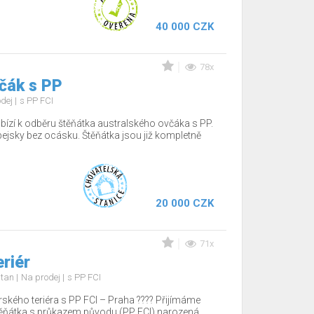
40 000 CZK
78x
čák s PP
odej
s PP FCI
bízí k odběru štěňátka australského ovčáka s PP.
pejsky bez ocásku. Štěňátka jsou již kompletně
20 000 CZK
71x
eriér
d tan
Na prodej
s PP FCI
rského teriéra s PP FCI – Praha ???? Přijímáme
těňátka s průkazem původu (PP FCI) narozená