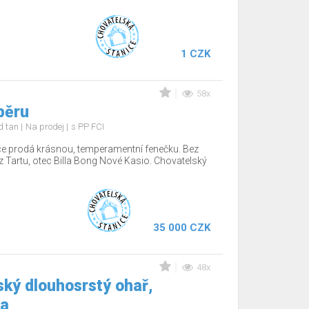
1 CZK
58x
běru
nd tan
Na prodej
s PP FCI
ce prodá krásnou, temperamentní fenečku. Bez
z Tartu, otec Billa Bong Nové Kasio. Chovatelský
35 000 CZK
48x
ký dlouhosrstý ohař,
ka