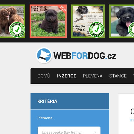
DOMŮ
INZERCE
PLEMENA
STANICE
KRITÉRIA
C
Plemena:
i
Chesapeake Bay Retrívr