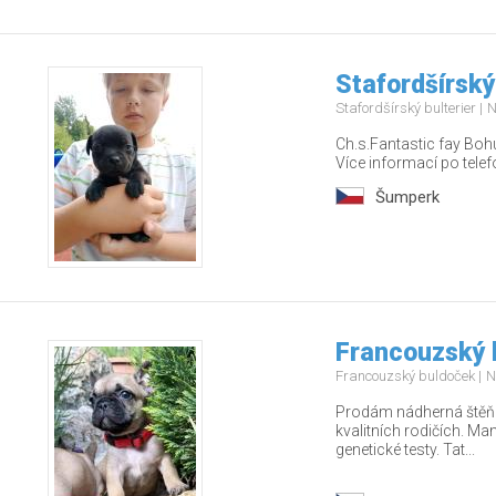
Stafordšírský
Stafordšírský bulterier
N
Ch.s.Fantastic fay Bohu
Více informací po tel
Šumperk
Francouzský 
Francouzský buldoček
N
Prodám nádherná štěňá
kvalitních rodičích. Ma
genetické testy. Tat...