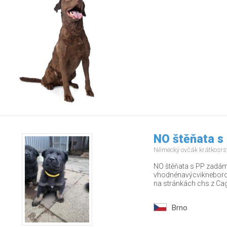
NO štěňata s
Německý ovčák krátkosrs
NO štěňata s PP zadám 
vhodnénavýcvikneborodi
na stránkách chs z Cago
Brno