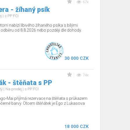
67x
ra - žíhaný psík
ej
s PP FCI
torri nabízí líbivého žíhaného psíka s bílými
 odběru od 8.8.2026 nebo později dle dohody.
30 000 CZK
74x
k - štěňata s PP
tý
Na prodej
s PP FCI
go-Mai přijímá rezervace na štěňata s průkazem
černé barvy. Otcem štěňátek je Ego z Lukasova
18 000 CZK