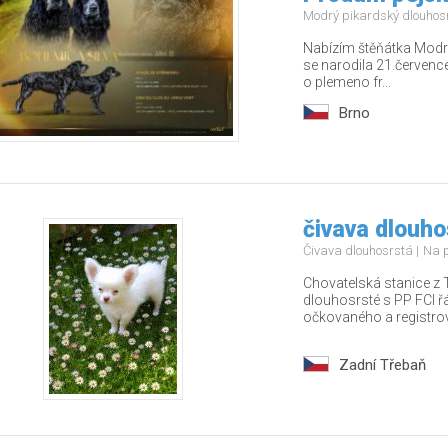
Modrý pikardský dlouhos
Nabízím štěňátka Modré
se narodila 21.červenc
o plemeno fr...
Brno
čivava dlouho
Čivava dlouhosrstá
Na 
Chovatelská stanice z 
dlouhosrsté s PP FCI 
očkovaného a registrov
Zadní Třebaň