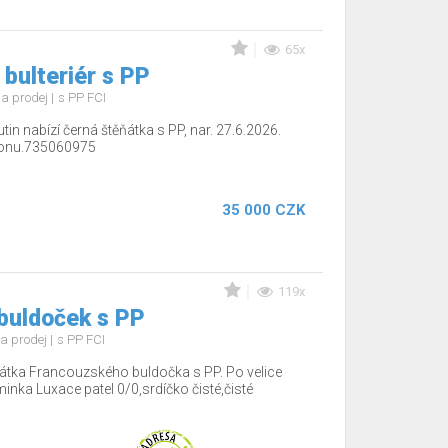
65x
 bulteriér s PP
a prodej
s PP FCI
tin nabízí černá štěňátka s PP, nar. 27.6.2026.
efonu.735060975
35 000 CZK
119x
buldoček s PP
a prodej
s PP FCI
tka Francouzského buldočka s PP. Po velice
minka Luxace patel 0/0,srdíčko čisté,čisté