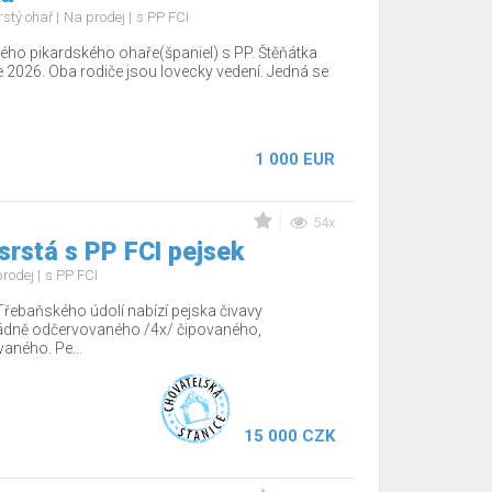
rstý ohař
Na prodej
s PP FCI
ho pikardského ohaře(španiel) s PP. Štěňátka
e 2026. Oba rodiče jsou lovecky vedení. Jedná se
1 000 EUR
54x
srstá s PP FCI pejsek
prodej
s PP FCI
Třebaňského údolí nabízí pejska čivavy
řádně odčervovaného /4x/ čipovaného,
aného. Pe...
15 000 CZK