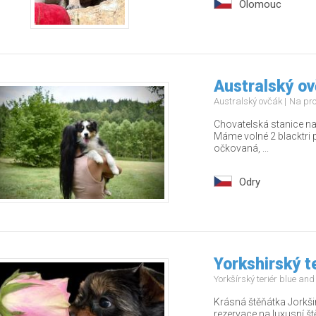
Olomouc
Australský ov
Australský ovčák
Na pr
Chovatelská stanice na
Máme volné 2 blacktri 
očkovaná, ...
Odry
Yorkshirský t
Yorkšírský teriér blue an
Krásná štěňátka Jorkši
rezervace na luxusní š