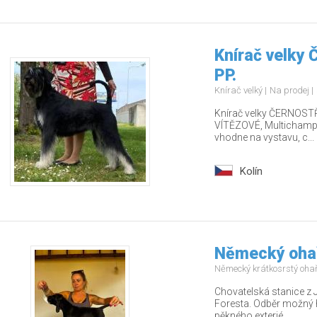
Knírač velky
PP.
Knírač velký
Na prodej
Knírač velky ČERNOSTŘ
VÍTĚZOVÉ, Multichamp., 
vhodne na vystavu, c...
Kolín
Německý ohař
Německý krátkosrstý oha
Chovatelská stanice z 
Foresta. Odběr možný 
pěkného exterié...