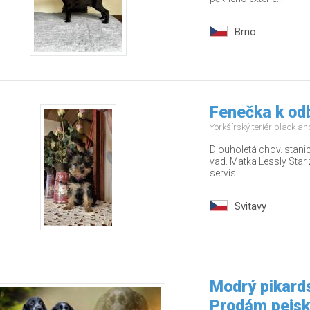
Brno
Fenečka k od
Yorkšírský teriér black a
Dlouholetá chov. stani
vad. Matka Lessly Star 
servis.
Svitavy
Modrý pikards
Prodám pejs