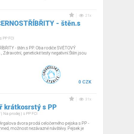
21x
 ČERNOSTŘÍBŘITY - štěn.s
s PP FCI
ÍBŘITY - štěn.s PP. Oba rodiče SVĚTOVÝ
Zdravotní, genetické testy negativní.Štěn.jsou
0 CZK
31x
 krátkosrstý s PP
ř
Na prodej
s PP FCI
Jirgalova dvora prodá celočerného pejska s PP -
hned, možnost nezávazné návštěvy. Pejsek je