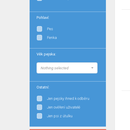
Pohlaví:
Pes
Fenka
Věk pejska:
Nothing selected
Ostatní:
Jen pejsky ihned k odběru
Jen ověření uživatelé
Jen psi z útulku