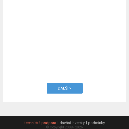
DALŠÍ >
technická podpora
dnešní inzeráty
podmínky
© Copyright 2008 - 2026