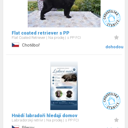
Flat coated retriever s PP
Flat Coated Retriever
Na prodej
s PP FCI
Chotěboř
dohodou
Hnědí labradoři hledají domov
Labradorský retrívr
Na prodej
s PP FCI
Přerov