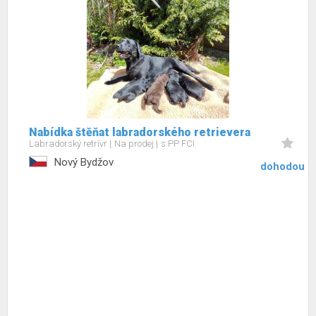
Nabídka štěňat labradorského retrievera
Labradorský retrívr
Na prodej
s PP FCI
Nový Bydžov
dohodou