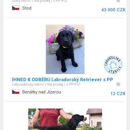
Zlatý retrívr
Na prodej
s PP FCI
Stod
43 000 CZK
IHNED K ODBĚRU Labradorský Retriever s PP
Labradorský retrívr
Na prodej
s PP FCI
Benátky nad Jizerou
12 CZK