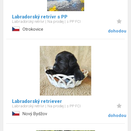
Labradorský retrívr s PP
Labradorský retrívr
Na prodej
s PP FCI
Otrokovice
dohodou
Labradorský retriever
Labradorský retrívr
Na prodej
s PP FCI
Nový Bydžov
dohodou