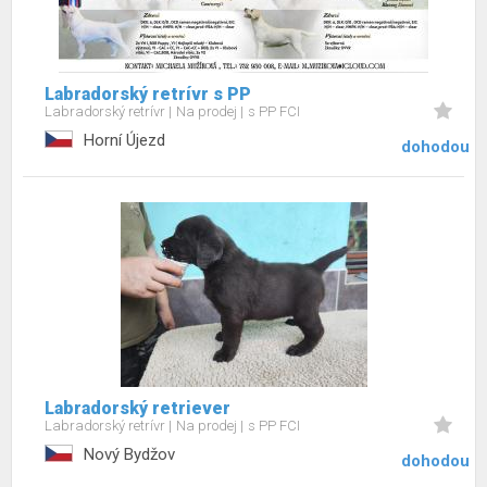
Labradorský retrívr s PP
Labradorský retrívr
Na prodej
s PP FCI
Horní Újezd
dohodou
Labradorský retriever
Labradorský retrívr
Na prodej
s PP FCI
Nový Bydžov
dohodou