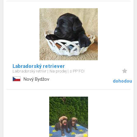
Labradorský retriever
Labradorský retrívr
Na prodej
s PP FCI
Nový Bydžov
dohodou