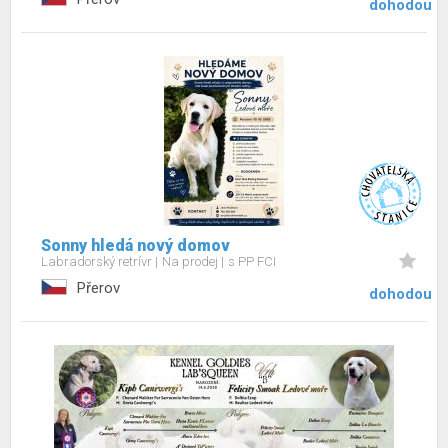
dohodou
Sonny hledá nový domov
Labradorský retrívr
Na prodej
s PP FCI
Přerov
dohodou