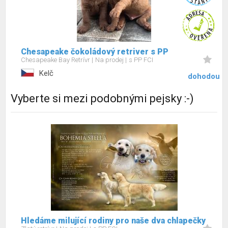
Chesapeake čokoládový retriver s PP
Chesapeake Bay Retrívr
Na prodej
s PP FCI
Kelč
dohodou
Vyberte si mezi podobnými pejsky :-)
Hledáme milující rodiny pro naše dva chlapečky