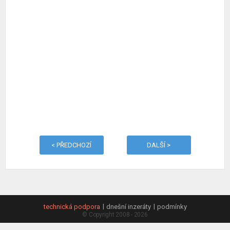
< PŘEDCHOZÍ
DALŠÍ >
technická podpora
dnešní inzeráty
podmínky
© Copyright 2008 - 2026