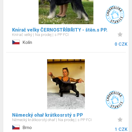
Knírač velky ČERNOSTŘÍBŘITY - štěn.s PP.
Knírač velký
Na prodej
s PP FCI
Kolín
0 CZK
Německý ohař krátkosrstý s PP
Německý krátkosrstý ohař
Na prodej
s PP FCI
Brno
1 CZK