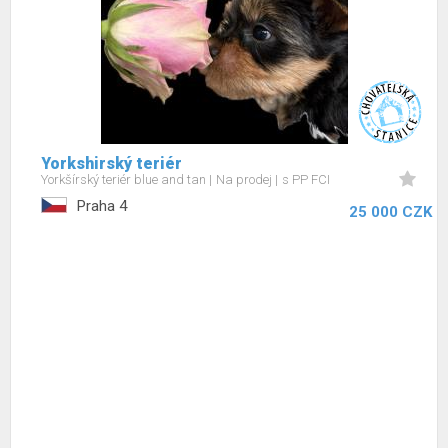
Yorkshirský teriér
Yorkšírský teriér blue and tan
Na prodej
s PP FCI
Praha 4
25 000 CZK