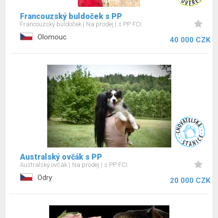
Francouzský buldoček s PP
Francouzský buldoček
Na prodej
s PP FCI
Olomouc
40 000 CZK
Australský ovčák s PP
Australský ovčák
Na prodej
s PP FCI
Odry
20 000 CZK