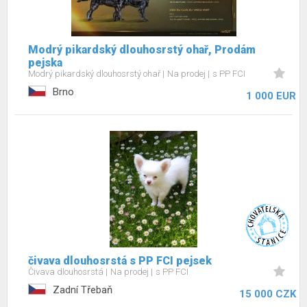
Modrý pikardský dlouhosrstý ohař, Prodám
pejska
Modrý pikardský dlouhosrstý ohař
Na prodej
s PP FCI
Brno
1 000 EUR
čivava dlouhosrstá s PP FCI pejsek
Čivava dlouhosrstá
Na prodej
s PP FCI
Zadní Třebaň
15 000 CZK