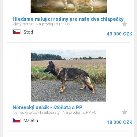
Hledáme milující rodiny pro naše dva chlapečky
Zlatý retrívr
Na prodej
s PP FCI
Stod
43 000 CZK
Německý ovčák - štěňata s PP
Německý ovčák krátkosrstý
Na prodej
s PP FCI
Majetín
18 000 CZK