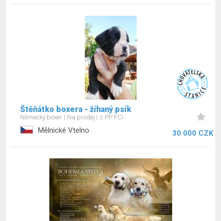
Štěňátko boxera - žíhaný psík
Německý boxer
Na prodej
s PP FCI
Mělnické Vtelno
30 000 CZK