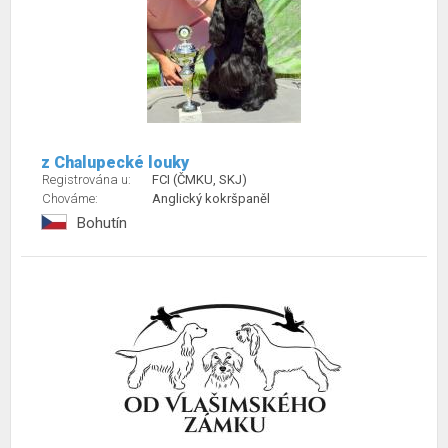
z Chalupecké louky
Registrována u:
FCI (ČMKU, SKJ)
Chováme:
Anglický kokršpaněl
Bohutín