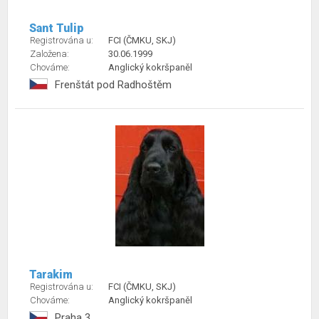
Sant Tulip
Registrována u:
FCI (ČMKU, SKJ)
Založena:
30.06.1999
Chováme:
Anglický kokršpaněl
Frenštát pod Radhoštěm
Tarakim
Registrována u:
FCI (ČMKU, SKJ)
Chováme:
Anglický kokršpaněl
Praha 3