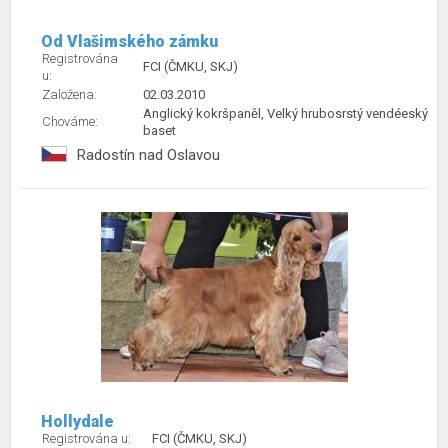
Od Vlašimského zámku
Registrována
FCI (ČMKU, SKJ)
u:
Založena:
02.03.2010
Anglický kokršpaněl, Velký hrubosrstý vendéeský
Chováme:
baset
Radostín nad Oslavou
Hollydale
Registrována u:
FCI (ČMKU, SKJ)