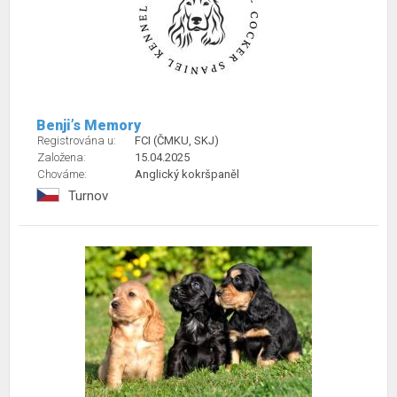
Benji’s Memory
Registrována u:
FCI (ČMKU, SKJ)
Založena:
15.04.2025
Chováme:
Anglický kokršpaněl
Turnov