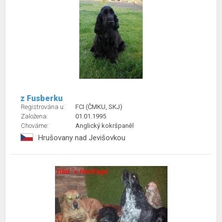
z Fusberku
Registrována u:
FCI (ČMKU, SKJ)
Založena:
01.01.1995
Chováme:
Anglický kokršpaněl
Hrušovany nad Jevišovkou