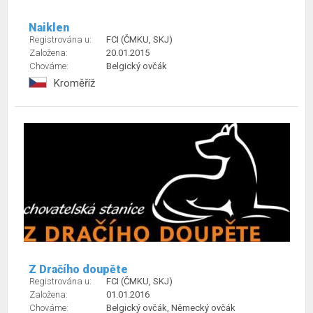
Naiklen
Registrována u:
FCI (ČMKU, SKJ)
Založena:
20.01.2015
Chováme:
Belgický ovčák
Kroměříž
Z Dračího doupěte
Registrována u:
FCI (ČMKU, SKJ)
Založena:
01.01.2016
Chováme:
Belgický ovčák, Německý ovčák