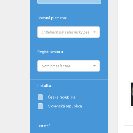
Chovná plemena:
Entlebuchský salašnický pes
Registrována u:
Nothing selected
Lokalita:
Česká republika
Slovenská republika
Ostatní: