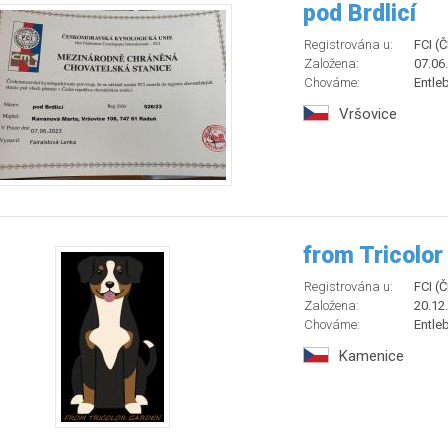
pod Brdlicí
Registrována u:
FCI (
Založena:
07.06
Chováme:
Entle
Vršovice
from Tricolor
Registrována u:
FCI (
Založena:
20.12
Chováme:
Entle
Kamenice