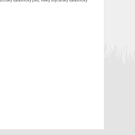
uchský salašnický pes, Velký švýcarský salašnický