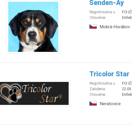
Senden-Ay
Registrována u:
FCI (
Chováme:
Entle
Mokrá-Horákov
Tricolor Star
Registrována u:
FCI (
Založena:
22.03
Chováme:
Entle
Neratovice