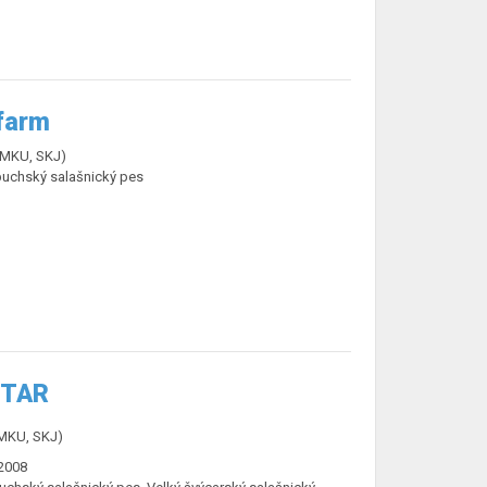
 farm
ČMKU, SKJ)
buchský salašnický pes
STAR
ČMKU, SKJ)
2008