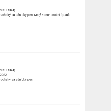
ČMKU, SKJ)
buchský salašnický pes, Malý kontinentální španěl
ČMKU, SKJ)
.2022
buchský salašnický pes