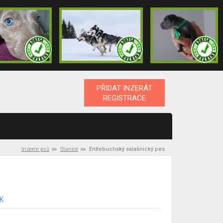
PŘIDAT INZERÁT
REGISTRACE
Inzerce psů
Stanice
Entlebuchský salašnický pes
SK