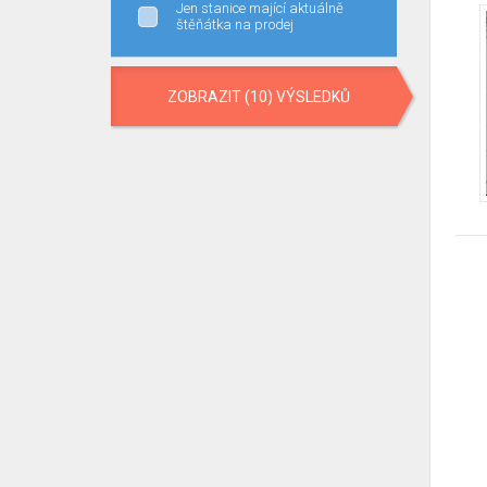
Jen stanice mající aktuálně
štěňátka na prodej
ZOBRAZIT (10) VÝSLEDKŮ