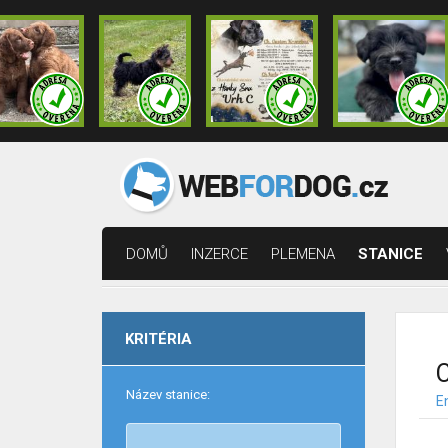
DOMŮ
INZERCE
PLEMENA
STANICE
KRITÉRIA
C
Název stanice:
E