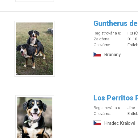
Guntherus de
Registrována u:
FCI (
Založena:
01.10
Chováme:
Entle
Braňany
Los Perritos 
Registrována u:
Jiné
Chováme:
Entle
Hradec Králové