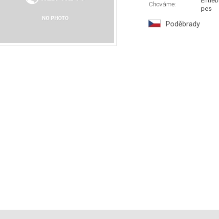
Entleb
Chováme:
pes
Poděbrady