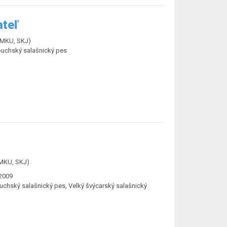
ateľ
ČMKU, SKJ)
buchský salašnický pes
ČMKU, SKJ)
2009
uchský salašnický pes, Velký švýcarský salašnický