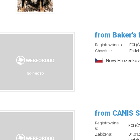
from Baker's
Registrována u:
FCI (
Chováme:
Entle
Nový Hrozenkov
from CANIS 
Registrována
FCI (
u:
Založena:
01.01.