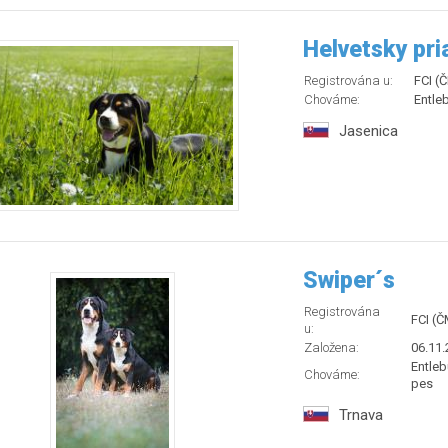
Helvetsky pri
Registrována u:
FCI (
Chováme:
Entle
Jasenica
Swiper´s
Registrována
FCI (
u:
Založena:
06.11.
Entleb
Chováme:
pes
Trnava