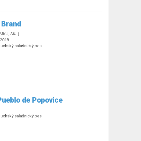
 Brand
ČMKU, SKJ)
.2018
buchský salašnický pes
Pueblo de Popovice
buchský salašnický pes