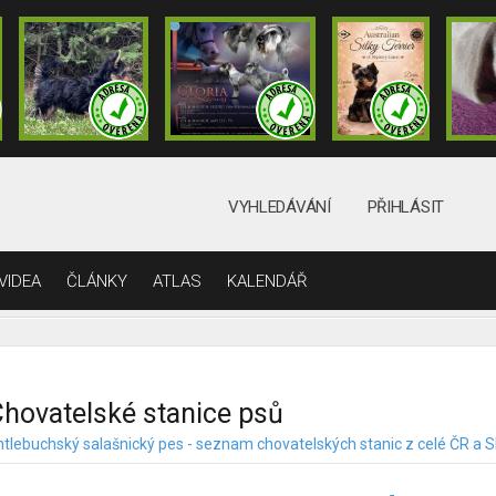
VYHLEDÁVÁNÍ
PŘIHLÁSIT
VIDEA
ČLÁNKY
ATLAS
KALENDÁŘ
hovatelské stanice psů
ntlebuchský salašnický pes - seznam chovatelských stanic z celé ČR a 