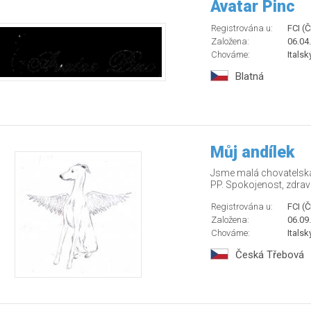
Avatar Pinc
Registrována u:
FCI (
Založena:
06.04
Chováme:
Italsk
Blatná
Můj andílek
Jsme malá chovatelská 
PP. Spokojenost, zdraví 
Registrována u:
FCI (
Založena:
06.09
Chováme:
Italsk
Česká Třebová