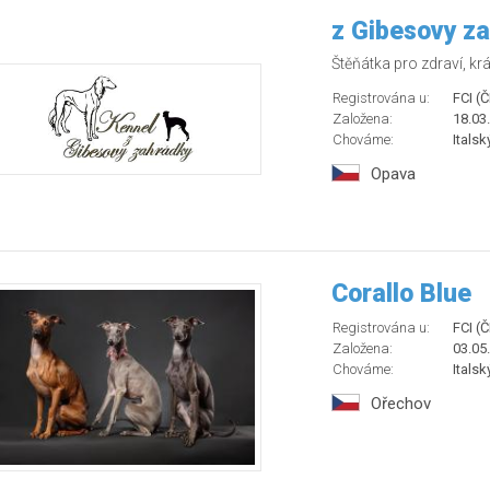
z Gibesovy z
Štěňátka pro zdraví, krá
Registrována u:
FCI (
Založena:
18.03
Chováme:
Italsk
Opava
Corallo Blue
Registrována u:
FCI (
Založena:
03.05
Chováme:
Italsk
Ořechov