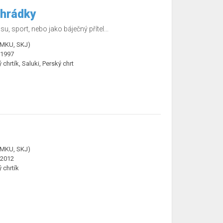
ahrádky
su, sport, nebo jako báječný přítel...
ČMKU, SKJ)
.1997
ý chrtík, Saluki, Perský chrt
ČMKU, SKJ)
.2012
ý chrtík