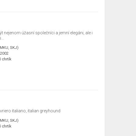
být nejenom úžasní společníci a jemní elegáni, ale i
...
ČMKU, SKJ)
.2002
ý chrtík
evriero italiano, italian greyhound
ČMKU, SKJ)
ý chrtík