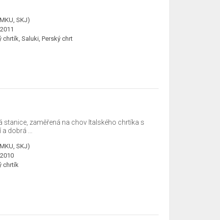
ČMKU, SKJ)
.2011
ý chrtík, Saluki, Perský chrt
stanice, zaměřená na chov Italského chrtíka s
a dobrá ...
ČMKU, SKJ)
.2010
ý chrtík