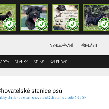
VYHLEDÁVÁNÍ
PŘIHLÁSIT
VIDEA
ČLÁNKY
ATLAS
KALENDÁŘ
hovatelské stanice psů
alský chrtík - seznam chovatelských stanic z celé ČR a SK