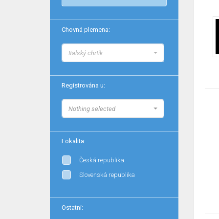
Chovná plemena:
Italský chrtík
Registrována u:
Nothing selected
Lokalita:
Česká republika
Slovenská republika
Ostatní: