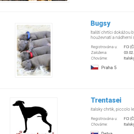
Bugsy
Italští chrtíci dokážou 
houževnatí a nádherní s
Registrována u:
FCI (
Založena:
03.02
Chováme:
Italsk
Praha 5
Trentasei
italsky chrtik, piccolo l
Registrována u:
FCI (
Chováme:
Italsk
Detva