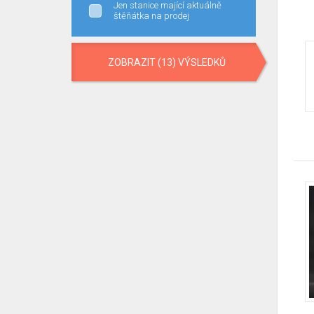
Jen stanice mající aktuálně
štěňátka na prodej
ZOBRAZIT (13) VÝSLEDKŮ