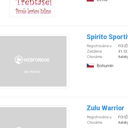
Spirito Sport
Registrována u:
FCI (
Založena:
31.12
Chováme:
Italsk
Bohumín
Zulu Warrior
Registrována u:
FCI (
Chováme:
Italsk