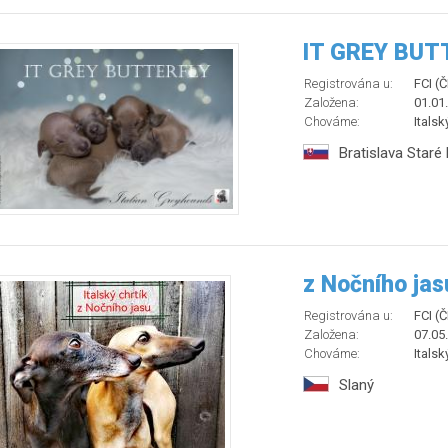
IT GREY BUT
Registrována u:
FCI (
Založena:
01.01
Chováme:
Italsk
Bratislava Staré
z Nočního jas
Registrována u:
FCI (
Založena:
07.05
Chováme:
Italsk
Slaný