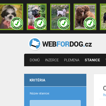
DOMŮ
INZERCE
PLEMENA
STANICE
KRITÉRIA
C
Název stanice:
It