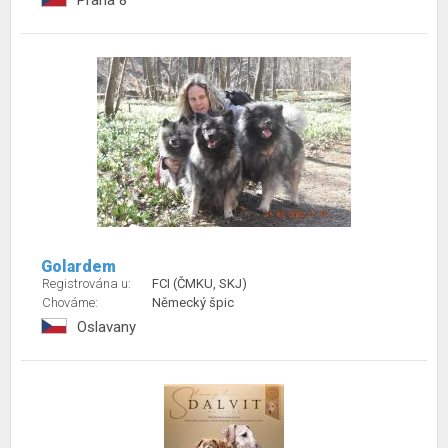
Praha 8
Golardem
Registrována u:
FCI (ČMKU, SKJ)
Chováme:
Německý špic
Oslavany