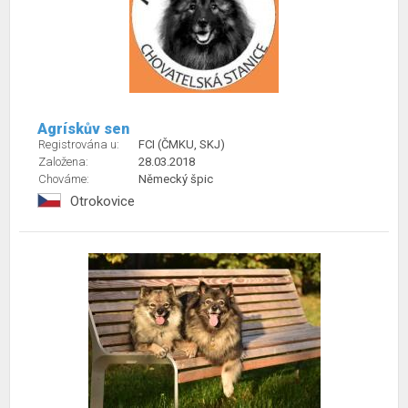
Agrískův sen
Registrována u:
FCI (ČMKU, SKJ)
Založena:
28.03.2018
Chováme:
Německý špic
Otrokovice