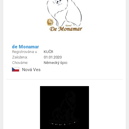
de Monamar
Registrována u:
KUČR
Založena:
01.01.2020
Chováme:
Německý špic
Nová Ves