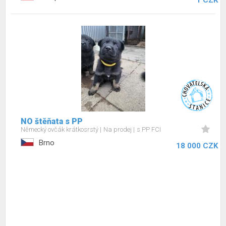
1 CZK
NO štěňata s PP
Německý ovčák krátkosrstý
Na prodej
s PP FCI
Brno
18 000 CZK