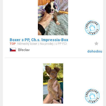
Boxer s PP, Ch.s. Impressia-Box
TOP
Německý boxer
Na prodej
s PP FCI
Břeclav
dohodou