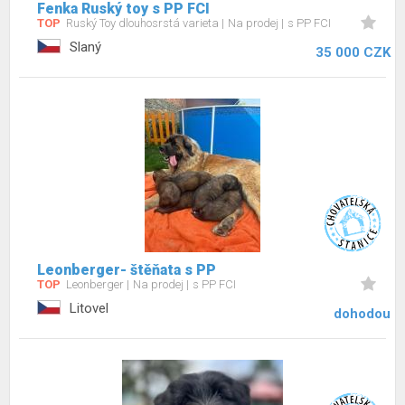
Fenka Ruský toy s PP FCI
TOP
Ruský Toy dlouhosrstá varieta
Na prodej
s PP FCI
Slaný
35 000 CZK
Leonberger- štěňata s PP
TOP
Leonberger
Na prodej
s PP FCI
Litovel
dohodou