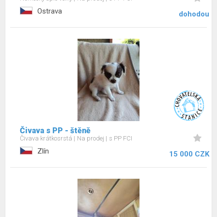
Ostrava
dohodou
Čivava s PP - štěně
Čivava krátkosrstá
Na prodej
s PP FCI
Zlín
15 000 CZK