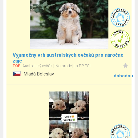
Výjimečný vrh australských ovčáků pro náročné
záje
TOP
Australský ovčák
Na prodej
s PP FCI
Mladá Boleslav
dohodou