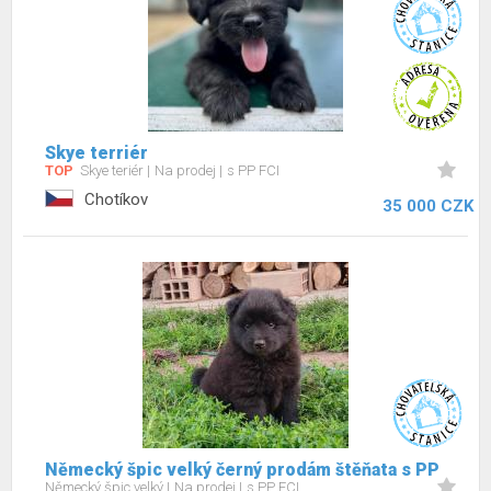
Skye terriér
TOP
Skye teriér
Na prodej
s PP FCI
Chotíkov
35 000 CZK
Německý špic velký černý prodám štěňata s PP
Německý špic velký
Na prodej
s PP FCI