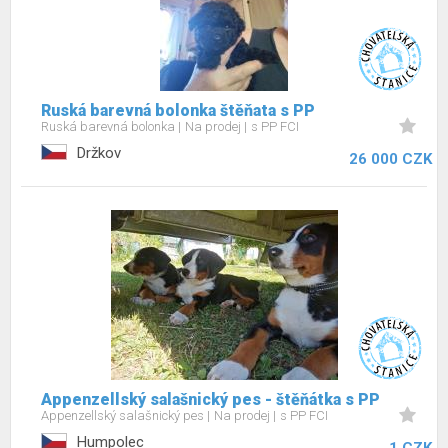
Ruská barevná bolonka štěňata s PP
Ruská barevná bolonka
Na prodej
s PP FCI
Držkov
26 000 CZK
Appenzellský salašnický pes - štěňátka s PP
Appenzellský salašnický pes
Na prodej
s PP FCI
Humpolec