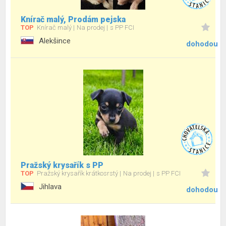
Knírač malý, Prodám pejska
TOP
Knírač malý
Na prodej
s PP FCI
Alekšince
dohodou
Pražský krysařík s PP
TOP
Pražský krysařík krátkosrstý
Na prodej
s PP FCI
Jihlava
dohodou