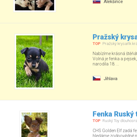
Alekšince
Pražský krysa
TOP
Pražský krysařík kr
Nabízíme krásná štěňá
Volná je fenka a pejsek
narodila 18. ...
Jihlava
Fenka Ruský t
TOP
Ruský Toy dlouhosrs
CHS Golden Elf zadá fe
hledáme zodpovědné ma