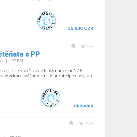
35 000 CZK
97x
štěňata s PP
dej
s PP FCI
ízí k rezervaci 2 volné fenky narozené 22.6..
tavně velmi úspěšní. Velmi dobré předpoklady pro
dohodou
159x