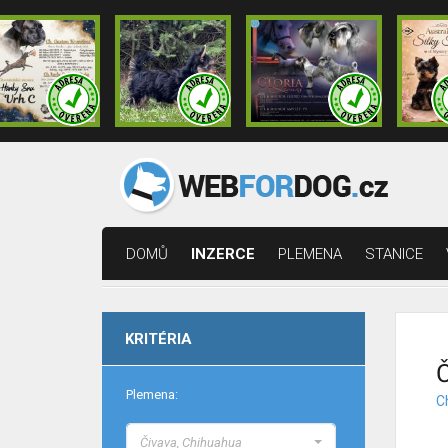
DOMŮ
INZERCE
PLEMENA
STANICE
KRITÉRIA
Č
Plemena:
C
Čivava, Chihuahua