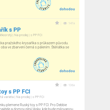
dohodou
141x
řík s PP
átkosrstý
Na prodej
s PP FCI
tka pražského krysaříka s průkazem původu.
, oba ve zbarvení černá s pálením. Štěňátka se
dohodou
136x
oy s PP FCI
tá varieta
Na prodej
s PP FCI
nku plemene Ruský toy s PP FCI. Pro Debbie
jitele a domov plný lásky, kde bude milovanou