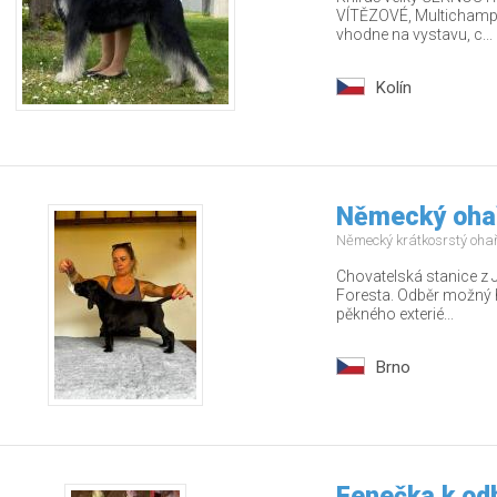
VÍTĚZOVÉ, Multichamp., 
vhodne na vystavu, c...
Kolín
Německý ohař
Německý krátkosrstý oha
Chovatelská stanice z 
Foresta. Odběr možný 
pěkného exterié...
Brno
Fenečka k od