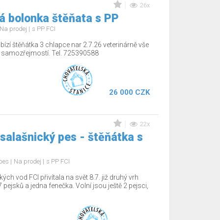
26x
á bolonka štěňata s PP
Na prodej
s PP FCI
ízí štěňátka 3 chlapce nar 2.7.26 veterinárně vše
í samozřejmostí. Tel. 725390588
26 000 CZK
22x
salašnický pes - štěňátka s
 pes
Na prodej
s PP FCI
 vod FCI přivítala na svět 8.7. již druhý vrh
 pejsků a jedna fenečka. Volní jsou ještě 2 pejsci,