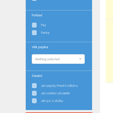
Pohlaví:
Pes
Fenka
Věk pejska:
Nothing selected
Ostatní:
Jen pejsky ihned k odběru
Jen ověření uživatelé
Jen psi z útulku