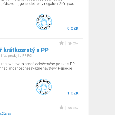
Zdravotní, genetické testy negativní.Štěn.jsou
0 CZK
26x
 krátkosrstý s PP
ř
Na prodej
s PP FCI
Jirgalova dvora prodá celočerného pejska s PP -
hned, možnost nezávazné návštěvy. Pejsek je
1 CZK
55x
běru