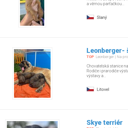
a věrnou parťačkou...
Slaný
Leonberger- 
TOP
Leonberger
Na pro
Chovatelská stanice nab
Rodiče i prarodiče výs
výstavy a...
Litovel
Skye terriér