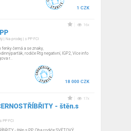
1 CZK
16x
 PP
tý
Na prodej
s PP FCI
fenky černá a se znaky,
nnýparťák, rodiče Rtg negativní, IGP2, Více info
va r...
18 000 CZK
17x
 ČERNOSTŘÍBŘITY - štěn.s
s PP FCI
ÍBŘITY - štěn.s PP. Oba rodiče SVĚTOVÝ