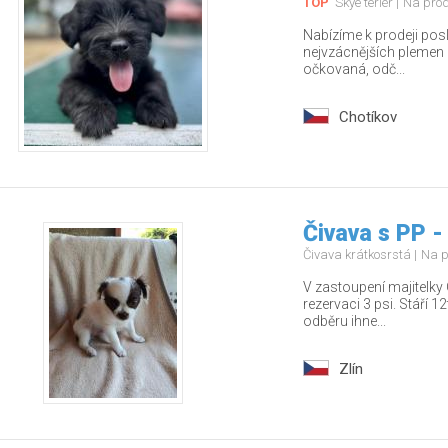
TOP
Skye teriér
Na pro
Nabízíme k prodeji pos
nejvzácnějších plemen – 
očkovaná, odč...
Chotíkov
Čivava s PP -
Čivava krátkosrstá
Na p
V zastoupení majitelky 
rezervaci 3 psi. Stáří 
odběru ihne...
Zlín