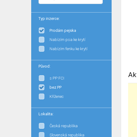
Typ inzerce:
Prodám pejska
Nabízím psa ke krytí
Nabízím fenku ke krytí
Původ:
Ak
s PP FCI
bez PP
Kříženec
Lokalita:
Česká republika
Slovenská republika