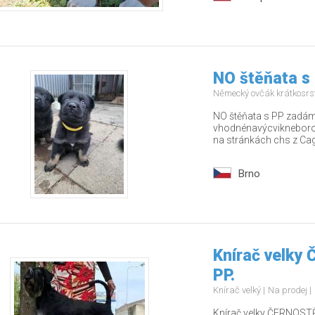
NO štěňata s
Německý ovčák krátkosrs
NO štěňata s PP zadám 
vhodnénavýcvikneborodi
na stránkách chs z Cago
Brno
Knírač velky
PP.
Knírač velký
Na prodej
Knírač velky ČERNOSTŘ