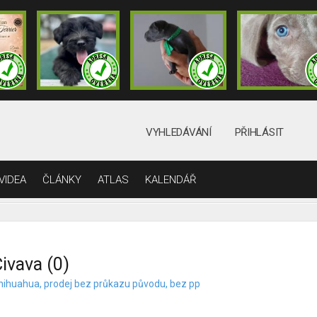
VYHLEDÁVÁNÍ
PŘIHLÁSIT
VIDEA
ČLÁNKY
ATLAS
KALENDÁŘ
ivava (0)
hihuahua, prodej bez průkazu původu, bez pp