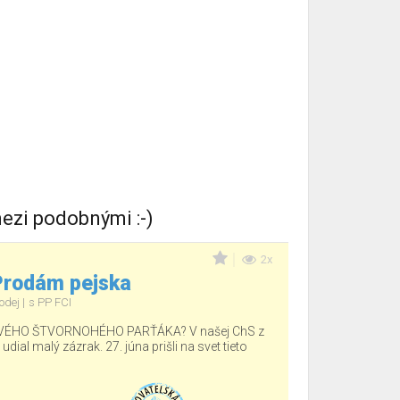
ezi podobnými :-)
2x
 Prodám pejska
odej
s PP FCI
ÉHO ŠTVORNOHÉHO PARŤÁKA? V našej ChS z
ial malý zázrak. 27. júna prišli na svet tieto