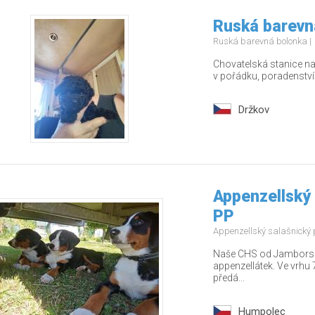
Ruská barevn
Ruská barevná bolonka
Chovatelská stanice nab
v pořádku, poradenstv
Držkov
Appenzellský 
PP
Appenzellský salašnický
Naše CHS od Jamborských
appenzellátek. Ve vrhu 7
předá...
Humpolec