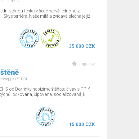
dej
s PP FCI
lední volnou fenku v šedé barvě jednoho z
Skye terriéra. Naše milá a zvídavá slečna je již
35 000 CZK
16x
 štěně
rodej
s PP FCI
CHS od Dorrinky nabízíme štěňata čivav s PP. K
12týdnů, očkovaná, čipovaná, socializovaná, k
15 000 CZK