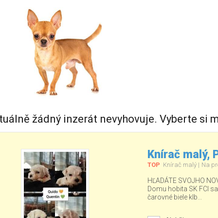
tuálně žádný inzerát nevyhovuje. Vyberte si m
Knírač malý,
TOP
Knírač malý
Na pr
HĽADÁTE SVOJHO NOV
Domu hobita SK FCI sa ud
čarovné biele klb...