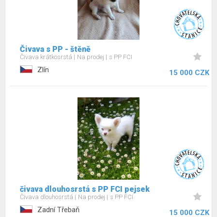
Čivava s PP - štěně
Čivava krátkosrstá
Na prodej
s PP FCI
Zlín
15 000 CZK
čivava dlouhosrstá s PP FCI pejsek
Čivava dlouhosrstá
Na prodej
s PP FCI
Zadní Třebaň
15 000 CZK