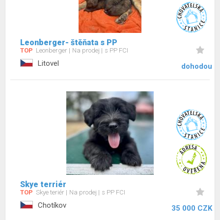
Leonberger- štěňata s PP
TOP
Leonberger
Na prodej
s PP FCI
Litovel
dohodou
Skye terriér
TOP
Skye teriér
Na prodej
s PP FCI
Chotíkov
35 000 CZK