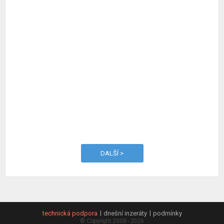
DALŠÍ >
technická podpora
dnešní inzeráty
podmínky
© Copyright 2008 - 2026