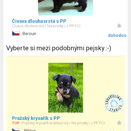
Čivava dlouhosrstá s PP
Čivava dlouhosrstá
Na prodej
s PP FCI
Beroun
dohodou
Vyberte si mezi podobnými pejsky :-)
Pražský krysařík s PP
TOP
Pražský krysařík krátkosrstý
Na prodej
s PP FCI
Jihlava