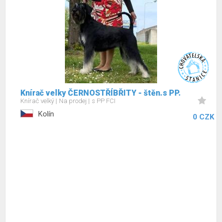
Knírač velky ČERNOSTŘÍBŘITY - štěn.s PP.
Knírač velký
Na prodej
s PP FCI
Kolín
0 CZK