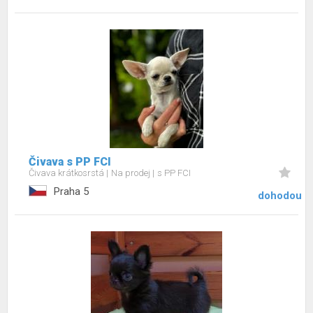
Čivava s PP FCI
Čivava krátkosrstá
Na prodej
s PP FCI
Praha 5
dohodou