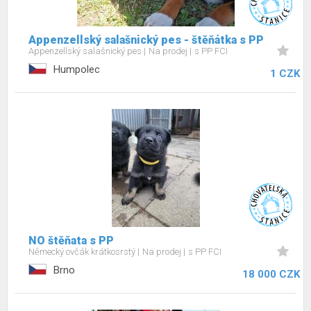
Appenzellský salašnický pes - štěňátka s PP
Appenzellský salašnický pes
Na prodej
s PP FCI
Humpolec
1 CZK
NO štěňata s PP
Německý ovčák krátkosrstý
Na prodej
s PP FCI
Brno
18 000 CZK