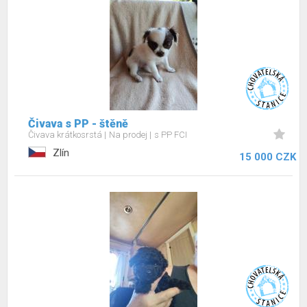
Čivava s PP - štěně
Čivava krátkosrstá
Na prodej
s PP FCI
Zlín
15 000 CZK