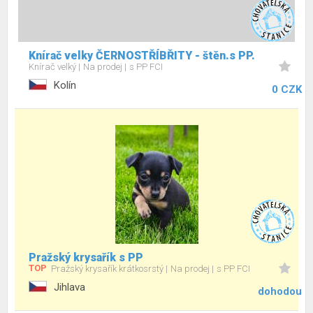
Knírač velky ČERNOSTŘÍBŘITY - štěn.s PP.
Knírač velký
Na prodej
s PP FCI
Kolín
0 CZK
Pražský krysařík s PP
TOP
Pražský krysařík krátkosrstý
Na prodej
s PP FCI
Jihlava
dohodou