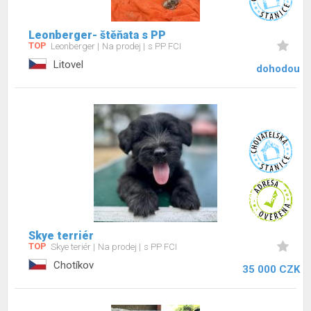
Leonberger- štěňata s PP
TOP
Leonberger
Na prodej
s PP FCI
Litovel
dohodou
Skye terriér
TOP
Skye teriér
Na prodej
s PP FCI
Chotíkov
35 000 CZK