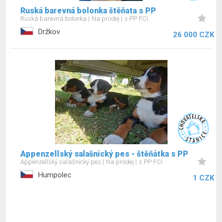
Ruská barevná bolonka štěňata s PP
Ruská barevná bolonka
Na prodej
s PP FCI
Držkov
26 000 CZK
Appenzellský salašnický pes - štěňátka s PP
Appenzellský salašnický pes
Na prodej
s PP FCI
Humpolec
1 CZK