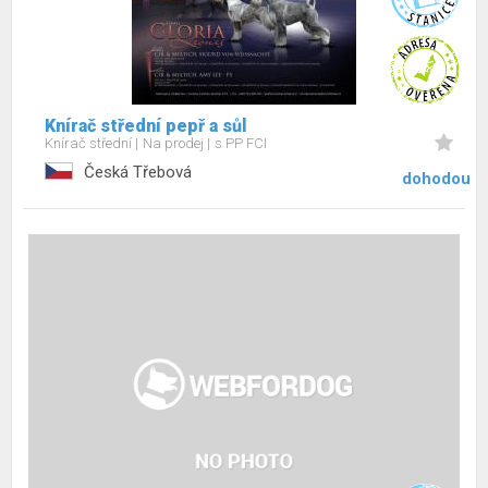
Knírač střední pepř a sůl
Knírač střední
Na prodej
s PP FCI
Česká Třebová
dohodou