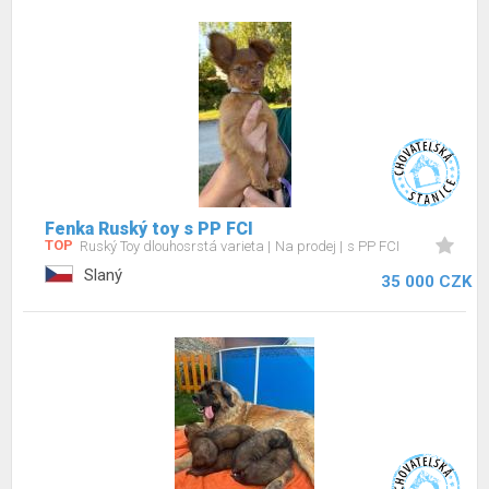
Fenka Ruský toy s PP FCI
TOP
Ruský Toy dlouhosrstá varieta
Na prodej
s PP FCI
Slaný
35 000 CZK