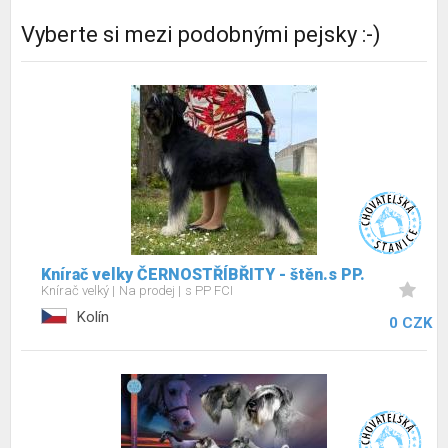
Vyberte si mezi podobnými pejsky :-)
Knírač velky ČERNOSTŘÍBŘITY - štěn.s PP.
Knírač velký
Na prodej
s PP FCI
Kolín
0 CZK