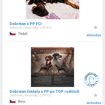
Dobrman s PP FCI
Dobrman
Na prodej
s PP FCI
Třebíč
dohodou
Dobrman štěňata s PP po TOP rodičích
Dobrman
Na prodej
s PP FCI
Brno
dohodou